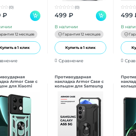
(0)
(0)
0
0
9
₽
499
₽
499
o
o
u
u
t
t
личии
В наличии
В нал
o
o
f
f
арантия 12 месяцев
Гарантия 12 месяцев
Гар
5
5
Купить в 1 клик
Купить в 1 клик
Ку
авнение
Сравнение
Срав
ивоударная
Противоударная
Проти
адка Armor Case с
накладка Armor Case с
наклад
цом для Xiaomi
кольцом для Samsung
кольцо
i Note 13 4G
A55 черный
Redmi 
ный
Черны