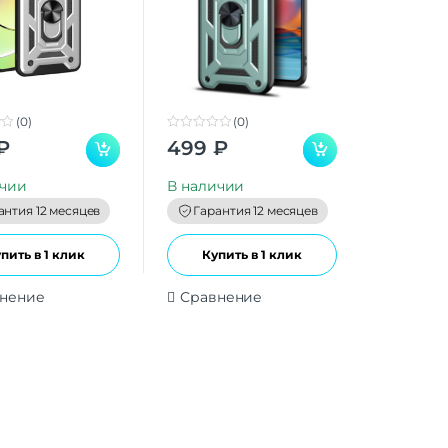
(0)
(0)
0
₽
499
₽
o
u
t
ичии
В наличии
o
f
антия 12 месяцев
Гарантия 12 месяцев
5
пить в 1 клик
Купить в 1 клик
нение
Сравнение