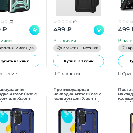
(0)
(0)
0
0
9
₽
499
₽
499
o
o
u
u
t
t
личии
В наличии
В нал
o
o
f
f
арантия 12 месяцев
Гарантия 12 месяцев
Гар
5
5
Купить в 1 клик
Купить в 1 клик
Ку
авнение
Сравнение
Срав
ивоударная
Противоударная
Проти
адка Armor Case с
накладка Armor Case с
наклад
цом для Xiaomi
кольцом для Xiaomi
кольцо
i Note 13 4G
Redmi 13 темно-синий
Redmi 
о-синий