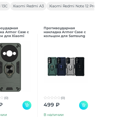
 13C
Xiaomi Redmi A3
Xiaomi Redmi Note 12 Pro+ 5G
Xia
воударная
Противоударная
ка Armor Case с
накладка Armor Case с
м для Xiaomi
кольцом для Samsung
A3 темно-
A16 Черный
ый
(0)
(0)
0
₽
499
₽
o
u
t
ичии
В наличии
o