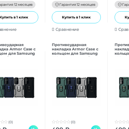
f
f
арантия 12 месяцев
Гарантия 12 месяцев
Гар
5
5
Купить в 1 клик
Купить в 1 клик
Ку
авнение
Сравнение
Срав
ивоударная
Противоударная
Проти
адка Armor Case с
накладка Armor Case с
наклад
цом для Samsung
кольцом для Samsung
кольцо
синий
A16 темно-зеленый
A16 се
(0)
(0)
0
0