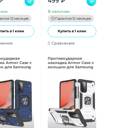
₽
499
₽
o
u
t
ичии
В наличии
o
f
антия 12 месяцев
Гарантия 12 месяцев
5
пить в 1 клик
Купить в 1 клик
нение
Сравнение
воударная
Противоударная
ка Armor Case с
накладка Armor Case с
м для Samsung
кольцом для Samsung
ний
A23 серебристый