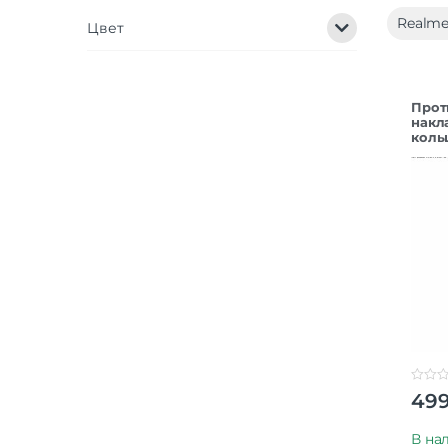
Realme
Цвет
Прот
накл
коль
Redm
0
49
o
u
t
В на
o