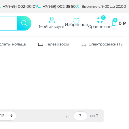
+7(949)-002-00-01
+7(959)-002-35-50
Звоните с 9:00 до 20:00
0
₽
Избранное
Мой аккаунт
Сравнение
слеты, кольца
Телевизоры
Электросамокаты
←
из 3