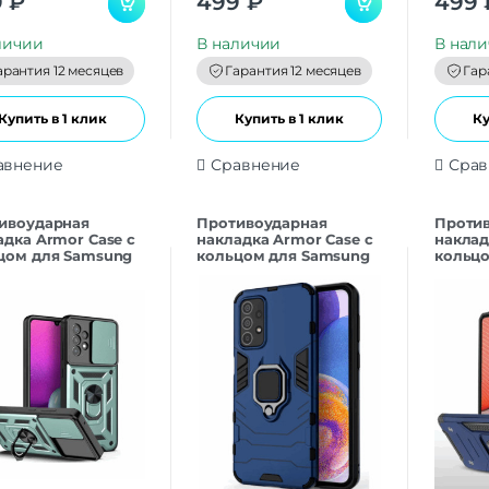
9
₽
499
₽
499
o
o
u
u
t
t
личии
В наличии
В нал
o
o
f
f
арантия 12 месяцев
Гарантия 12 месяцев
Гар
5
5
Купить в 1 клик
Купить в 1 клик
Ку
авнение
Сравнение
Срав
ивоударная
Противоударная
Проти
адка Armor Case с
накладка Armor Case с
наклад
цом для Samsung
кольцом для Samsung
кольцо
Зеленый
A33 Синий
A23 Си