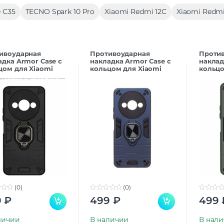
 C35
TECNO Spark 10 Pro
Xiaomi Redmi 12C
Xiaomi Redmi
ивоударная
Противоударная
Проти
адка Armor Case с
накладка Armor Case с
наклад
цом для Xiaomi
кольцом для Xiaomi
кольцо
i A3 черный
Redmi A3 темно-синий
Redmi 
зелен
(0)
(0)
0
0
9
₽
499
₽
499
o
o
u
u
t
t
личии
В наличии
В нал
o
o