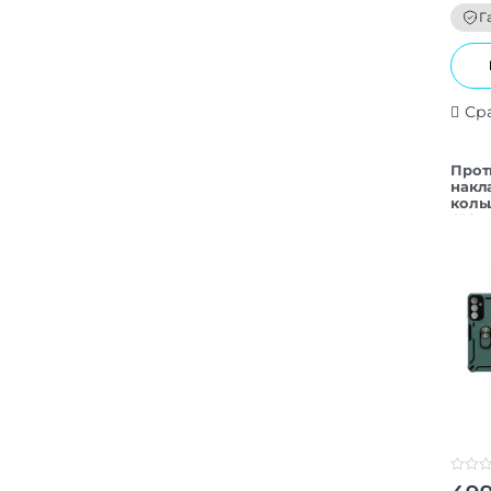
f
Г
5
Ср
Прот
накл
коль
A16 
0