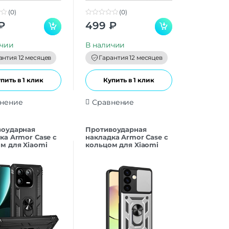
(0)
(0)
0
₽
499
₽
o
u
t
ичии
В наличии
o
f
антия 12 месяцев
Гарантия 12 месяцев
5
пить в 1 клик
Купить в 1 клик
нение
Сравнение
воударная
Противоударная
ка Armor Case с
накладка Armor Case с
м для Xiaomi
кольцом для Xiaomi
Note 13 4G
Redmi Note 13 4G
й
Серебристый