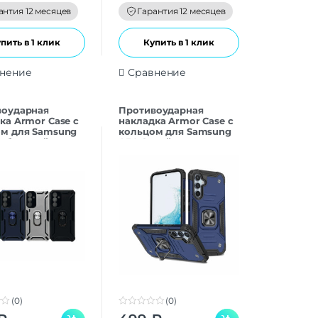
f
антия 12 месяцев
Гарантия 12 месяцев
5
пить в 1 клик
Купить в 1 клик
нение
Сравнение
воударная
Противоударная
ка Armor Case с
накладка Armor Case с
м для Samsung
кольцом для Samsung
ребристый
A54 Синий
(0)
(0)
0