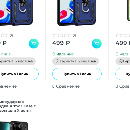
(0)
(0)
0
0
9
₽
499
₽
499
o
o
u
u
t
t
личии
В наличии
В нал
o
o
f
f
арантия 12 месяцев
Гарантия 12 месяцев
Гар
5
5
Купить в 1 клик
Купить в 1 клик
Ку
авнение
Сравнение
Срав
ивоударная
адка Armor Case с
цом для Xiaomi
i 13 черный