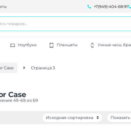
кты
+7(949)-404-68-91
Ноутбуки
Планшеты
Умные часы, бра
r Case
Страница 3
r Case
ение 49–69 из 69