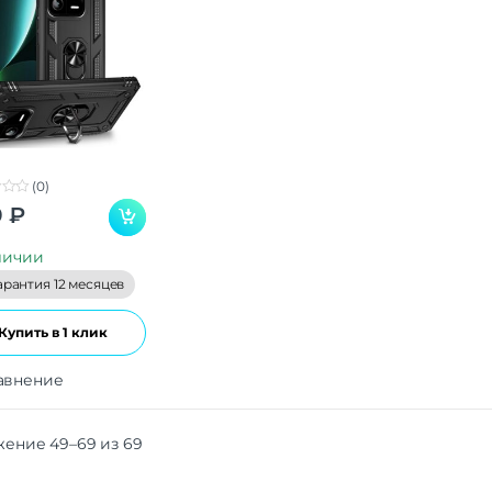
(0)
9
₽
личии
арантия 12 месяцев
Купить в 1 клик
авнение
ение 49–69 из 69