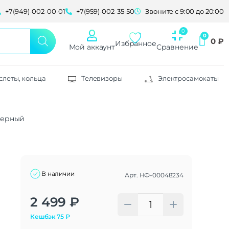
+7(949)-002-00-01
+7(959)-002-35-50
Звоните с 9:00 до 20:00
0
₽
Избранное
Мой аккаунт
Сравнение
слеты, кольца
Телевизоры
Электросамокаты
 черный
В наличии
Арт.
НФ-00048234
Alternative:
2 499
₽
Кешбэк
75
₽