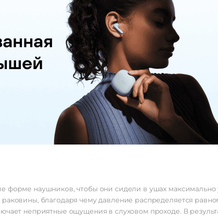
е форме наушников, чтобы они сидели в ушах максимально 
раковины, благодаря чему давление распределяется равном
лючает неприятные ощущения в слуховом проходе. В резуль