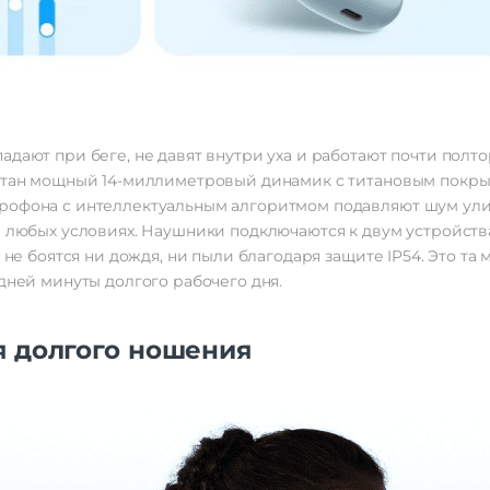
дают при беге, не давят внутри уха и работают почти полтор
рятан мощный 14-миллиметровый динамик с титановым покр
рофона с интеллектуальным алгоритмом подавляют шум улиц
 в любых условиях. Наушники подключаются к двум устройст
и не боятся ни дождя, ни пыли благодаря защите IP54. Это та
едней минуты долгого рабочего дня.
я долгого ношения