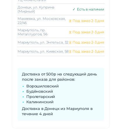
Донецк, ул. Куприна
✓
Есть в наличии
(Мирный)
Макеeвка, ул. Московская,
⧖
Под заказ 2-3 дня
22/46
Мариуполь, пр.
⧖
Под заказ 2-3 дня
Металлургов, 56
Мариуполь, ул. Энгельса, 32
⧖
Под заказ 2-3 дня
Мариуполь, ул. Киевская, 58
⧖
Под заказ 2-3 дня
Доставка от 500р на следующий день
после заказа для районов:
Ворошиловский
Будёновский
Пролетарский
Калининский
Доставка в Донецк из Мариуполя в
течение 4 дней