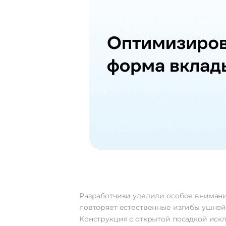
Разработчики уделили особое внимани
повторяет естественные изгибы ушной 
Конструкция с открытой посадкой иск