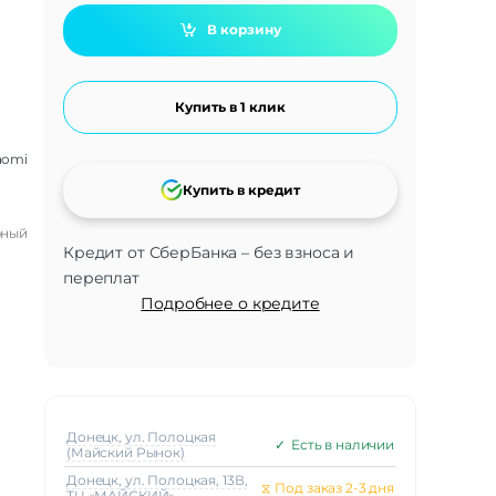
В корзину
Купить в 1 клик
aomi
Купить в кредит
рный
Кредит от СберБанка – без взноса и
переплат
Подробнее о кредите
Донецк, ул. Полоцкая
✓
Есть в наличии
(Майский Рынок)
Донецк, ул. Полоцкая, 13В,
⧖
Под заказ 2-3 дня
ТЦ «МАЙСКИЙ»