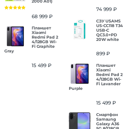
2000 A01)
74 999
₽
Оценка
5.00
68 999
₽
из 5
СЗУ USAMS
US-CC118 T34
Планшет
USB-C
Xiaomi
QC3.0+PD
Redmi Pad 2
20W white
4/128GB Wi-
Fi Graphite
Gray
899
₽
15 499
₽
Планшет
Xiaomi
Redmi Pad 2
4/128GB Wi-
Fi Lavander
Purple
15 499
₽
Смартфон
Samsung
Galaxy A36
5G 8/128GB