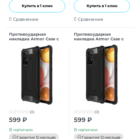
Купить в 1 клик
Купить в 1 клик
Сравнение
Сравнение
Противоударная
Противоударная
накладка Armor Case с
накладка Armor Case с
кольцом для Samsung
кольцом для Samsung
A26 Черный
A56 серебристый
(0)
(0)
0
0
599
₽
599
₽
o
o
u
u
t
t
В наличии
В наличии
o
o
f
f
Гарантия 12 месяцев
Гарантия 12 месяцев