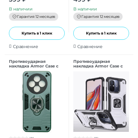
o
o
u
u
t
t
В наличии
В наличии
o
o
f
f
Гарантия 12 месяцев
Гарантия 12 месяцев
5
5
Купить в 1 клик
Купить в 1 клик
Сравнение
Сравнение
Противоударная
Противоударная
накладка Armor Case с
накладка Armor Case с
кольцом для Xiaomi
кольцом для Xiaomi
Redmi 14C темно-
Redmi 14C серебристый
зеленый