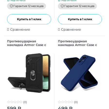
o
o
f
f
Гарантия 12 месяцев
Гарантия 12 месяцев
5
5
Купить в 1 клик
Купить в 1 клик
Сравнение
Сравнение
Противоударная
Противоударная
накладка Armor Case с
накладка Armor Case с
кольцом для Samsung
кольцом для Xiaomi
A56 Черный
Redmi 14C темно-синий
(0)
(0)
0
0
599
₽
499
₽