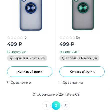
(0)
(0)
0
0
499
₽
499
₽
o
o
u
u
t
t
В наличии
В наличии
o
o
f
f
Гарантия 12 месяцев
Гарантия 12 месяцев
5
5
Купить в 1 клик
Купить в 1 клик
Сравнение
Сравнение
Отображение 25–48 из 69
2
1
3