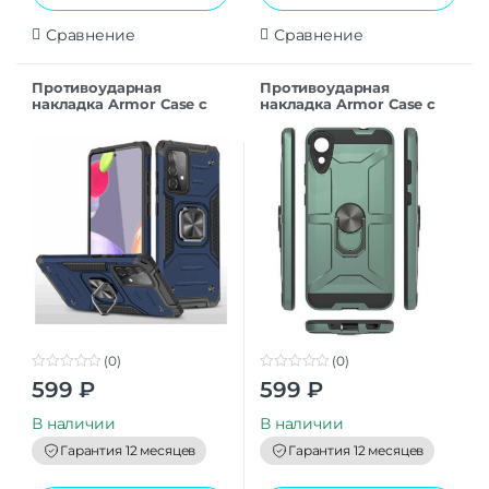
Сравнение
Сравнение
Противоударная
Противоударная
накладка Armor Case с
накладка Armor Case с
кольцом для Samsung
кольцом для Samsung
A26 синий
A26 темно-зеленый
(0)
(0)
0
0
599
₽
599
₽
o
o
u
u
t
t
В наличии
В наличии
o
o
f
f
Гарантия 12 месяцев
Гарантия 12 месяцев
5
5