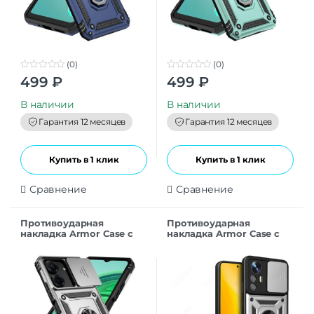
(0)
(0)
0
0
499
₽
499
₽
o
o
u
u
t
t
В наличии
В наличии
o
o
f
f
Гарантия 12 месяцев
Гарантия 12 месяцев
5
5
Купить в 1 клик
Купить в 1 клик
Сравнение
Сравнение
Противоударная
Противоударная
накладка Armor Case с
накладка Armor Case с
кольцом для Xiaomi
кольцом для Samsung
Redmi 13C серебристый
A55 серебристый