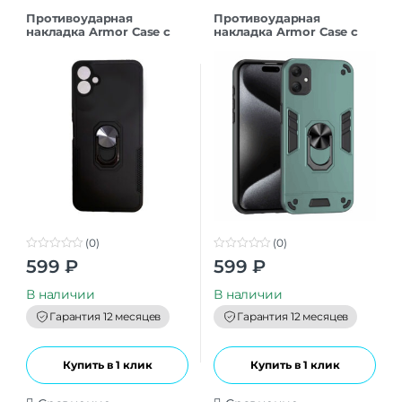
Противоударная
Противоударная
накладка Armor Case с
накладка Armor Case с
кольцом для Samsung
кольцом для Samsung
A06 серебристый
A06 темно-зеленый
(0)
(0)
0
0
599
₽
599
₽
o
o
u
u
t
t
В наличии
В наличии
o
o
f
f
Гарантия 12 месяцев
Гарантия 12 месяцев
5
5
Купить в 1 клик
Купить в 1 клик