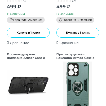
(0)
(0)
0
0
499
₽
499
₽
o
o
u
u
t
t
В наличии
В наличии
o
o
f
f
Гарантия 12 месяцев
Гарантия 12 месяцев
5
5
Купить в 1 клик
Купить в 1 клик
Сравнение
Сравнение
Противоударная
Противоударная
накладка Armor Case с
накладка Armor Case с
кольцом для Realme C35
кольцом для Xiaomi
черный
Redmi 12C темно-
зеленый