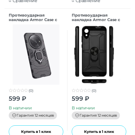
Сравнение
Сравнение
Противоударная
Противоударная
накладка Armor Case с
накладка Armor Case с
кольцом для Xiaomi
кольцом для Samsung
Redmi A3 серебрянный
A26 серебристый
(0)
(0)
0
0
599
₽
599
₽
o
o
u
u
t
t
В наличии
В наличии
o
o
f
f
Гарантия 12 месяцев
Гарантия 12 месяцев
5
5
Купить в 1 клик
Купить в 1 клик