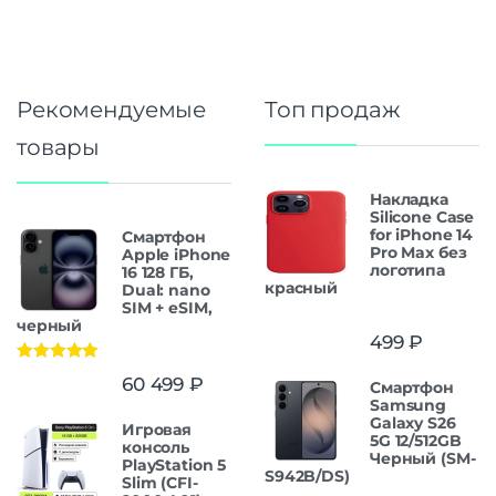
Рекомендуемые
Топ продаж
товары
Накладка
Silicone Case
for iPhone 14
Смартфон
Pro Max без
Apple iPhone
логотипа
16 128 ГБ,
красный
Dual: nano
SIM + eSIM,
черный
499
₽
Оценка
5.00
60 499
₽
Смартфон
из 5
Samsung
Galaxy S26
Игровая
5G 12/512GB
консоль
Черный (SM-
PlayStation 5
S942B/DS)
Slim (CFI-