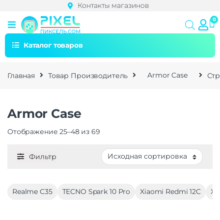
Контакты магазинов
Каталог товаров
Главная
Товар Производитель
Armor Case
Стр
Armor Case
Отображение 25–48 из 69
Фильтр
Realme C35
TECNO Spark 10 Pro
Xiaomi Redmi 12C
Xi