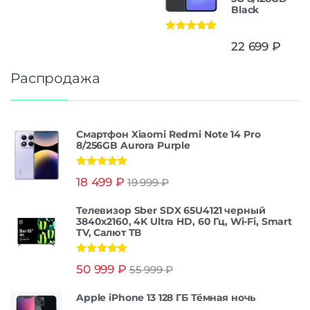
Black
Оценка
5.00
22 699
₽
из 5
Распродажа
Смартфон Xiaomi Redmi Note 14 Pro
8/256GB Aurora Purple
Оценка
5.00
18 499
₽
19 999
₽
из 5
Телевизор Sber SDX 65U4121 черный
3840x2160, 4K Ultra HD, 60 Гц, Wi-Fi, Smart
TV, Салют ТВ
Оценка
5.00
50 999
₽
55 999
₽
из 5
Apple iPhone 13 128 ГБ Тёмная ночь