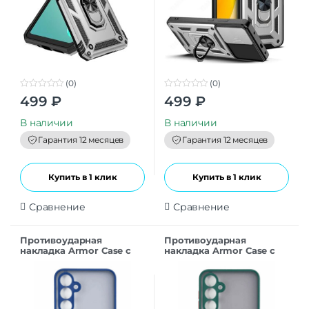
(0)
(0)
0
0
499
₽
499
₽
o
o
u
u
t
t
В наличии
В наличии
o
o
f
f
Гарантия 12 месяцев
Гарантия 12 месяцев
5
5
Купить в 1 клик
Купить в 1 клик
Сравнение
Сравнение
Противоударная
Противоударная
накладка Armor Case с
накладка Armor Case с
кольцом для Samsung
кольцом для Samsung
A55 Синий
A55 темно-зеленый