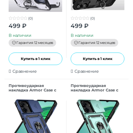
(0)
(0)
0
0
499
₽
499
₽
o
o
u
u
t
t
В наличии
В наличии
o
o
f
f
Гарантия 12 месяцев
Гарантия 12 месяцев
5
5
Купить в 1 клик
Купить в 1 клик
Сравнение
Сравнение
Противоударная
Противоударная
накладка Armor Case с
накладка Armor Case с
кольцом для Xiaomi
кольцом для Xiaomi
Redmi 13C темно-синий
Redmi 13C темно-
зеленый