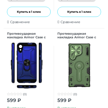
5
5
Купить в 1 клик
Купить в 1 клик
Сравнение
Сравнение
Противоударная
Противоударная
накладка Armor Case с
накладка Armor Case с
кольцом для Samsung
кольцом для Samsung
A56 синий
A56 темно-зеленый
(0)
(0)
0
0
599
₽
599
₽
o
o
u
u
t
t
В наличии
В наличии