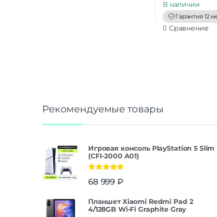
В наличии
o
f
Гарантия 12 м
5
Сравнение
Рекомендуемые товары
Игровая консоль PlayStation 5 Slim
(CFI-2000 A01)
Оценка
5.00
68 999
₽
из 5
Планшет Xiaomi Redmi Pad 2
4/128GB Wi-Fi Graphite Gray