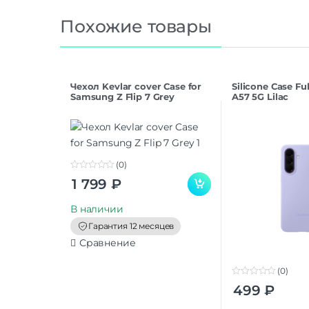
Похожие товары
Чехол Kevlar cover Case for
Silicone Case F
Samsung Z Flip 7 Grey
A57 5G Lilac
(0)
0
1 799
₽
o
u
t
В наличии
o
f
Гарантия 12 месяцев
5
Сравнение
(0)
0
499
₽
o
u
t