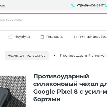
кты
+7(949)-404-68-91
Ноутбуки
Планшеты
Умные часы, бра
Чехлы для телефонов
Противоударный силиконов
Противоударный
🔍
силиконовый чехол д
Google Pixel 8 с усил-
бортами