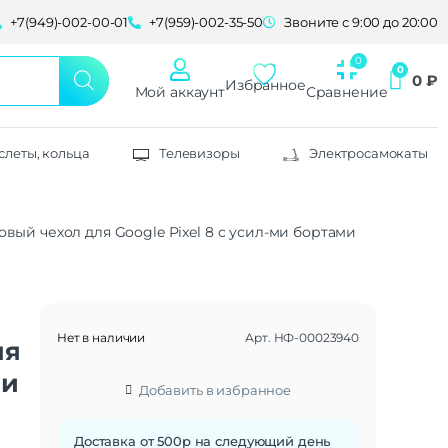
+7(949)-002-00-01
+7(959)-002-35-50
Звоните с 9:00 до 20:00
0
₽
Избранное
Мой аккаунт
Сравнение
слеты, кольца
Телевизоры
Электросамокаты
ый чехол для Google Pixel 8 с усил-ми бортами
Нет в наличии
Арт.
НФ-00023940
ля
ми
Добавить в избранное
Доставка от 500р на следующий день