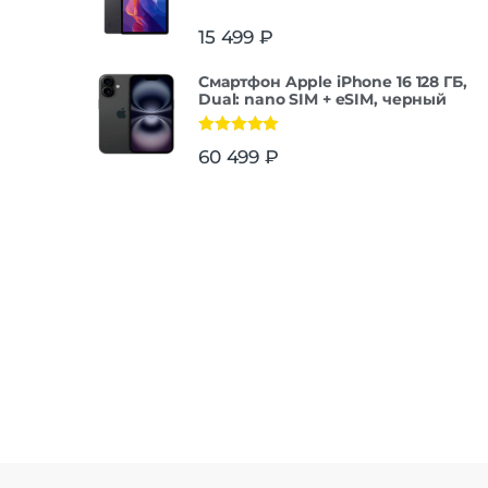
15 499
₽
Смартфон Apple iPhone 16 128 ГБ,
Dual: nano SIM + eSIM, черный
Оценка
5.00
60 499
₽
из 5