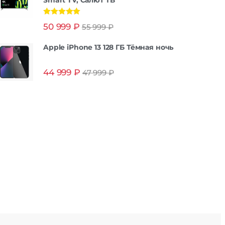
Smart TV, Салют ТВ
Оценка
5.00
50 999
₽
55 999
₽
из 5
Apple iPhone 13 128 ГБ Тёмная ночь
44 999
₽
47 999
₽