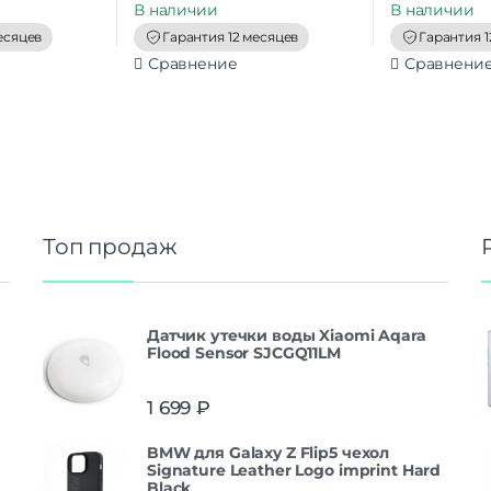
В наличии
В наличии
o
o
f
f
есяцев
Гарантия 12 месяцев
Гарантия 1
5
5
Сравнение
Сравнени
Топ продаж
Датчик утечки воды Xiaomi Aqara
Flood Sensor SJCGQ11LM
1 699
₽
BMW для Galaxy Z Flip5 чехол
Signature Leather Logo imprint Hard
Black