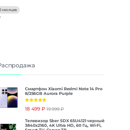
2 месяцев
е
Распродажа
Смартфон Xiaomi Redmi Note 14 Pro
8/256GB Aurora Purple
Оценка
5.00
18 499
₽
19 999
₽
из 5
Телевизор Sber SDX 65U4121 черный
3840x2160, 4K Ultra HD, 60 Гц, Wi-Fi,