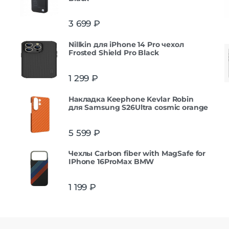
3 699
₽
Nillkin для iPhone 14 Pro чехол
Frosted Shield Pro Black
1 299
₽
Накладка Keephone Kevlar Robin
для Samsung S26Ultra cosmic orange
5 599
₽
Чехлы Carbon fiber with MagSafe for
IPhone 16ProMax BMW
1 199
₽