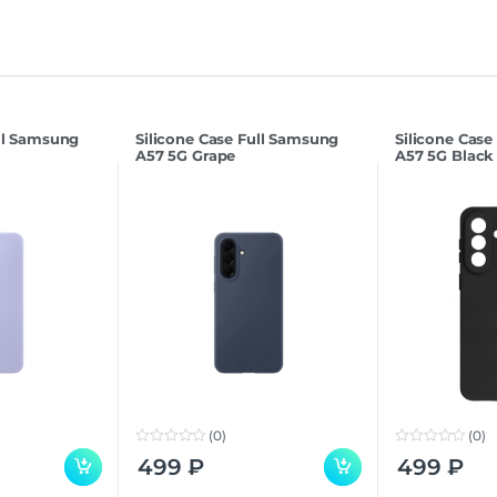
ull Samsung
Silicone Case Full Samsung
Silicone Case
A57 5G Grape
A57 5G Black
(0)
(0)
0
0
499
₽
499
₽
o
o
u
u
t
t