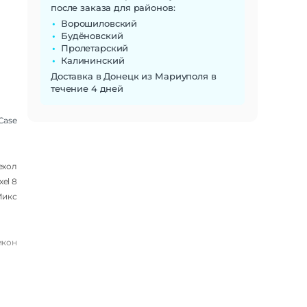
после заказа для районов:
Ворошиловский
Будёновский
Пролетарский
Калининский
Доставка в Донецк из Мариуполя в
течение 4 дней
Case
ехол
xel 8
икс
икон