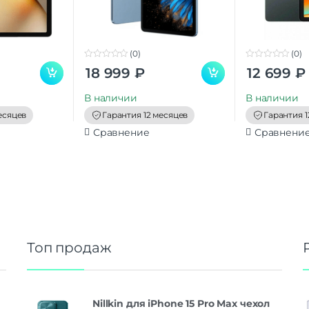
(0)
(0)
0
0
18 999
₽
12 699
₽
o
o
u
u
t
t
В наличии
В наличии
o
o
f
f
есяцев
Гарантия 12 месяцев
Гарантия 1
5
5
Сравнение
Сравнени
Топ продаж
Nillkin для iPhone 15 Pro Max чехол