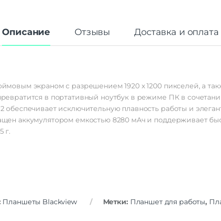
Описание
Отзывы
Доставка и оплата
дюймовым экраном с разрешением 1920 х 1200 пикселей, а та
ы превратится в портативный ноутбук в режиме ПК в сочета
d 12 обеспечивает исключительную плавность работы и элег
снащен аккумулятором емкостью 8280 мАч и поддерживает бы
 г.
:
Планшеты Blackview
Метки:
Планшет для работы
,
Пл