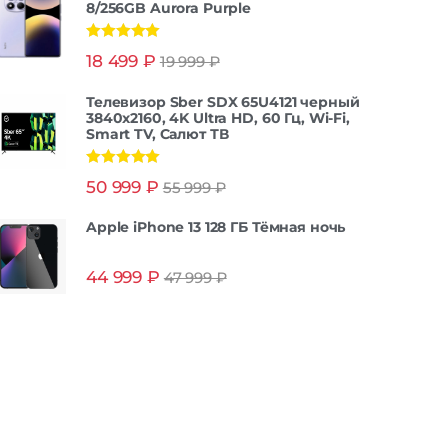
8/256GB Aurora Purple
Оценка
5.00
18 499
₽
19 999
₽
из 5
Телевизор Sber SDX 65U4121 черный
3840x2160, 4K Ultra HD, 60 Гц, Wi-Fi,
Smart TV, Салют ТВ
Оценка
5.00
50 999
₽
55 999
₽
из 5
Apple iPhone 13 128 ГБ Тёмная ночь
44 999
₽
47 999
₽