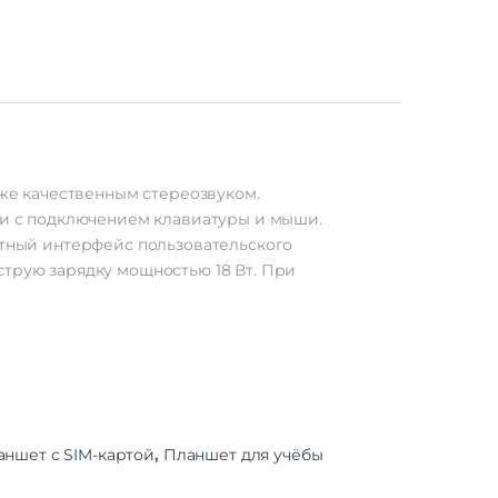
кже качественным стереозвуком.
нии с подключением клавиатуры и мыши.
антный интерфейс пользовательского
струю зарядку мощностью 18 Вт. При
аншет с SIM-картой
,
Планшет для учёбы