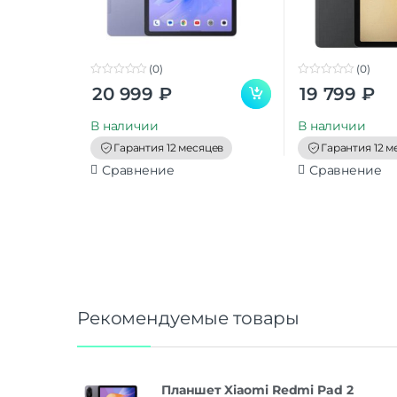
(0)
(0)
0
0
20 999
₽
19 799
₽
o
o
u
u
t
t
В наличии
В наличии
o
o
f
f
Гарантия 12 месяцев
Гарантия 12 м
5
5
Сравнение
Сравнение
Рекомендуемые товары
Планшет Xiaomi Redmi Pad 2