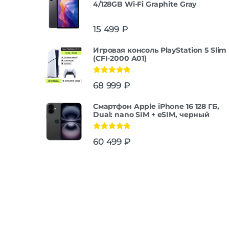
4/128GB Wi-Fi Graphite Gray
15 499
₽
Игровая консоль PlayStation 5 Slim
(CFI-2000 A01)
Оценка
5.00
68 999
₽
из 5
Смартфон Apple iPhone 16 128 ГБ,
Dual: nano SIM + eSIM, черный
Оценка
5.00
60 499
₽
из 5