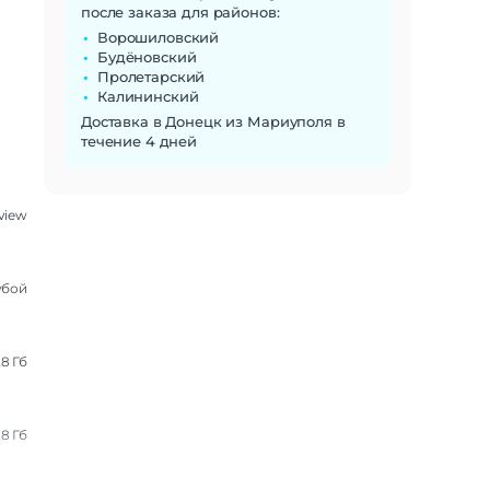
после заказа для районов:
Ворошиловский
Будёновский
Пролетарский
Калининский
Доставка в Донецк из Мариуполя в
течение 4 дней
view
убой
28 Гб
8 Гб