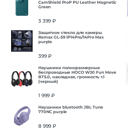
CamShield ProP PU Leather Magnetic
Green
3 399
₽
Защитнoe cтекло для камеры
Remax GL-59 iP14Pro/14Pro Max
purple
399
₽
Наушники полноразмерные
беспроводные HOCO W30 Fun Move
BT5.0, накладная, громкость +/-
(черный)
1 999
₽
Наушники bluetooth JBL Tune
770NC purple
8 999
₽