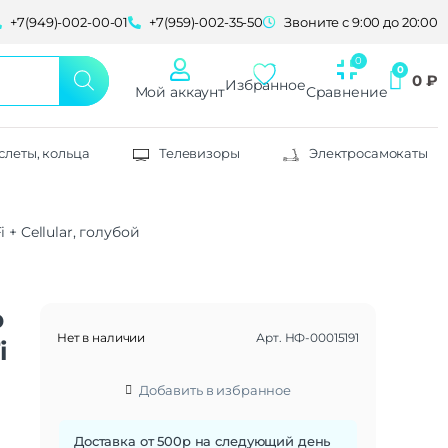
+7(949)-002-00-01
+7(959)-002-35-50
Звоните с 9:00 до 20:00
0
₽
Избранное
Мой аккаунт
Сравнение
слеты, кольца
Телевизоры
Электросамокаты
i + Cellular, голубой
b
Нет в наличии
Арт.
НФ-00015191
i
Добавить в избранное
Доставка от 500р на следующий день