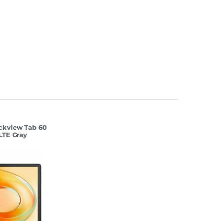
ckview Tab 60
LTE Gray