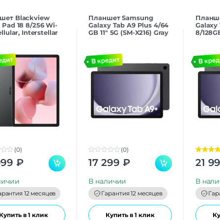
шет Blackview
Планшет Samsung
Планш
 Pad 18 8/256 Wi-
Galaxy Tab A9 Plus 4/64
Galaxy 
llular, Interstellar
GB 11″ 5G (SM-X216) Gray
8/128GB
РСТ
Gray Р
(0)
(0)
0
Оценка
5.
999
₽
17 299
₽
21 9
o
из 5
u
t
личии
В наличии
В нал
o
f
арантия 12 месяцев
Гарантия 12 месяцев
Гар
5
Купить в 1 клик
Купить в 1 клик
Ку