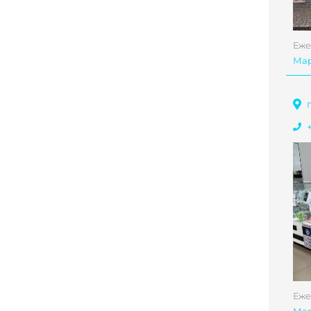
Еже
Ма
Еже
Ма