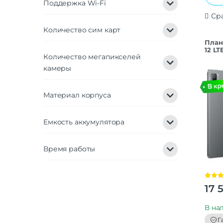
Поддержка Wi-Fi
Ср
Количество сим карт
План
12 LT
Количество мегапикселей
камеры
Материал корпуса
Емкость аккумулятора
Время работы
Оценк
17 
из 5
В на
Г