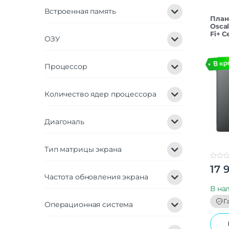
Встроенная память
План
Oscal
Fi+ Ce
ОЗУ
Gray
Процессор
Количество ядер процессора
Диагональ
Тип матрицы экрана
0
17 
o
Частота обновления экрана
u
t
В на
o
f
Г
5
Операционная система