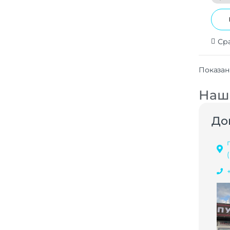
Ср
Показан
Наши
До