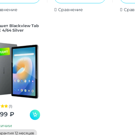
авнение
Сравнение
Срав
шет Blackview Tab
E 4/64 Silver
(1)
а
5.00
599
₽
личии
арантия 12 месяцев