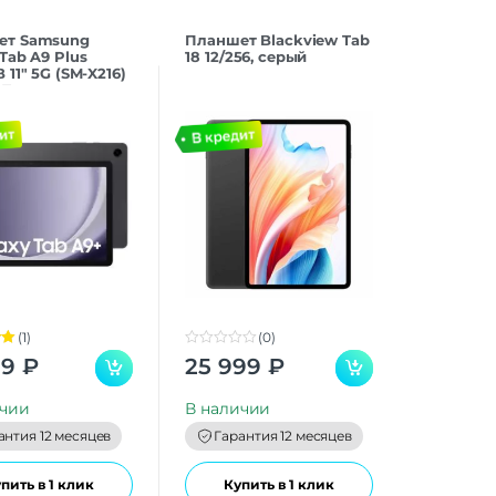
ет Samsung
Планшет Blackview Tab
Tab A9 Plus
18 12/256, серый
 11″ 5G (SM-X216)
СТ
(1)
(0)
00
0
99
₽
25 999
₽
o
u
t
ичии
В наличии
o
f
антия 12 месяцев
Гарантия 12 месяцев
5
пить в 1 клик
Купить в 1 клик