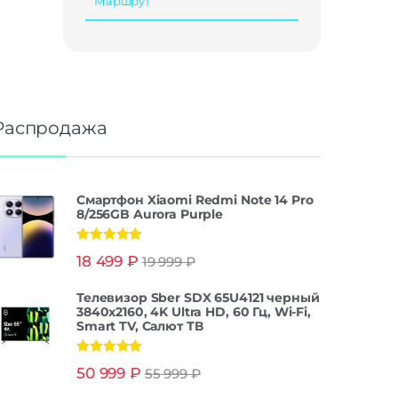
Маршрут
Распродажа
Смартфон Xiaomi Redmi Note 14 Pro
8/256GB Aurora Purple
Оценка
5.00
18 499
₽
19 999
₽
из 5
Телевизор Sber SDX 65U4121 черный
3840x2160, 4K Ultra HD, 60 Гц, Wi-Fi,
Smart TV, Салют ТВ
Оценка
5.00
50 999
₽
55 999
₽
из 5