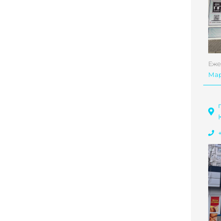
Еже
Ма