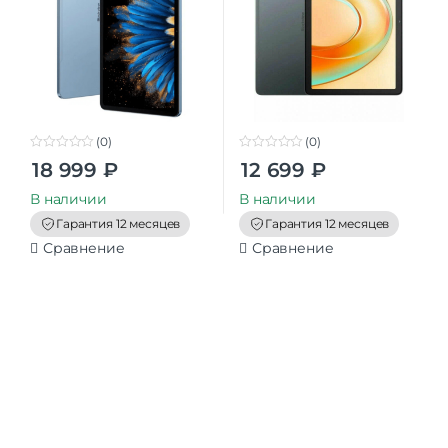
(0)
(0)
0
0
18 999
₽
12 699
₽
o
o
u
u
t
t
В наличии
В наличии
o
o
f
f
Гарантия 12 месяцев
Гарантия 12 месяцев
5
5
Сравнение
Сравнение