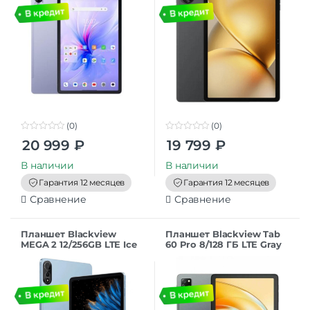
(0)
(0)
0
0
20 999
₽
19 799
₽
o
o
u
u
t
t
В наличии
В наличии
o
o
f
f
Гарантия 12 месяцев
Гарантия 12 месяцев
5
5
Сравнение
Сравнение
Планшет Blackview
Планшет Blackview Tab
MEGA 2 12/256GB LTE Ice
60 Pro 8/128 ГБ LTE Gray
Blue