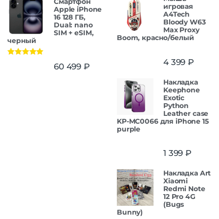
Смартфон
игровая
Apple iPhone
A4Tech
16 128 ГБ,
Bloody W63
Dual: nano
Max Proxy
SIM + eSIM,
Boom, красно/белый
черный
4 399
₽
Оценка
5.00
60 499
₽
из 5
Накладка
Keephone
Exotic
Python
Leather case
KP-MC0066 для iPhone 15
purple
1 399
₽
Накладка Art
Xiaomi
Redmi Note
12 Pro 4G
(Bugs
Bunny)