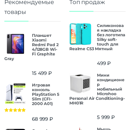
Рекомендуемые
Топ продаж
товары
Силиконова
я накладка
без логотипа
Планшет
Silky soft-
Xiaomi
touch для
Redmi Pad 2
Realme C53 Мятный
4/128GB Wi-
Fi Graphite
Gray
499
₽
15 499
₽
Мини
кондиционе
р
Игровая
мобильный
консоль
Microhoo
PlayStation 5
Personal Air Conditioning-
Slim (CFI-
MH01R
2000 A01)
Оценка
5.00
5 999
₽
68 999
₽
из 5
Мышь