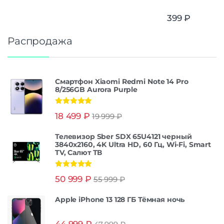
399
₽
Распродажа
Смартфон Xiaomi Redmi Note 14 Pro
8/256GB Aurora Purple
Оценка
5.00
18 499
₽
19 999
₽
из 5
Телевизор Sber SDX 65U4121 черный
3840x2160, 4K Ultra HD, 60 Гц, Wi-Fi, Smart
TV, Салют ТВ
Оценка
5.00
50 999
₽
55 999
₽
из 5
Apple iPhone 13 128 ГБ Тёмная ночь
44 999
₽