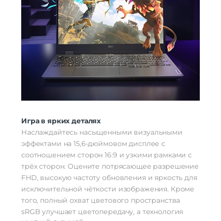
Игра в ярких деталях
Наслаждайтесь насыщенными визуальными
эффектами на 15,6-дюймовом дисплее с
соотношением сторон 16:9 и узкими рамками с
трёх сторон. Оцените потрясающее разрешение
FHD, высокую частоту обновления и яркость для
исключительной чёткости изображения. Кроме
того, полный охват цветового пространства
sRGB улучшает цветопередачу, а технология