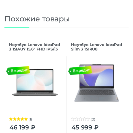
Похожие товары
Ноутбук Lenovo IdeaPad
Ноутбук Lenovo IdeaPad
3 15IAU7 15,6″ FHD IPS/i3
Slim 3 15IRU8
1215U/8Gb/ssd512Gb/Dos/A
(82X700DBUE), 15.6″ i3-
rctic Grey
1315U/8/256 серый
(1)
(0)
Оценка
5.00
0
46 199
₽
45 999
₽
из 5
o
u