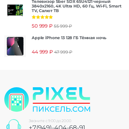
Телевизор Sber SDX 65U4121 черный
3840x2160, 4K Ultra HD, 60 Гц, Wi-Fi, Smart
TV, Салют ТВ
Оценка
5.00
50 999
₽
55 999
₽
из 5
Apple iPhone 13 128 ГБ Тёмная ночь
44 999
₽
47 999
₽
Звоните с 9:00 до 20:00
+7(949)-404-68-91