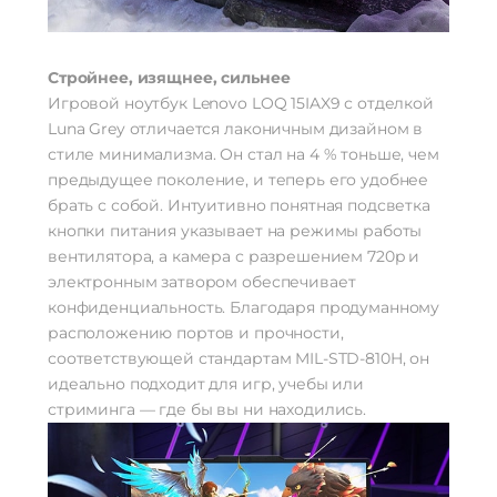
Стройнее, изящнее, сильнее
Игровой ноутбук Lenovo LOQ 15IAX9 с отделкой
Luna Grey отличается лаконичным дизайном в
стиле минимализма. Он стал на 4 % тоньше, чем
предыдущее поколение, и теперь его удобнее
брать с собой. Интуитивно понятная подсветка
кнопки питания указывает на режимы работы
вентилятора, а камера с разрешением 720p и
электронным затвором обеспечивает
конфиденциальность. Благодаря продуманному
расположению портов и прочности,
соответствующей стандартам MIL-STD-810H, он
идеально подходит для игр, учебы или
стриминга — где бы вы ни находились.