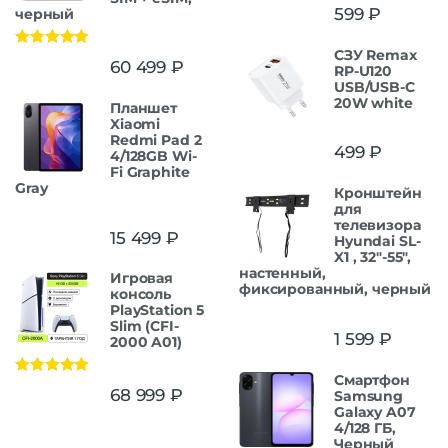
599
₽
черный
СЗУ Remax
Оценка
5.00
60 499
₽
RP-U120
из 5
USB/USB-C
20W white
Планшет
Xiaomi
Redmi Pad 2
499
₽
4/128GB Wi-
Fi Graphite
Gray
Кронштейн
для
телевизора
15 499
₽
Hyundai SL-
X1 , 32"-55",
настенный,
Игровая
фиксированный, черный
консоль
PlayStation 5
Slim (CFI-
1 599
₽
2000 A01)
Смартфон
Оценка
5.00
68 999
₽
Samsung
из 5
Galaxy A07
4/128 ГБ,
Черный