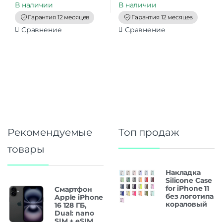
t
В наличии
В наличии
o
f
Гарантия 12 месяцев
Гарантия 12 месяцев
5
Сравнение
Сравнение
Рекомендуемые
Топ продаж
товары
Накладка
Silicone Case
for iPhone 11
Смартфон
без логотипа
Apple iPhone
кораловый
16 128 ГБ,
Dual: nano
SIM + eSIM,