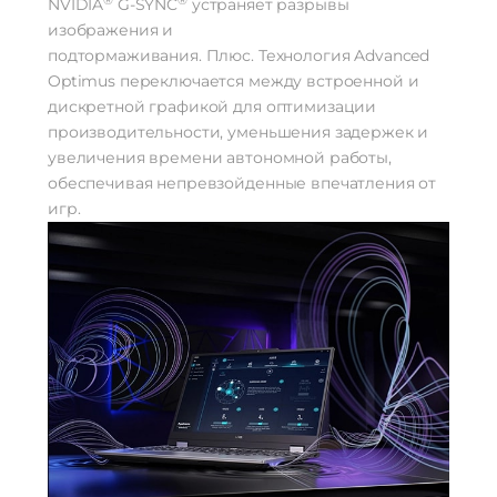
®
®
NVIDIA
G-SYNC
устраняет разрывы
изображения и
подтормаживания. Плюс. Технология Advanced
Optimus переключается между встроенной и
дискретной графикой для оптимизации
производительности, уменьшения задержек и
увеличения времени автономной работы,
обеспечивая непревзойденные впечатления от
игр.