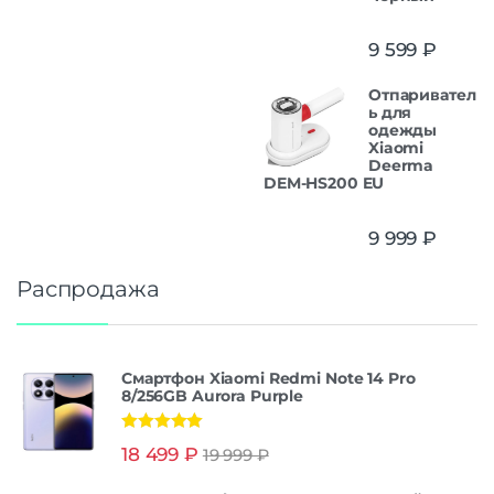
9 599
₽
Отпаривател
ь для
одежды
Xiaomi
Deerma
DEM-HS200 EU
9 999
₽
Распродажа
Смартфон Xiaomi Redmi Note 14 Pro
8/256GB Aurora Purple
Оценка
5.00
18 499
₽
19 999
₽
из 5