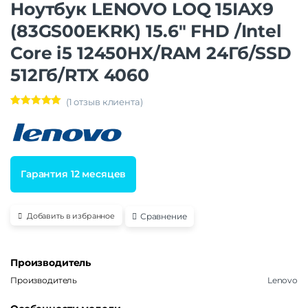
Ноутбук LENOVO LOQ 15IAX9
(83GS00EKRK) 15.6″ FHD /Intel
Core i5 12450HX/RAM 24Гб/SSD
512Гб/RTX 4060
(
1
отзыв клиента)
Рейтинг
1
5.00
из 5 на
основе
опроса
пользовател
я
Гарантия 12 месяцев
Сравнение
Добавить в избранное
Производитель
Производитель
Lenovo