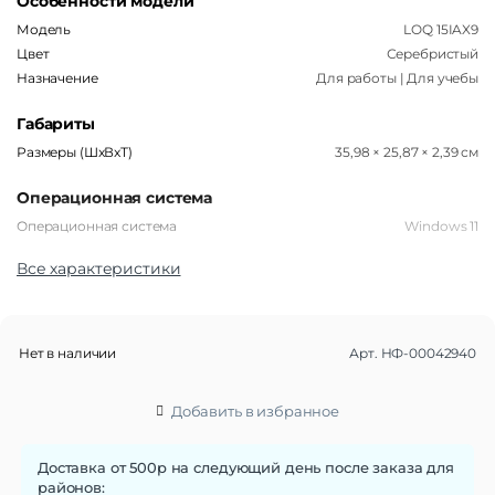
Особенности модели
Модель
LOQ 15IAX9
Цвет
Серебристый
Назначение
Для работы | Для учебы
Габариты
Размеры (ШxВxТ)
35,98 × 25,87 × 2,39 см
Операционная система
Операционная система
Windows 11
Все характеристики
Функции памяти
Тип встроенной памяти
SSD M.2
Объем памяти
512 Гб
Нет в наличии
Арт.
НФ-00042940
Дисплей
Диагональ экрана
15.6"
Добавить в избранное
Разрешение экрана
1920×1080
Тип матрицы экрана
IPS
Доставка от 500р на следующий день после заказа для
Поверхность экрана
Матовая
районов: