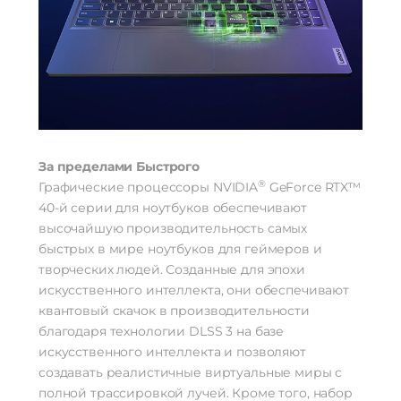
За пределами Быстрого
®
Графические процессоры NVIDIA
GeForce RTX™
40-й серии для ноутбуков обеспечивают
высочайшую производительность самых
быстрых в мире ноутбуков для геймеров и
творческих людей. Созданные для эпохи
искусственного интеллекта, они обеспечивают
квантовый скачок в производительности
благодаря технологии DLSS 3 на базе
искусственного интеллекта и позволяют
создавать реалистичные виртуальные миры с
полной трассировкой лучей. Кроме того, набор