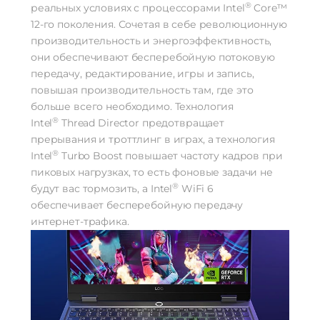
®
реальных условиях с процессорами Intel
Core™
Беспроводные технологии
12-го поколения. Сочетая в себе революционную
производительность и энергоэффективность,
Беспроводные технологии
Bluetooth | Wi-Fi
Версия Bluetooth
5.2
они обеспечивают бесперебойную потоковую
передачу, редактирование, игры и запись,
Дополнительно
повышая производительность там, где это
Оперативная Память
24 Гб
больше всего необходимо. Технология
Частота памяти
4800 МГц
®
Intel
Thread Director предотвращает
Тип памяти
DDR5
прерывания и троттлинг в играх, а технология
NVIDIA GeForce RTX 4060 с 8 ГБ
®
Intel
Turbo Boost повышает частоту кадров при
Модель видеокарты
видеопамяти GDDR6
пиковых нагрузках, то есть фоновые задачи не
Тип видеокарты
дискретная
®
будут вас тормозить, а Intel
WiFi 6
Гарантия
12 месяцев
обеспечивает бесперебойную передачу
интернет-трафика.