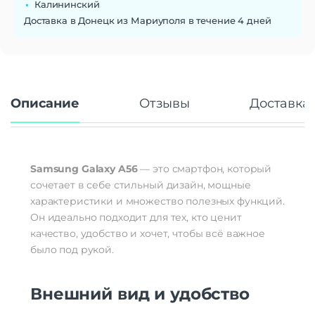
Калининский
Разрешение экрана
1080 x 2340
Доставка в Донецк из Мариуполя в течение 4 дней
Тип матрицы экрана
Super AMOLED
Частота обновления экрана
120 Гц
Число пикселей на дюйм
385
(PPI)
Стандарт связи/интернет
Описание
Отзывы
Доставка 
Количество сим карт
Dual nano SIM | eSIM
Стандарт связи
2G, 3G, 4G, 5G
Стандарт Wi-Fi
Wi-Fi 802.11 a/b/g/n/ac/6
Samsung Galaxy A56
— это смартфон, который
Процессор
сочетает в себе стильный дизайн, мощные
Производитель процессора
Samsung
характеристики и множество полезных функций.
Процессор
Exynos 1580
Он идеально подходит для тех, кто ценит
Количество ядер
качество, удобство и хочет, чтобы всё важное
8
процессора
было под рукой.
1×2,9 ГГц Cortex-A720 и 3×2,6 ГГц
Частота процессора
Cortex-A720 и 4×1,9 ГГц Cortex-A520
Внешний вид и удобство
Камера