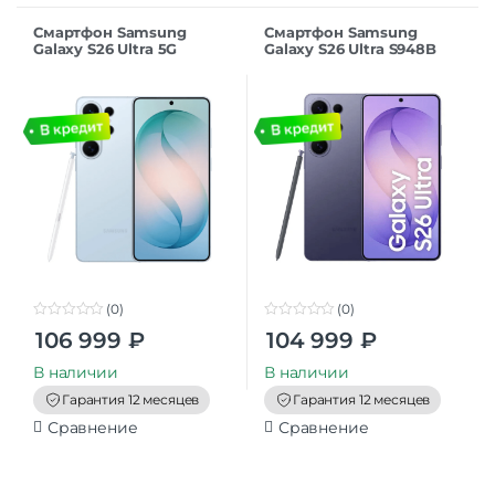
Смартфон Samsung
Смартфон Samsung
Galaxy S26 Ultra 5G
Galaxy S26 Ultra S948B
12/512Gb Sky Blue
12/512 Cobalt Violet
(0)
(0)
0
0
106 999
₽
104 999
₽
o
o
u
u
t
t
В наличии
В наличии
o
o
f
f
Гарантия 12 месяцев
Гарантия 12 месяцев
5
5
Сравнение
Сравнение