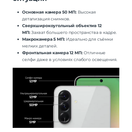
Навигация
Основная камера 50 МП:
Высокая
детализация снимков.
A-GPS | BeiDou | GALILEO | GPS | QZSS |
Навигация
ГЛОНАСС
Сверхширокоугольный объектив 12
МП:
Захват большего пространства в кадре.
Гарантия
Макрокамера 5 МП:
Идеально для съёмки
Гарантийный Срок
12 месяцев
мелких деталей.
Фронтальная камера 12 МП:
Отличные
Дополнительно
селфи даже в условиях слабого освещения.
Оперативная Память
8 Гб