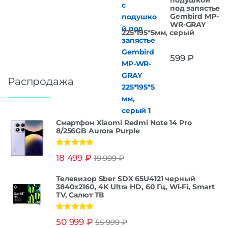
подушкой
под запястье
Gembird MP-
WR-GRAY
225*195*5мм, серый
599
₽
Распродажа
Смартфон Xiaomi Redmi Note 14 Pro
8/256GB Aurora Purple
Оценка
5.00
18 499
₽
19 999
₽
из 5
Телевизор Sber SDX 65U4121 черный
3840x2160, 4K Ultra HD, 60 Гц, Wi-Fi, Smart
TV, Салют ТВ
Оценка
5.00
50 999
₽
55 999
₽
из 5