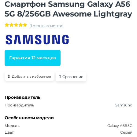
Смартфон Samsung Galaxy A56
5G 8/256GB Awesome Lightgray
(
1
отзыв клиента)
Рейтинг
1
5.00
из 5 на
основе
опроса
пользовател
я
Гарантия 12 месяцев
Сравнение
Добавить в избранное
Производитель
Производитель
Samsung
Особенности модели
Модель
Galaxy A56 5G
Цвет
Серый