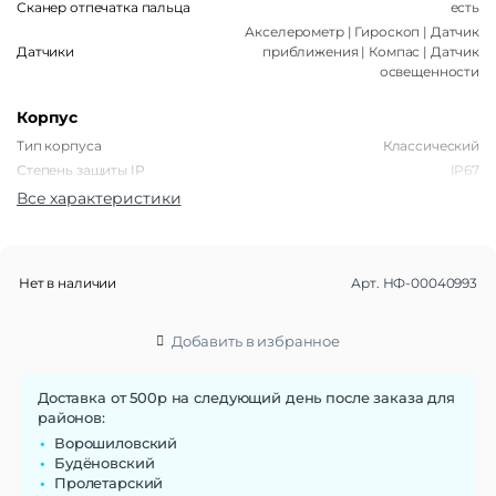
Сканер отпечатка пальца
есть
Акселерометр | Гироскоп | Датчик
Датчики
приближения | Компас | Датчик
освещенности
Корпус
Тип корпуса
Классический
Степень защиты IP
IP67
Все характеристики
Габариты
Вес
198 г
Размеры (ШxВxТ)
162,2 x 77,5 x 7,4 мм
Нет в наличии
Арт.
НФ-00040993
Операционная система
Добавить в избранное
Операционная система
Android 15
Функции памяти
Доставка от 500р на следующий день после заказа для
Объем памяти
районов:
256 Гб
Ворошиловский
Дисплей
Будёновский
Пролетарский
Диагональ экрана
6.7"