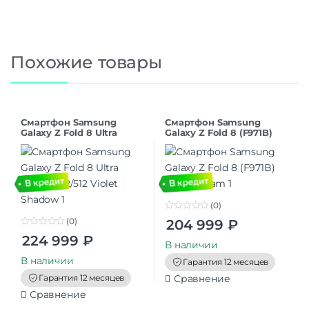
Похожие товары
Смартфон Samsung
Смартфон Samsung
Galaxy Z Fold 8 Ultra
Galaxy Z Fold 8 (F971B)
(F976B) 12/512 Violet
12/512 Cream
Shadow
(0)
0
(0)
204 999
₽
o
0
u
224 999
₽
o
t
В наличии
u
o
t
В наличии
f
Гарантия 12 месяцев
o
5
f
Гарантия 12 месяцев
Сравнение
5
Сравнение