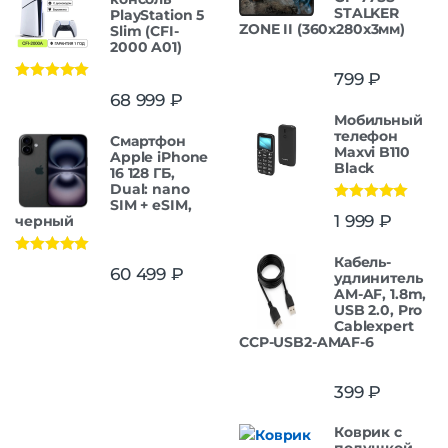
STALKER
PlayStation 5
ZONE II (360x280x3мм)
Slim (CFI-
2000 A01)
799
₽
Оценка
5.00
68 999
₽
из 5
Мобильный
телефон
Смартфон
Maxvi B110
Apple iPhone
Black
16 128 ГБ,
Dual: nano
SIM + eSIM,
Оценка
5.00
1 999
₽
черный
из 5
Кабель-
Оценка
5.00
60 499
₽
удлинитель
из 5
AM-AF, 1.8m,
USB 2.0, Pro
Cablexpert
CCP-USB2-AMAF-6
399
₽
Коврик с