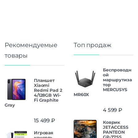
Рекомендуемые
Топ продаж
товары
Беспроводн
ой
маршрутиза
Планшет
тор
Xiaomi
MERCUSYS
Redmi Pad 2
MR60X
4/128GB Wi-
Fi Graphite
Gray
4 599
₽
15 499
₽
Коврик
JETACCESS
PANTEON
Игровая
GP-77SS
консоль