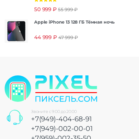
Оценка
5.00
50 999
₽
55 999
₽
из 5
Apple iPhone 13 128 ГБ Тёмная ночь
44 999
₽
47 999
₽
Звоните с 9:00 до 20:00
+7(949)-404-68-91
+7(949)-002-00-01
+7(959)-002-35-50