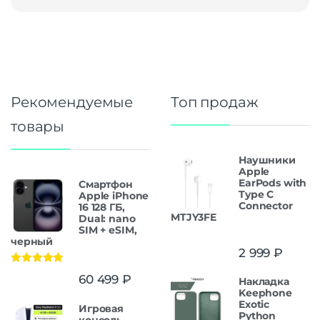
Рекомендуемые
Топ продаж
товары
Наушники
Apple
EarPods with
Смартфон
Type C
Apple iPhone
Connector
16 128 ГБ,
MTJY3FE
Dual: nano
SIM + eSIM,
черный
2 999
₽
Оценка
5.00
60 499
₽
Накладка
из 5
Keephone
Exotic
Игровая
Python
консоль