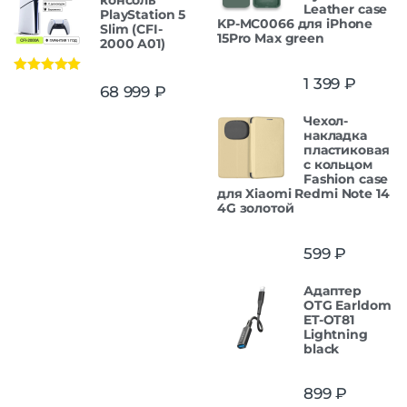
Leather case
PlayStation 5
KP-MC0066 для iPhone
Slim (CFI-
15Pro Max green
2000 A01)
1 399
₽
Оценка
5.00
68 999
₽
из 5
Чехол-
накладка
пластиковая
с кольцом
Fashion case
для Xiaomi Redmi Note 14
4G золотой
599
₽
Адаптер
OTG Earldom
ET-OT81
Lightning
black
899
₽