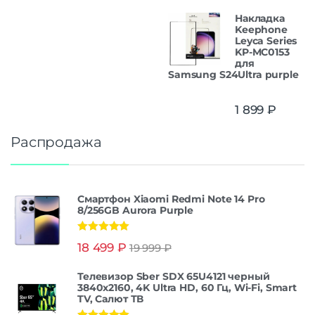
Накладка
Keephone
Leyca Series
KP-MC0153
для
Samsung S24Ultra purple
1 899
₽
Распродажа
Смартфон Xiaomi Redmi Note 14 Pro
8/256GB Aurora Purple
Оценка
5.00
18 499
₽
19 999
₽
из 5
Телевизор Sber SDX 65U4121 черный
3840x2160, 4K Ultra HD, 60 Гц, Wi-Fi, Smart
TV, Салют ТВ