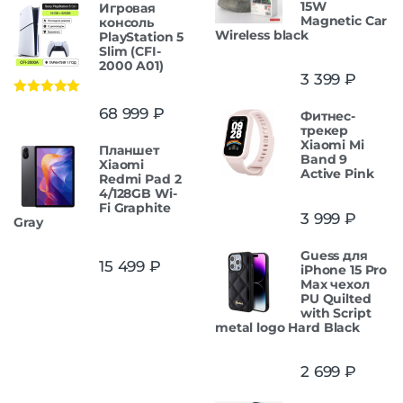
15W
Игровая
Magnetic Car
консоль
Wireless black
PlayStation 5
Slim (CFI-
2000 A01)
3 399
₽
Оценка
5.00
68 999
₽
Фитнес-
из 5
трекер
Xiaomi Mi
Планшет
Band 9
Xiaomi
Active Pink
Redmi Pad 2
4/128GB Wi-
Fi Graphite
3 999
₽
Gray
Guess для
15 499
₽
iPhone 15 Pro
Max чехол
PU Quilted
with Script
metal logo Hard Black
2 699
₽