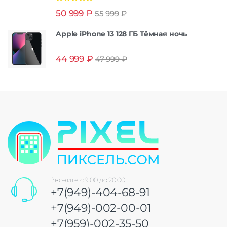
Оценка
5.00
50 999
₽
55 999
₽
из 5
Apple iPhone 13 128 ГБ Тёмная ночь
44 999
₽
47 999
₽
Звоните с 9:00 до 20:00
+7(949)-404-68-91
+7(949)-002-00-01
+7(959)-002-35-50