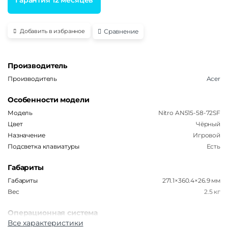
Сравнение
Добавить в избранное
Производитель
Производитель
Acer
Особенности модели
Модель
Nitro AN515-58-72SF
Цвет
Чёрный
Назначение
Игровой
Подсветка клавиатуры
Есть
Габариты
Габариты
271.1×360.4×26.9 мм
Вес
2.5 кг
Операционная система
Все характеристики
Операционная система
Без ОС