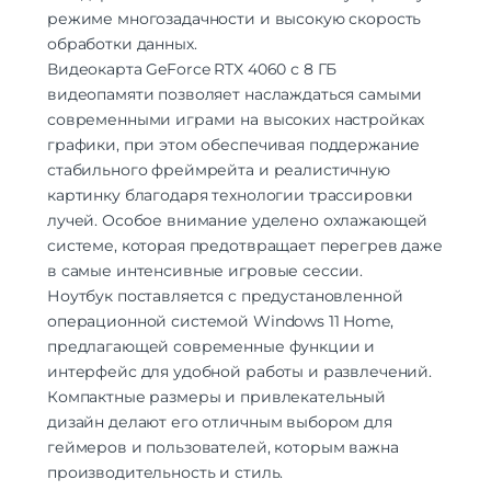
Беспроводные технологии
Bluetooth | Wi-Fi
режиме многозадачности и высокую скорость
Версия Bluetooth
5.2
обработки данных.
Частота Wi-Fi
2.4 ГГц | 5 ГГц
Видеокарта GeForce RTX 4060 с 8 ГБ
видеопамяти позволяет наслаждаться самыми
Дополнительно
современными играми на высоких настройках
Оперативная Память
16 Гб
графики, при этом обеспечивая поддержание
стабильного фреймрейта и реалистичную
картинку благодаря технологии трассировки
лучей. Особое внимание уделено охлажающей
системе, которая предотвращает перегрев даже
в самые интенсивные игровые сессии.
Ноутбук поставляется с предустановленной
операционной системой Windows 11 Home,
предлагающей современные функции и
интерфейс для удобной работы и развлечений.
Компактные размеры и привлекательный
дизайн делают его отличным выбором для
геймеров и пользователей, которым важна
производительность и стиль.