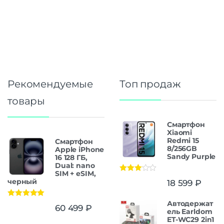
Рекомендуемые
Топ продаж
товары
Смартфон
Xiaomi
Redmi 15
Смартфон
8/256GB
Apple iPhone
Sandy Purple
16 128 ГБ,
Dual: nano
SIM + eSIM,
Оценка
черный
18 599
₽
3.00
из
5
Автодержат
Оценка
5.00
60 499
₽
из 5
ель Earldom
ET-WC29 2in1