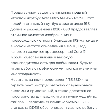
Частота процессора
2.3 ГГц
Графический процессор
RTX 4060 8GB
Представляем вашему вниманию мощный
Производитель видеокарты
NVIDIA
игровой ноутбук Acer Nitro AN515-58-72SF. Этот
Тип видеокарты
Дискретная
яркий и стильный ноутбук с диагональю 15.6
Камера
дюйма и разрешением 1920×1080 предоставляет
отличное качество изображения и
Количество Мп Веб-камеры
2 Мп
превосходную четкость благодаря IPS-матрице и
Аккумулятор
высокой частоте обновления в 165 Гц. Под
Аккумулятор
Li-Ion
капотом находится процессор Intel Core i7-
Емкость аккумулятора
57.5 Вт·ч
12650H, обеспечивающий высокую
Время работы
До 6 часов
производительность для любых задач, будь то
игры, работа с графическими программами или
Интерфейсы/разъемы
многозадачность.
Порты
HDMI | USB Type-A | USB Type-C
Носитель данных представлен 1 ТБ SSD, что
1 x USB Type-C | 1 x HDMI | 3 x USB Type-
гарантирует быструю загрузку операционной
Количество портов
А
системы и приложений, а также достаточное
Версия HDMI
2.1
пространство для ваших игр и мультимедийных
файлов. Оперативная память объемом 16 ГБ
Беспроводные технологии
стандарта DDR5 обеспечивает плавную работу в