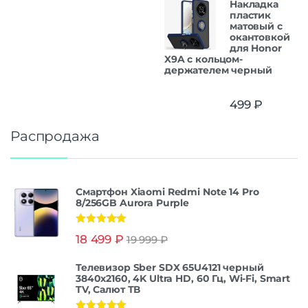
Накладка
пластик
матовый с
окантовкой
для Honor
X9A с кольцом-
держателем черный
499
₽
Распродажа
Смартфон Xiaomi Redmi Note 14 Pro
8/256GB Aurora Purple
Оценка
5.00
18 499
₽
19 999
₽
из 5
Телевизор Sber SDX 65U4121 черный
3840x2160, 4K Ultra HD, 60 Гц, Wi-Fi, Smart
TV, Салют ТВ