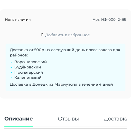
Функции памяти
Тип встроенной памяти
SSD M.2
Нет в наличии
Арт.
НФ-00042465
Объем памяти
1 Тб
Добавить в избранное
Дисплей
Диагональ экрана
15.6"
Доставка от 500р на следующий день после заказа для
Разрешение экрана
1920×1200
районов:
Тип матрицы экрана
IPS
Ворошиловский
Поверхность экрана
Матовая
Будёновский
Частота обновления экрана
144 Гц
Пролетарский
Калининский
Стандарт связи/интернет
Доставка в Донецк из Мариуполя в течение 4 дней
Стандарт Wi-Fi
802.11ax
Процессор
Производитель процессора
Intel
Процессор
Core i7-12650H
Описание
Отзывы
Доставка 
Количество ядер
10
процессора