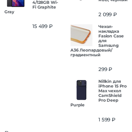
4/128GB Wi-
Fi Graphite
Gray
2 099
₽
15 499
₽
Чехол-
накладка
Fasion Case
для
Samsung
A36 Леопардовый/
градиентный
299
₽
Nillkin для
iPhone 15 Pro
Max чехол
CamShield
Pro Deep
Purple
1 599
₽