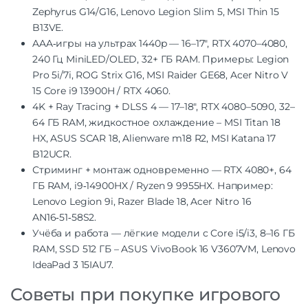
Zephyrus G14/G16, Lenovo Legion Slim 5, MSI Thin 15
B13VE.
AAA‑игры на ультрах 1440p — 16–17″, RTX 4070–4080,
240 Гц MiniLED/OLED, 32+ ГБ RAM. Примеры: Legion
Pro 5i/7i, ROG Strix G16, MSI Raider GE68, Acer Nitro V
15 Core i9 13900H / RTX 4060.
4K + Ray Tracing + DLSS 4 — 17–18″, RTX 4080–5090, 32–
64 ГБ RAM, жидкостное охлаждение – MSI Titan 18
HX, ASUS SCAR 18, Alienware m18 R2, MSI Katana 17
B12UCR.
Стриминг + монтаж одновременно — RTX 4080+, 64
ГБ RAM, i9‑14900HX / Ryzen 9 9955HX. Например:
Lenovo Legion 9i, Razer Blade 18, Acer Nitro 16
AN16‑51‑58S2.
Учёба и работа — лёгкие модели с Core i5/i3, 8–16 ГБ
RAM, SSD 512 ГБ – ASUS VivoBook 16 V3607VM, Lenovo
IdeaPad 3 15IAU7.
Советы при покупке игрового