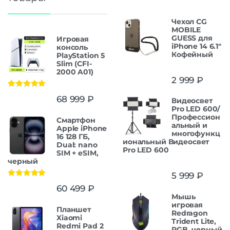
Чехол CG
MOBILE
GUESS для
Игровая
iPhone 14 6.1"
консоль
Кофейный
PlayStation 5
Slim (CFI-
2000 A01)
2 999
₽
Оценка
5.00
68 999
₽
Видеосвет
из 5
Pro LED 600/
Профессион
Смартфон
альный и
Apple iPhone
многофункц
16 128 ГБ,
иональный Видеосвет
Dual: nano
Pro LED 600
SIM + eSIM,
черный
5 999
₽
Оценка
5.00
60 499
₽
из 5
Мышь
игровая
Планшет
Redragon
Xiaomi
Trident Lite,
Redmi Pad 2
RGB, черный