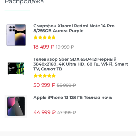
Распродажа
Смартфон Xiaomi Redmi Note 14 Pro
8/256GB Aurora Purple
Оценка
5.00
18 499
₽
19 999
₽
из 5
Телевизор Sber SDX 65U4121 черный
3840x2160, 4K Ultra HD, 60 Гц, Wi-Fi, Smart
TV, Салют ТВ
Оценка
5.00
50 999
₽
55 999
₽
из 5
Apple iPhone 13 128 ГБ Тёмная ночь
44 999
₽
47 999
₽