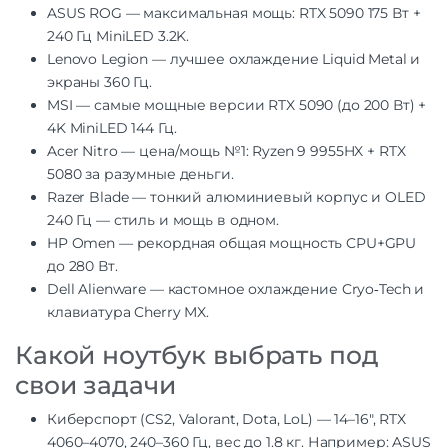
ASUS ROG — максимальная мощь: RTX 5090 175 Вт +
240 Гц MiniLED 3.2K.
Lenovo Legion — лучшее охлаждение Liquid Metal и
экраны 360 Гц.
MSI — самые мощные версии RTX 5090 (до 200 Вт) +
4K MiniLED 144 Гц.
Acer Nitro — цена/мощь №1: Ryzen 9 9955HX + RTX
5080 за разумные деньги.
Razer Blade — тонкий алюминиевый корпус и OLED
240 Гц — стиль и мощь в одном.
HP Omen — рекордная общая мощность CPU+GPU
до 280 Вт.
Dell Alienware — кастомное охлаждение Cryo‑Tech и
клавиатура Cherry MX.
Какой ноутбук выбрать под
свои задачи
Киберспорт (CS2, Valorant, Dota, LoL) — 14–16″, RTX
4060–4070, 240–360 Гц, вес до 1.8 кг. Например: ASUS