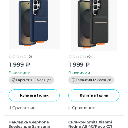
(0)
(0)
0
0
1 999
₽
1 999
₽
o
o
u
u
t
t
В наличии
В наличии
o
o
f
f
Гарантия 12 месяцев
Гарантия 12 месяцев
5
5
Купить в 1 клик
Купить в 1 клик
Сравнение
Сравнение
Накладка Keephone
Силикон Smitt Xiaomi
Suedea для Samsung
Redmi A5 4G/Poco C71