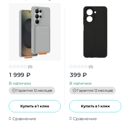
S26Ultra grey
black
(0)
(0)
0
0
1 999
₽
399
₽
o
o
u
u
t
t
В наличии
В наличии
o
o
f
f
Гарантия 12 месяцев
Гарантия 12 месяцев
5
5
Купить в 1 клик
Купить в 1 клик
Сравнение
Сравнение