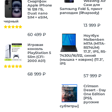
Weaving Air
Смартфон
Case для
Apple iPhone
Samsung Fold 5, принт
16 128 ГБ,
рапсодия (Rhapsody)
Dual: nano
SIM + eSIM,
черный
13 999
₽
Оценка
5.00
60 499
₽
Ноутбук
из 5
Maibenben
M17A (M17A-
Игровая
R574UM)
консоль
17.3", IPS, R5-
PlayStation 5
7430U/16/512, синий
Slim (CFI-
(мышка + коврик) (17.3",
2000 A01)
IPS
Оценка
5.00
68 999
₽
57 999
₽
из 5
Crimson
Desert - Day
One Edition
[PS5,
русские
субтитры]