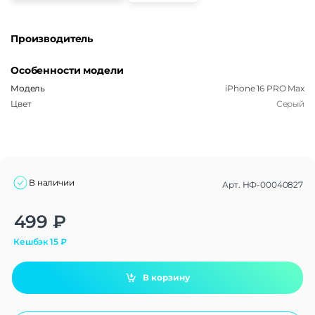
Производитель
Особенности модели
Модель
iPhone 16 PRO Max
Цвет
Серый
В наличии
Арт.
НФ-00040827
Alternative:
499
₽
Кешбэк
15
₽
В корзину