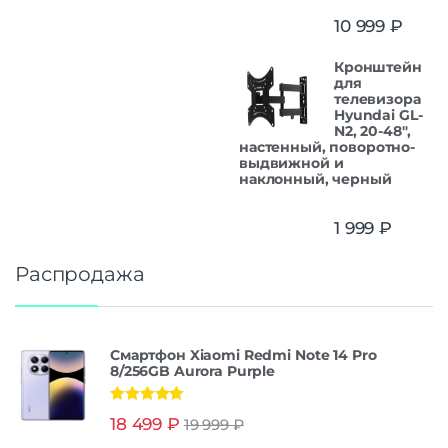
10 999
₽
Кронштейн
для
телевизора
Hyundai GL-
N2, 20-48",
настенный, поворотно-
выдвижной и
наклонный, черный
1 999
₽
Распродажа
Смартфон Xiaomi Redmi Note 14 Pro
8/256GB Aurora Purple
Оценка
5.00
18 499
₽
19 999
₽
из 5