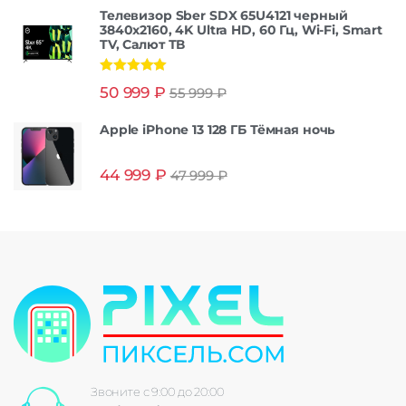
Телевизор Sber SDX 65U4121 черный
3840x2160, 4K Ultra HD, 60 Гц, Wi-Fi, Smart
TV, Салют ТВ
Оценка
5.00
50 999
₽
55 999
₽
из 5
Apple iPhone 13 128 ГБ Тёмная ночь
44 999
₽
47 999
₽
Звоните с 9:00 до 20:00