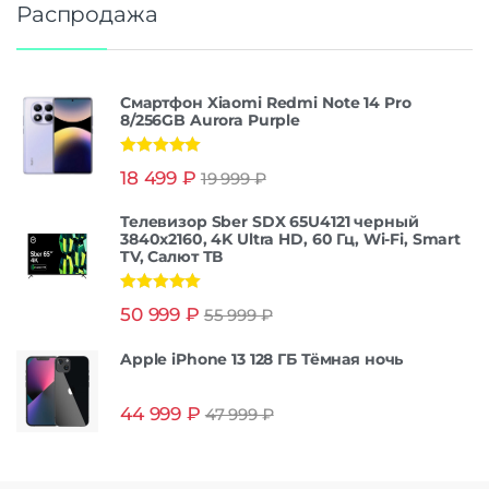
Распродажа
Смартфон Xiaomi Redmi Note 14 Pro
8/256GB Aurora Purple
Оценка
5.00
18 499
₽
19 999
₽
из 5
Телевизор Sber SDX 65U4121 черный
3840x2160, 4K Ultra HD, 60 Гц, Wi-Fi, Smart
TV, Салют ТВ
Оценка
5.00
50 999
₽
55 999
₽
из 5
Apple iPhone 13 128 ГБ Тёмная ночь
44 999
₽
47 999
₽