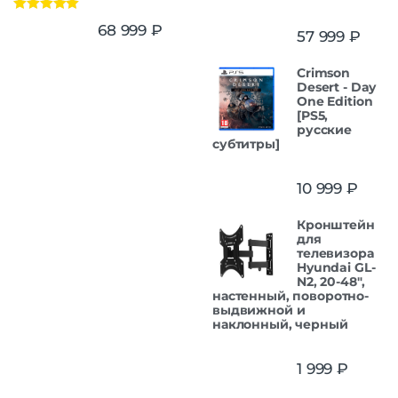
Оценка
5.00
68 999
₽
57 999
₽
из 5
Crimson
Desert - Day
One Edition
[PS5,
русские
субтитры]
10 999
₽
Кронштейн
для
телевизора
Hyundai GL-
N2, 20-48",
настенный, поворотно-
выдвижной и
наклонный, черный
1 999
₽