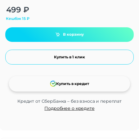
Alternative:
499
₽
Кешбэк
15
₽
В корзину
Купить в 1 клик
Купить в кредит
Кредит от СберБанка – без взноса и переплат
Подробнее о кредите