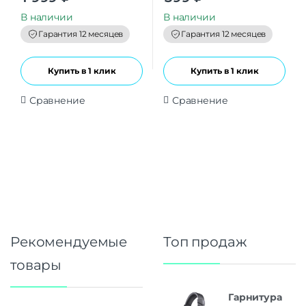
u
u
t
t
В наличии
В наличии
o
o
f
f
Гарантия 12 месяцев
Гарантия 12 месяцев
5
5
Купить в 1 клик
Купить в 1 клик
Сравнение
Сравнение
Рекомендуемые
Топ продаж
товары
Гарнитура