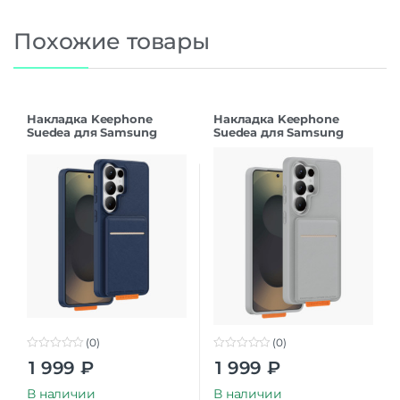
Похожие товары
Накладка Keephone
Накладка Keephone
Suedea для Samsung
Suedea для Samsung
S26Ultra deep blue
S26Ultra grey
(0)
(0)
0
0
1 999
₽
1 999
₽
o
o
u
u
t
t
В наличии
В наличии