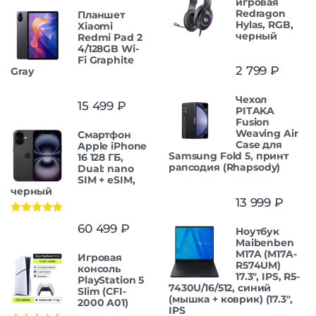
игровая
Redragon
Планшет
Hylas, RGB,
Xiaomi
черный
Redmi Pad 2
4/128GB Wi-
Fi Graphite
2 799
₽
Gray
Чехол
15 499
₽
PITAKA
Fusion
Weaving Air
Смартфон
Case для
Apple iPhone
Samsung Fold 5, принт
16 128 ГБ,
рапсодия (Rhapsody)
Dual: nano
SIM + eSIM,
черный
13 999
₽
Оценка
5.00
60 499
₽
Ноутбук
из 5
Maibenben
M17A (M17A-
Игровая
R574UM)
консоль
17.3", IPS, R5-
PlayStation 5
7430U/16/512, синий
Slim (CFI-
(мышка + коврик) (17.3",
2000 A01)
IPS