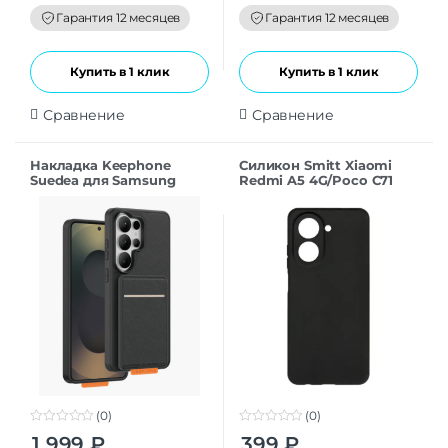
o
o
f
f
Гарантия 12 месяцев
Гарантия 12 месяцев
5
5
Купить в 1 клик
Купить в 1 клик
Сравнение
Сравнение
Накладка Keephone
Силикон Smitt Xiaomi
Suedea для Samsung
Redmi A5 4G/Poco C71
S26Ultra black
black
(0)
(0)
0
0
1 999
₽
399
₽
o
o