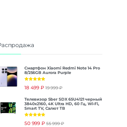
Распродажа
Смартфон Xiaomi Redmi Note 14 Pro
8/256GB Aurora Purple
Оценка
5.00
18 499
₽
19 999
₽
из 5
Телевизор Sber SDX 65U4121 черный
3840x2160, 4K Ultra HD, 60 Гц, Wi-Fi,
Smart TV, Салют ТВ
Оценка
5.00
50 999
₽
55 999
₽
из 5