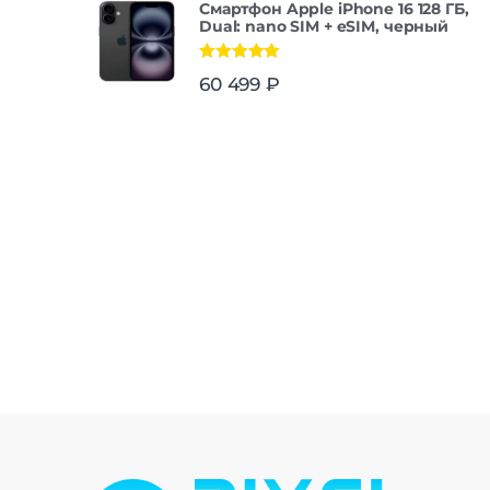
Смартфон Apple iPhone 16 128 ГБ,
Dual: nano SIM + eSIM, черный
Оценка
5.00
60 499
₽
из 5