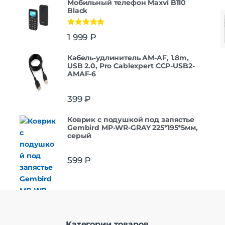
Мобильный телефон Maxvi B110
Black
Оценка
5.00
1 999
₽
из 5
Кабель-удлинитель AM-AF, 1.8m,
USB 2.0, Pro Cablexpert CCP-USB2-
AMAF-6
399
₽
Коврик с подушкой под запястье
Gembird MP-WR-GRAY 225*195*5мм,
серый
599
₽
Категории товаров