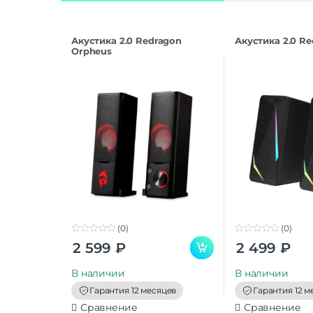
Акустика 2.0 Redragon
Акустика 2.0 Re
Orpheus
(0)
(0)
0
0
2 599
₽
2 499
₽
o
o
u
u
t
t
В наличии
В наличии
o
o
f
f
Гарантия 12 месяцев
Гарантия 12 м
5
5
Сравнение
Сравнение