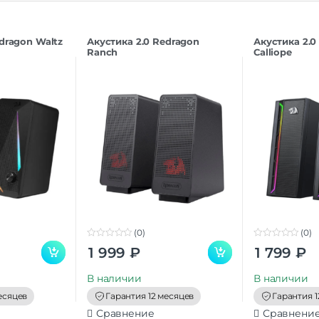
dragon Waltz
Акустика 2.0 Redragon
Акустика 2.0
Ranch
Calliope
(0)
(0)
0
0
1 999
₽
1 799
₽
o
o
u
u
t
t
В наличии
В наличии
o
o
f
f
есяцев
Гарантия 12 месяцев
Гарантия 1
5
5
Сравнение
Сравнени