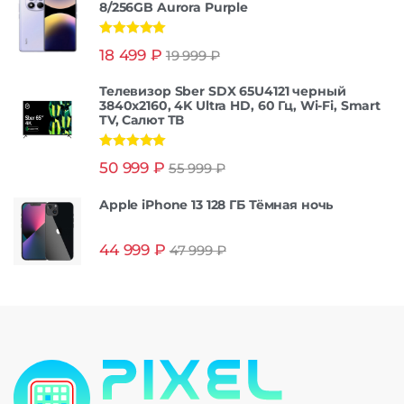
8/256GB Aurora Purple
Оценка
5.00
18 499
₽
19 999
₽
из 5
Телевизор Sber SDX 65U4121 черный
3840x2160, 4K Ultra HD, 60 Гц, Wi-Fi, Smart
TV, Салют ТВ
Оценка
5.00
50 999
₽
55 999
₽
из 5
Apple iPhone 13 128 ГБ Тёмная ночь
44 999
₽
47 999
₽