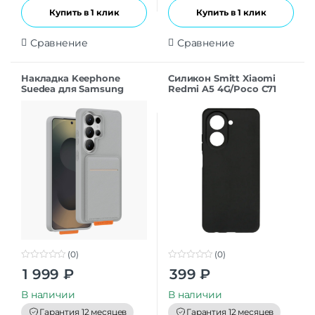
Купить в 1 клик
Купить в 1 клик
Сравнение
Сравнение
Накладка Keephone
Силикон Smitt Xiaomi
Suedea для Samsung
Redmi A5 4G/Poco C71
S26Ultra grey
black
(0)
(0)
0
0
1 999
₽
399
₽
o
o
u
u
t
t
В наличии
В наличии
o
o
f
f
Гарантия 12 месяцев
Гарантия 12 месяцев