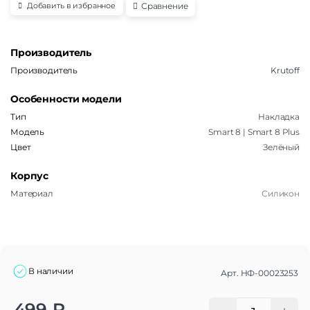
Сравнение
Добавить в избранное
Производитель
Производитель
Krutoff
Особенности модели
Тип
Накладка
Модель
Smart 8 | Smart 8 Plus
Цвет
Зелёный
Корпус
Материал
Силикон
В наличии
Арт.
НФ-00023253
Alternative:
499
₽