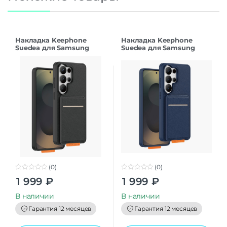
Накладка Keephone
Накладка Keephone
Suedea для Samsung
Suedea для Samsung
S26Ultra black
S26Ultra deep blue
(0)
(0)
0
0
1 999
₽
1 999
₽
o
o
u
u
t
t
В наличии
В наличии
o
o
f
f
Гарантия 12 месяцев
Гарантия 12 месяцев
5
5