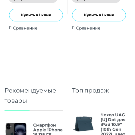
5
5
Купить в 1 клик
Купить в 1 клик
Сравнение
Сравнение
Рекомендуемые
Топ продаж
товары
Чехол UAG
[U] Dot для
iPad 10.9”
Смартфон
(10th Gen
Apple iPhone
2022), цвет
16 128 ГБ,