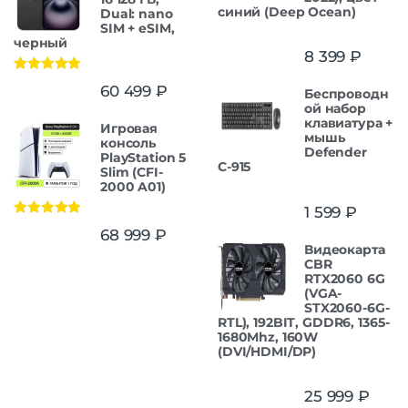
синий (Deep Ocean)
Dual: nano
SIM + eSIM,
черный
8 399
₽
Оценка
5.00
60 499
₽
Беспроводн
из 5
ой набор
клавиатура +
Игровая
мышь
консоль
Defender
PlayStation 5
С-915
Slim (CFI-
2000 A01)
1 599
₽
Оценка
5.00
68 999
₽
из 5
Видеокарта
CBR
RTX2060 6G
(VGA-
STX2060-6G-
RTL), 192BIT, GDDR6, 1365-
1680Mhz, 160W
(DVI/HDMI/DP)
25 999
₽