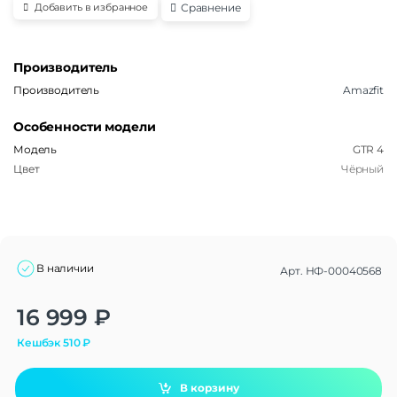
Сравнение
Добавить в избранное
Производитель
Производитель
Amazfit
Особенности модели
Модель
GTR 4
Цвет
Чёрный
В наличии
Арт.
НФ-00040568
Alternative:
16 999
₽
Кешбэк
510
₽
В корзину