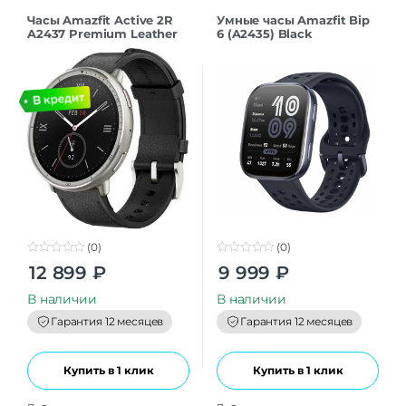
Часы Amazfit Active 2R
Умные часы Amazfit Bip
A2437 Premium Leather
6 (A2435) Black
Black (24376535137906)
(0)
(0)
0
0
12 899
₽
9 999
₽
o
o
u
u
t
t
В наличии
В наличии
o
o
f
f
Гарантия 12 месяцев
Гарантия 12 месяцев
5
5
Купить в 1 клик
Купить в 1 клик