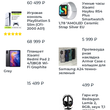
Оценка
5.00
60 499
₽
Умные часы
из 5
Xiaomi
Haylou RS4
Игровая
Plus
консоль
Smartwatch
PlayStation 5
1,78 "AMOLED Ceramic
Slim (CFI-
Strap Silver EU
2000 A01)
5 999
₽
Оценка
5.00
68 999
₽
из 5
Противоуда
Планшет
рная
Xiaomi
накладка
Redmi Pad 2
Armor Case с
4/128GB Wi-
кольцом для
Fi Graphite
Samsung A24 темно-
Gray
зеленый
15 499
₽
499
₽
Гарн игр
Redragon
Lamia 2,
RGB, звук 7,1