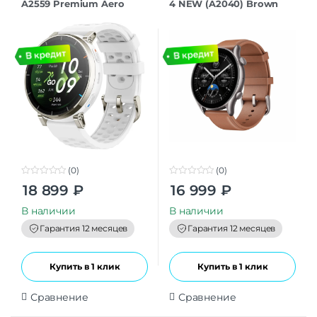
A2559 Premium Aero
4 NEW (A2040) Brown
White
Leather
(0)
(0)
0
0
18 899
₽
16 999
₽
o
o
u
u
t
t
В наличии
В наличии
o
o
f
f
Гарантия 12 месяцев
Гарантия 12 месяцев
5
5
Купить в 1 клик
Купить в 1 клик
Сравнение
Сравнение