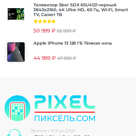
Телевизор Sber SDX 65U4121 черный
3840x2160, 4K Ultra HD, 60 Гц, Wi-Fi, Smart
TV, Салют ТВ
Оценка
5.00
50 999
₽
55 999
₽
из 5
Apple iPhone 13 128 ГБ Тёмная ночь
44 999
₽
47 999
₽
Звоните с 9:00 до 20:00