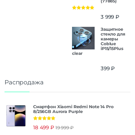
(77885)
Оценка
5.00
3 999
₽
из 5
Защитнoe
cтекло для
камеры
Coblue
iP15/15Plus
clear
399
₽
Распродажа
Смартфон Xiaomi Redmi Note 14 Pro
8/256GB Aurora Purple
Оценка
5.00
18 499
₽
19 999
₽
из 5