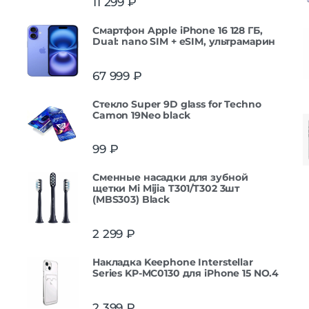
11 299
₽
Смартфон Apple iPhone 16 128 ГБ,
Dual: nano SIM + eSIM, ультрамарин
67 999
₽
Стекло Super 9D glass for Techno
Camon 19Neo black
99
₽
Сменные насадки для зубной
щетки Mi Mijia T301/T302 3шт
(MBS303) Black
2 299
₽
Накладка Keephone Interstellar
Series KP-MC0130 для iPhone 15 NO.4
2 399
₽