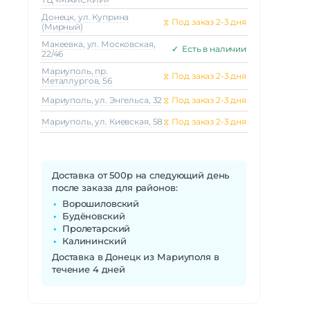
Донецк, ул. Куприна
⧖
Под заказ 2-3 дня
(Мирный)
Макеeвка, ул. Московская,
✓
Есть в наличии
22/46
Мариуполь, пр.
⧖
Под заказ 2-3 дня
Металлургов, 56
Мариуполь, ул. Энгельса, 32
⧖
Под заказ 2-3 дня
Мариуполь, ул. Киевская, 58
⧖
Под заказ 2-3 дня
Доставка от 500р на следующий день
после заказа для районов:
Ворошиловский
Будёновский
Пролетарский
Калининский
Доставка в Донецк из Мариуполя в
течение 4 дней