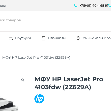
кты
+7(949)-404-68-91
Ноутбуки
Планшеты
Умные часы, бра
МФУ HP LaserJet Pro 4103fdw (2Z629A)
МФУ HP LaserJet Pro
🔍
4103fdw (2Z629A)