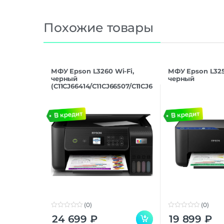
Похожие товары
МФУ Epson L3260 Wi-Fi,
МФУ Epson L3251
черный
черный
(C11CJ66414/C11CJ66507/C11CJ6
6408)
(0)
(0)
0
0
24 699
₽
19 899
₽
o
o