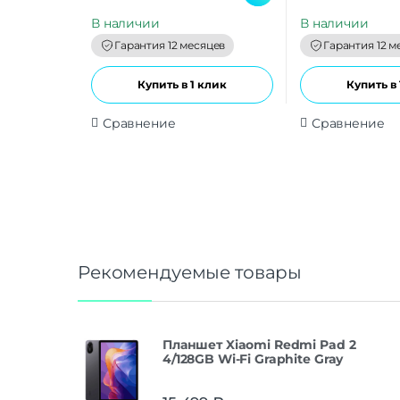
u
u
t
t
В наличии
В наличии
o
o
f
f
Гарантия 12 месяцев
Гарантия 12 м
5
5
Купить в 1 клик
Купить в 
Сравнение
Сравнение
Рекомендуемые товары
Планшет Xiaomi Redmi Pad 2
4/128GB Wi-Fi Graphite Gray