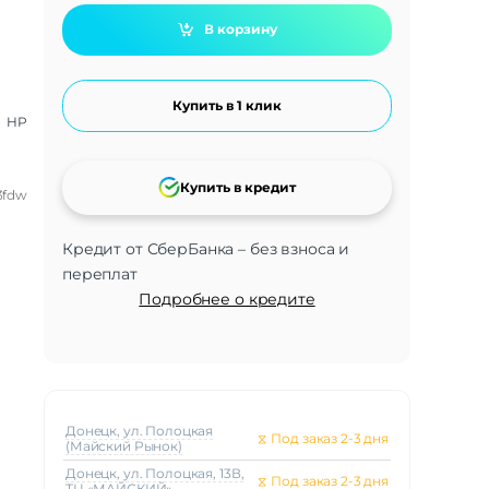
В корзину
Купить в 1 клик
HP
Купить в кредит
3fdw
Кредит от СберБанка – без взноса и
переплат
Подробнее о кредите
Донецк, ул. Полоцкая
⧖
Под заказ 2-3 дня
(Майский Рынок)
Донецк, ул. Полоцкая, 13В,
⧖
Под заказ 2-3 дня
ТЦ «МАЙСКИЙ»