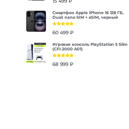
15 499
₽
Смартфон Apple iPhone 16 128 ГБ,
Dual: nano SIM + eSIM, черный
Оценка
5.00
60 499
₽
из 5
Игровая консоль PlayStation 5 Slim
(CFI-2000 A01)
Оценка
5.00
68 999
₽
из 5