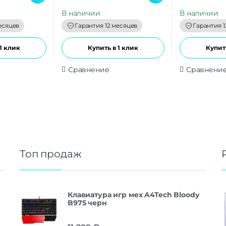
u
u
t
t
В наличии
В наличии
o
o
f
f
есяцев
Гарантия 12 месяцев
Гарантия 1
5
5
1 клик
Купить в 1 клик
Купить
Сравнение
Сравнени
Топ продаж
Клавиатура игр мех A4Tech Bloody
B975 черн