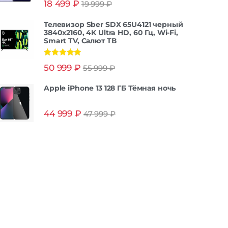
18 499
₽
19 999
₽
из 5
Телевизор Sber SDX 65U4121 черный
3840x2160, 4K Ultra HD, 60 Гц, Wi-Fi,
Smart TV, Салют ТВ
Оценка
5.00
50 999
₽
55 999
₽
из 5
Apple iPhone 13 128 ГБ Тёмная ночь
44 999
₽
47 999
₽