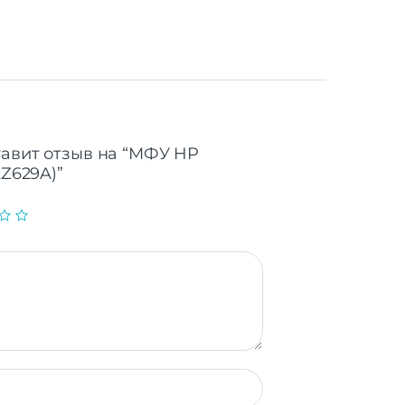
тавит отзыв на “МФУ HP
2Z629A)”