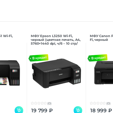
 Wi-Fi,
МФУ Epson L3250 Wi-Fi,
МФУ Canon P
черный (цветная печать, A4,
Fi, черный
5760×1440 dpi, ч/б – 10 стр/
мин (А4), USB, Wi-Fi,
(0)
(0)
0
0
19 799
₽
18 999
₽
o
o