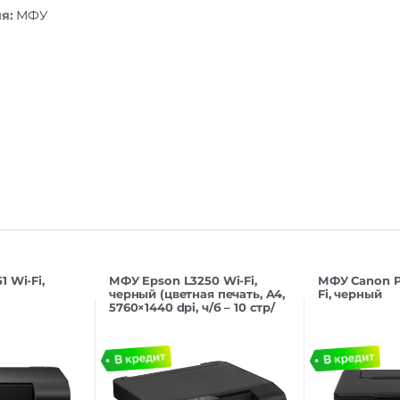
ия:
МФУ
 Wi-Fi,
МФУ Epson L3250 Wi-Fi,
МФУ Canon P
черный (цветная печать, A4,
Fi, черный
5760×1440 dpi, ч/б – 10 стр/
мин (А4), USB, Wi-Fi,