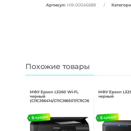
Артикул:
НФ-00046688
Категор
Похожие товары
МФУ Epson L3260 Wi-Fi,
МФУ Epson L3251
черный
черный
(C11CJ66414/C11CJ66507/C11CJ6
6408)