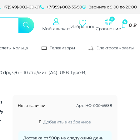
+7(949)-002-00-01
+7(959)-002-35-50
Звоните с 9:00 до 20:00
0
₽
Избранное
Мой аккаунт
Сравнение
слеты, кольца
Телевизоры
Электросамокаты
dpi, ч/б – 10 стр/мин (А4), USB Type-B,
,
Нет в наличии
Арт.
НФ-00046688
,
–
Добавить в избранное
Доставка от 500р на следующий день