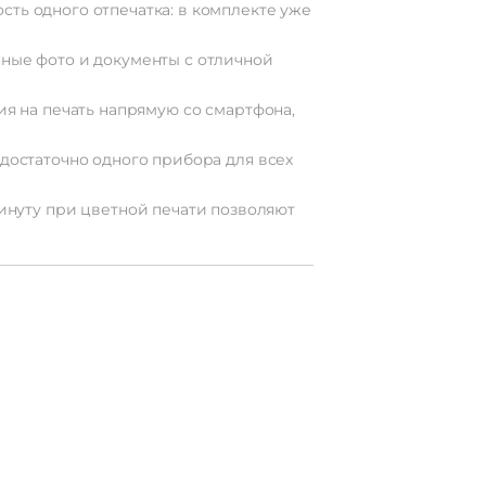
ость
одного
отпечатка:
в
комплекте
уже
нные
фото
и
документы
с
отличной
ия
на
печать
напрямую
со
смартфона,
достаточно
одного
прибора
для
всех
инуту
при
цветной
печати
позволяют