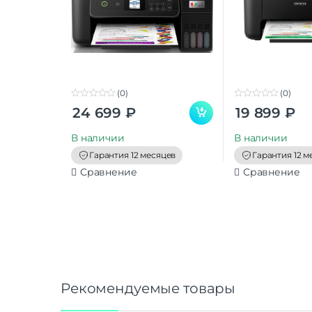
(0)
(0)
0
0
24 699
₽
19 899
₽
o
o
u
u
t
t
В наличии
В наличии
o
o
f
f
Гарантия 12 месяцев
Гарантия 12 м
5
5
Сравнение
Сравнение
Рекомендуемые товары