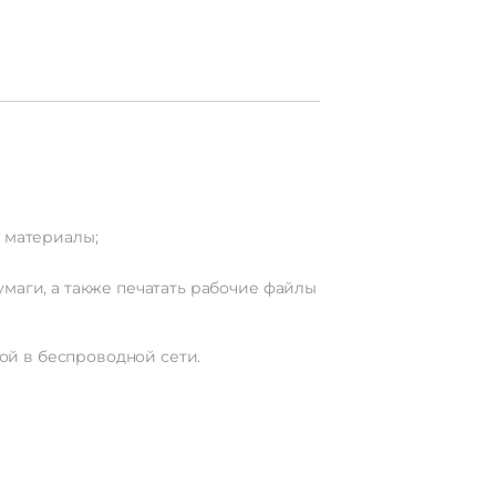
материалы;
умаги,
а
также
печатать
рабочие
файлы
ой
в
беспроводной
сети.