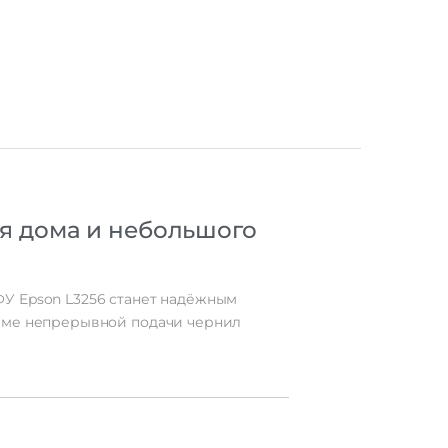
я
дома
и
небольшого
ФУ
Epson
L3256
станет
надёжным
еме
непрерывной
подачи
чернил