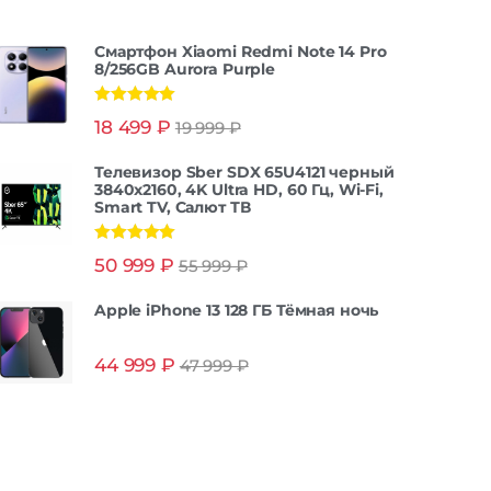
Смартфон Xiaomi Redmi Note 14 Pro
8/256GB Aurora Purple
Оценка
5.00
18 499
₽
19 999
₽
из 5
Телевизор Sber SDX 65U4121 черный
3840x2160, 4K Ultra HD, 60 Гц, Wi-Fi,
Smart TV, Салют ТВ
Оценка
5.00
50 999
₽
55 999
₽
из 5
Apple iPhone 13 128 ГБ Тёмная ночь
44 999
₽
47 999
₽