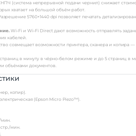
НПЧ
(система
непрерывной
подачи
чернил)
снижает
стоим
орых
хватает
на
большой
объём
работ.
азрешение
5760×1440
dpi
позволяет
печатать
детализирова
ние.
Wi‑Fi
и
Wi‑Fi
Direct
дают
возможность
отправлять
задан
их
кабелей.
ство
совмещает
возможности
принтера,
сканера
и
копира
— 
страниц
в
минуту
в
чёрно‑белом
режиме
и
до
5
страниц
в
м
ми
объёмами
документов.
стики
нер,
копир).
электрическая
(Epson
Micro
Piezo™).
/мин.
стр./мин.
.