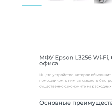
МФУ
Epson
L3256
Wi‑Fi,
офиса
Ищете
устройство,
которое
объединит
помощником:
с
ним
вы
сможете
быстр
существенно
сэкономите
на
расходных
Основные
преимущест