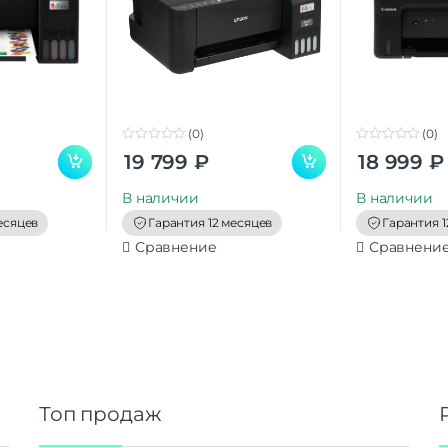
(0)
(0)
0
0
19 799
₽
18 999
₽
o
o
u
u
t
t
В наличии
В наличии
o
o
f
f
есяцев
Гарантия 12 месяцев
Гарантия 1
5
5
Сравнение
Сравнени
Топ продаж