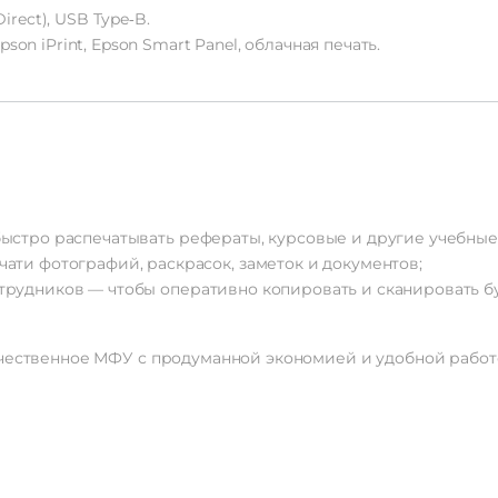
irect),
USB
Type‑B.
pson
iPrint,
Epson
Smart
Panel,
облачная
печать.
ыстро
распечатывать
рефераты,
курсовые
и
другие
учебные
чати
фотографий,
раскрасок,
заметок
и
документов;
трудников
— чтобы
оперативно
копировать
и
сканировать
б
чественное
МФУ
с
продуманной
экономией
и
удобной
работ