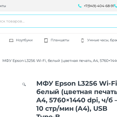
кты
+7(949)-404-68-91
Ноутбуки
Планшеты
Умные часы, бра
МФУ Epson L3256 Wi-Fi, белый (цветная печать, A4, 5760×1440 
МФУ Epson L3256 Wi-Fi
🔍
белый (цветная печать
A4, 5760×1440 dpi, ч/б 
10 стр/мин (А4), USB
Type-B,