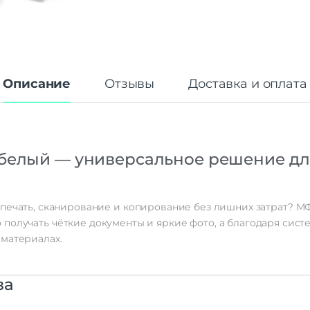
Описание
Отзывы
Доставка и оплата
белый
— универсальное
решение
дл
печать,
сканирование
и
копирование
без
лишних
затрат?
М
о
получать
чёткие
документы
и
яркие
фото,
а
благодаря
сист
материалах.
ва