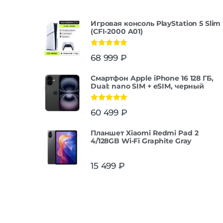
Игровая консоль PlayStation 5 Slim
(CFI-2000 A01)
Оценка
5.00
68 999
₽
из 5
Смартфон Apple iPhone 16 128 ГБ,
Dual: nano SIM + eSIM, черный
Оценка
5.00
60 499
₽
из 5
Планшет Xiaomi Redmi Pad 2
4/128GB Wi-Fi Graphite Gray
15 499
₽