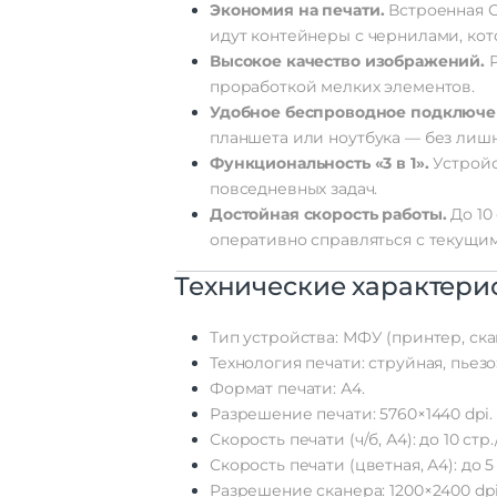
Экономия
на
печати.
Встроенная
С
идут
контейнеры
с
чернилами,
кот
Высокое
качество
изображений.
Р
проработкой
мелких
элементов.
Удобное
беспроводное
подключе
планшета
или
ноутбука
— без
лишн
Функциональность
«3
в
1».
Устрой
повседневных
задач.
Достойная
скорость
работы.
До
10
оперативно
справляться
с
текущи
Технические
характери
Тип
устройства:
МФУ
(принтер,
ска
Технология
печати:
струйная,
пьезо
Формат
печати:
А4.
Разрешение
печати:
5760×1440
dpi.
Скорость
печати
(ч/б,
А4):
до
10
стр.
Скорость
печати
(цветная,
А4):
до
5
Разрешение
сканера:
1200×2400
dpi