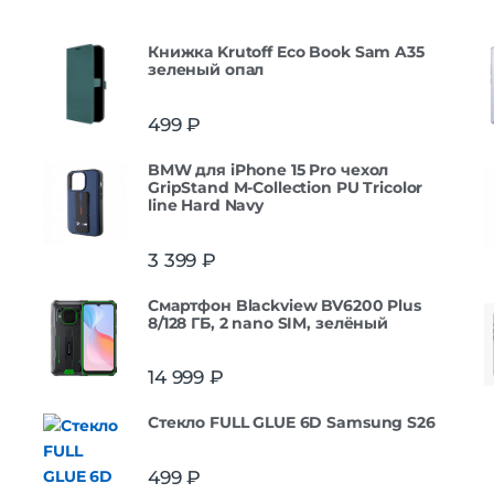
Книжка Krutoff Eco Book Sam A35
зеленый опал
499
₽
BMW для iPhone 15 Pro чехол
GripStand M-Collection PU Tricolor
line Hard Navy
3 399
₽
Смартфон Blackview BV6200 Plus
8/128 ГБ, 2 nano SIM, зелёный
14 999
₽
Стекло FULL GLUE 6D Samsung S26
499
₽