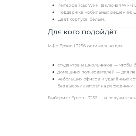
Интерфейсы:
Wi‑Fi
(включая
Wi‑Fi
D
Поддержка
мобильных
решений:
E
Цвет
корпуса:
белый.
Для
кого
подойдёт
МФУ
Epson
L3256
оптимально
для:
студентов
и
школьников
— чтобы
б
домашних
пользователей
— для
пе
небольших
офисов
и
удалённых
со
без
высоких
затрат
на
расходники.
Выберите
Epson
L3256
— и
получите
ка