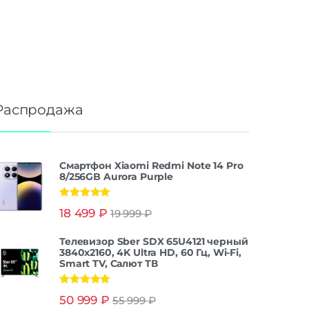
Распродажа
Смартфон Xiaomi Redmi Note 14 Pro
8/256GB Aurora Purple
Оценка
5.00
18 499
₽
19 999
₽
из 5
Телевизор Sber SDX 65U4121 черный
3840x2160, 4K Ultra HD, 60 Гц, Wi-Fi,
Smart TV, Салют ТВ
Оценка
5.00
50 999
₽
55 999
₽
из 5