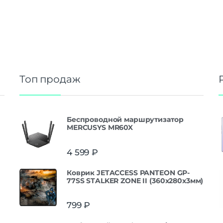
Топ продаж
Беспроводной маршрутизатор
MERCUSYS MR60X
4 599
₽
Коврик JETACCESS PANTEON GP-
77SS STALKER ZONE II (360x280x3мм)
799
₽