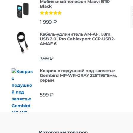
Мобильный телефон Maxvi B110
Black
Оценка
5.00
1 999
₽
из 5
Кабель-удлинитель AM-AF, 1.8m,
USB 2.0, Pro Cablexpert CCP-USB2-
AMAF-6
399
₽
Коврик с подушкой под запястье
Gembird MP-WR-GRAY 225*195*5мм,
серый
599
₽
Категории товаров