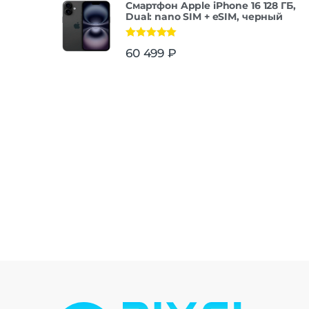
Смартфон Apple iPhone 16 128 ГБ,
Dual: nano SIM + eSIM, черный
Оценка
5.00
60 499
₽
из 5