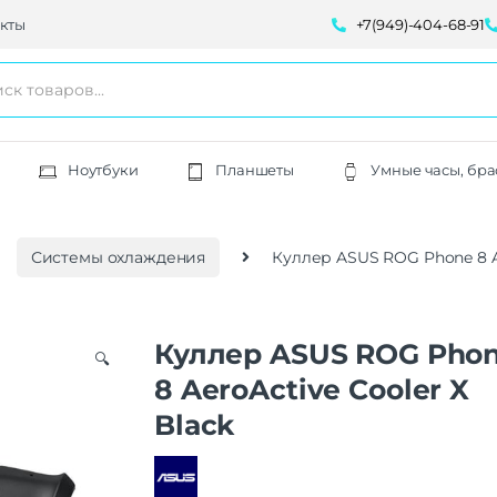
кты
+7(949)-404-68-91
Ноутбуки
Планшеты
Умные часы, бра
Системы охлаждения
Куллер ASUS ROG Phone 8 Ae
Куллер ASUS ROG Pho
🔍
8 AeroActive Cooler X
Black