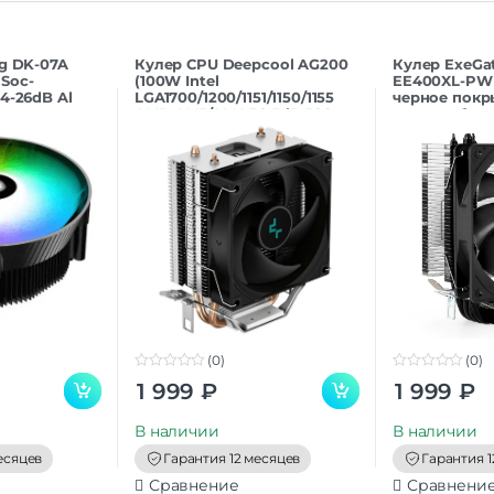
ng DK-07A
Кулер CPU Deepcool AG200
Кулер ExeGa
Soc-
(100W Intel
EE400XL-PWM
4-26dB Al
LGA1700/1200/1151/1150/1155
черное покр
AMD AM5/AM4 30.5dB 500-
тепл.трубки,
3050 rpm 120
LGA775/1150/11
(0)
(0)
0
0
1 999
₽
1 999
₽
o
o
u
u
t
t
В наличии
В наличии
o
o
f
f
есяцев
Гарантия 12 месяцев
Гарантия 1
5
5
Сравнение
Сравнени