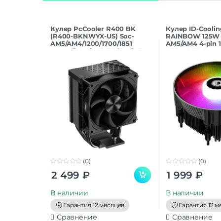
Кулер PcCooler R400 BK
Кулер ID-Cooli
(R400-BKNWYX-US) Soc-
RAINBOW 125W 
AM5/AM4/1200/1700/1851
AM5/AM4 4-pin 1
черный 4-pin 18-30dB Al+Cu
400gr LED Ret
180W R
(0)
(0)
0
0
2 499
₽
1 999
₽
o
o
u
u
t
t
В наличии
В наличии
o
o
f
f
Гарантия 12 месяцев
Гарантия 12 м
5
5
Сравнение
Сравнение