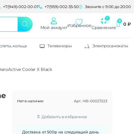
+7(949)-002-00-01
+7(959)-002-35-50
Звоните с 9:00 до 20:00
0
₽
Избранное
Мой аккаунт
Сравнение
слеты, кольца
Телевизоры
Электросамокаты
roActive Cooler X Black
ne
Нет в наличии
Арт.
НФ-00027223
Добавить в избранное
Доставка от 500р на следующий день