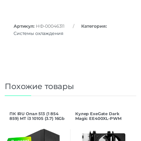
Артикул:
НФ-00046311
Категория:
Системы охлаждения
Похожие товары
ПК IRU Опал 513 (1 854
Кулер ExeGate Dark
859) MT i3 10105 (3.7) 16Gb
Magic EE400XL-PWM
SSD256Gb UHDG 630 Free
(Al+Cu, черное покрытие,
DOS GbitEth 400W
4 тепл.трубки,
черный
LGA775/1150/1151/1155/1