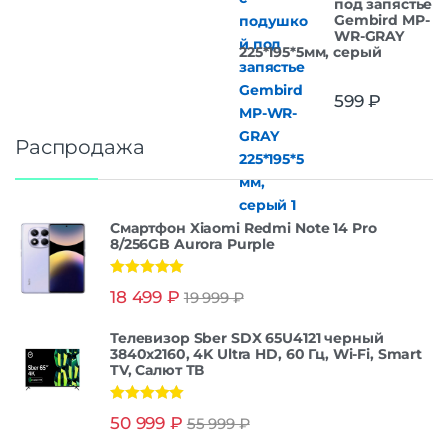
под запястье
Gembird MP-
WR-GRAY
225*195*5мм, серый
599
₽
Распродажа
Смартфон Xiaomi Redmi Note 14 Pro
8/256GB Aurora Purple
Оценка
5.00
18 499
₽
19 999
₽
из 5
Телевизор Sber SDX 65U4121 черный
3840x2160, 4K Ultra HD, 60 Гц, Wi-Fi, Smart
TV, Салют ТВ
Оценка
5.00
50 999
₽
55 999
₽
из 5