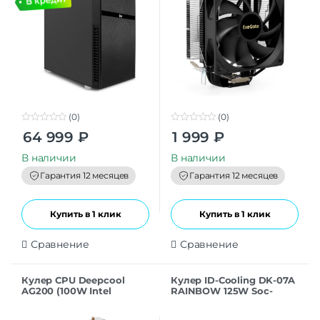
(0)
(0)
0
0
64 999
₽
1 999
₽
o
o
u
u
t
t
В наличии
В наличии
o
o
f
f
Гарантия 12 месяцев
Гарантия 12 месяцев
5
5
Купить в 1 клик
Купить в 1 клик
Сравнение
Сравнение
Кулер CPU Deepcool
Кулер ID-Cooling DK-07A
AG200 (100W Intel
RAINBOW 125W Soc-
LGA1700/1200/1151/1150/115
AM5/AM4 4-pin 14-26dB Al
5 AMD AM5/AM4 30.5dB
400gr LED Ret