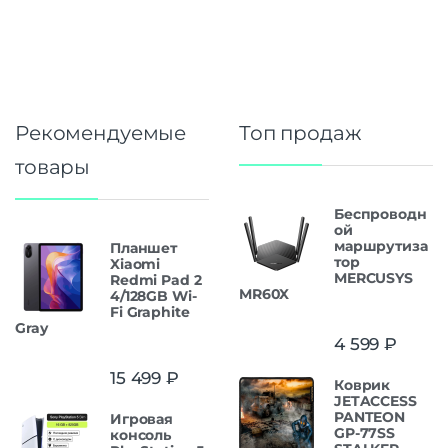
Рекомендуемые
Топ продаж
товары
Беспроводн
ой
маршрутиза
Планшет
тор
Xiaomi
MERCUSYS
Redmi Pad 2
MR60X
4/128GB Wi-
Fi Graphite
Gray
4 599
₽
15 499
₽
Коврик
JETACCESS
PANTEON
Игровая
GP-77SS
консоль