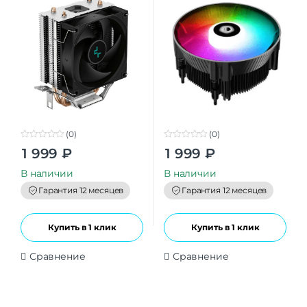
500-3050 rpm 120
(0)
(0)
0
0
1 999
₽
1 999
₽
o
o
u
u
t
t
В наличии
В наличии
o
o
f
f
Гарантия 12 месяцев
Гарантия 12 месяцев
5
5
Купить в 1 клик
Купить в 1 клик
Сравнение
Сравнение