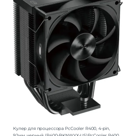
Кулер для процессора PcCooler R400, 4-pin,
92мм, черный (R400-BKNWYX-US)
PcCooler R400