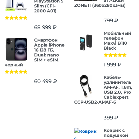
STALKER
PlayStation 5
ZONE II (360x280x3мм)
Slim (CFI-
2000 A01)
799
₽
Оценка
5.00
68 999
₽
из 5
Мобильный
телефон
Смартфон
Maxvi B110
Apple iPhone
Black
16 128 ГБ,
Dual: nano
SIM + eSIM,
Оценка
5.00
1 999
₽
черный
из 5
Кабель-
Оценка
5.00
60 499
₽
удлинитель
из 5
AM-AF, 1.8m,
USB 2.0, Pro
Cablexpert
CCP-USB2-AMAF-6
399
₽
Коврик с
подушкой