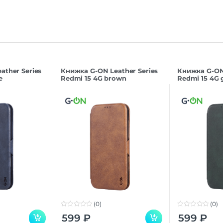
ather Series
Книжка G-ON Leather Series
Книжка G-ON 
e
Redmi 15 4G brown
Redmi 15 4G 
(0)
(0)
0
0
599
₽
599
₽
o
o