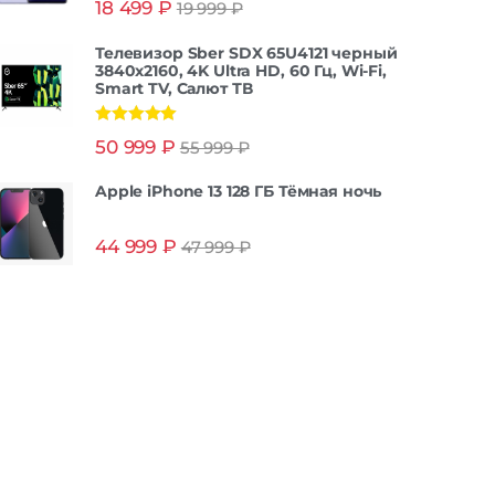
18 499
₽
19 999
₽
из 5
Телевизор Sber SDX 65U4121 черный
3840x2160, 4K Ultra HD, 60 Гц, Wi-Fi,
Smart TV, Салют ТВ
Оценка
5.00
50 999
₽
55 999
₽
из 5
Apple iPhone 13 128 ГБ Тёмная ночь
44 999
₽
47 999
₽