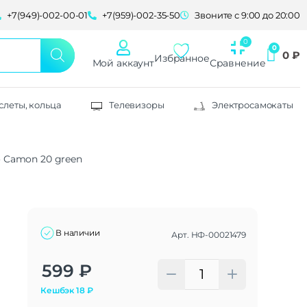
+7(949)-002-00-01
+7(959)-002-35-50
Звоните с 9:00 до 20:00
0
₽
Избранное
Мой аккаунт
Сравнение
слеты, кольца
Телевизоры
Электросамокаты
o Camon 20 green
В наличии
Арт.
НФ-00021479
Alternative:
599
₽
Кешбэк
18
₽