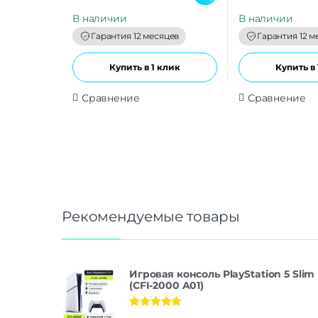
u
u
t
t
В наличии
В наличии
o
o
f
f
Гарантия 12 месяцев
Гарантия 12 м
5
5
Купить в 1 клик
Купить в 
Сравнение
Сравнение
Рекомендуемые товары
Игровая консоль PlayStation 5 Slim
(CFI-2000 A01)
Оценка
5.00