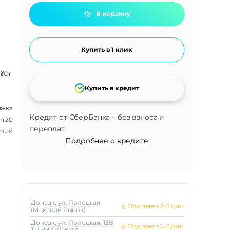
В корзину
Купить в 1 клик
ifOn
Купить в кредит
ижка
Кредит от СберБанка – без взноса и
n 20
переплат
ёный
Подробнее о кредите
Донецк, ул. Полоцкая
⧖
Под заказ 2-3 дня
(Майский Рынок)
Донецк, ул. Полоцкая, 13В,
⧖
Под заказ 2-3 дня
ТЦ «МАЙСКИЙ»