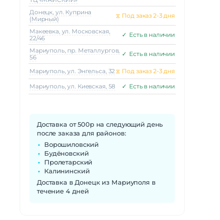
Донецк, ул. Куприна
⧖
Под заказ 2-3 дня
(Мирный)
Макеeвка, ул. Московская,
✓
Есть в наличии
22/46
Мариуполь, пр. Металлургов,
✓
Есть в наличии
56
Мариуполь, ул. Энгельса, 32
⧖
Под заказ 2-3 дня
Мариуполь, ул. Киевская, 58
✓
Есть в наличии
Доставка от 500р на следующий день
после заказа для районов:
Ворошиловский
Будёновский
Пролетарский
Калининский
Доставка в Донецк из Мариуполя в
течение 4 дней