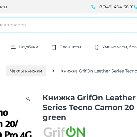
кты
+7(949)-404-68-91
Ноутбуки
Планшеты
Умные часы, бра
Чехлы книжки
Книжка GrifOn Leather Series Tecn
Книжка GrifOn Leather
🔍
Series Tecno Camon 20
green