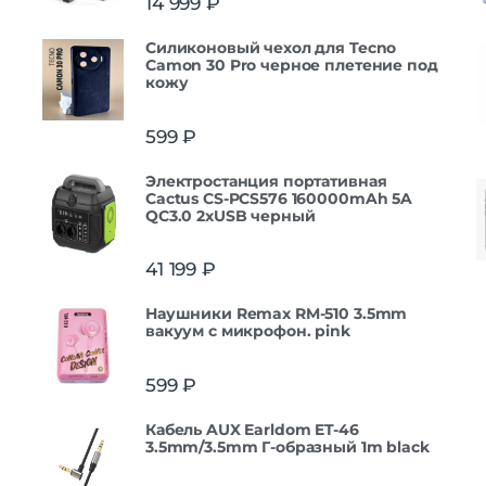
14 999
₽
Силиконовый чехол для Tecno
Camon 30 Pro черное плетение под
кожу
599
₽
Электростанция портативная
Cactus CS-PCS576 160000mAh 5A
QC3.0 2xUSB черный
41 199
₽
Наушники Remax RM-510 3.5mm
вакуум с микрофон. pink
599
₽
Кабель AUX Earldom ET-46
3.5mm/3.5mm Г-образный 1m black