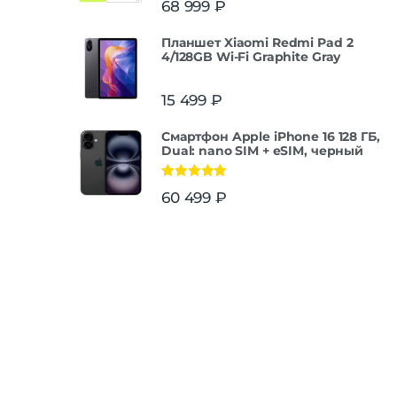
68 999
₽
из 5
Планшет Xiaomi Redmi Pad 2
4/128GB Wi-Fi Graphite Gray
15 499
₽
Смартфон Apple iPhone 16 128 ГБ,
Dual: nano SIM + eSIM, черный
Оценка
5.00
60 499
₽
из 5