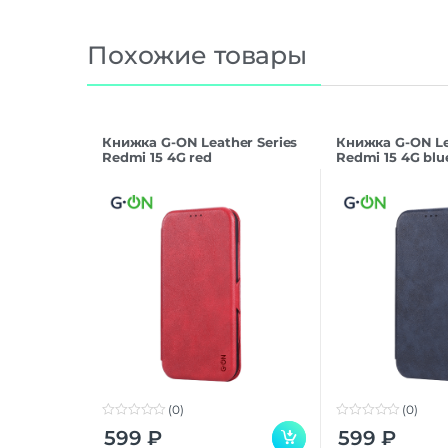
Похожие товары
Книжка G-ON Leather Series
Книжка G-ON Le
Redmi 15 4G red
Redmi 15 4G blu
(0)
(0)
0
0
599
₽
599
₽
o
o