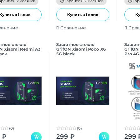
арантия 12 месяцев
Гарантия 12 месяцев
Гар
5
5
Купить в 1 клик
Купить в 1 клик
Ку
авнение
Сравнение
Срав
тнoe cтекло
Защитнoe cтекло
Защитн
ON Xiaomi Redmi A3
GrifON Xiaomi Poco X6
GrifON
lack
5G black
Pro 4G
(0)
(0)
0
0
9
₽
299
₽
299
o
o