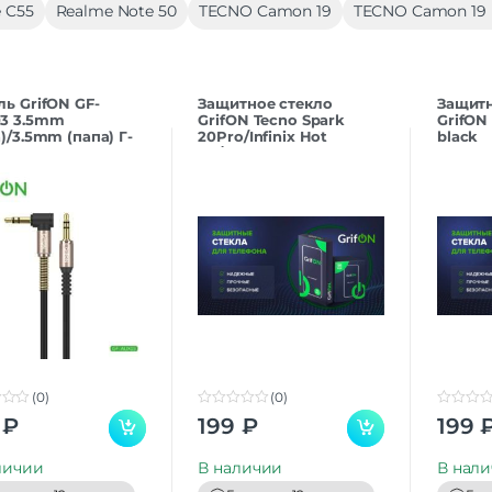
 C55
Realme Note 50
TECNO Camon 19
TECNO Camon 19 
ль GrifON GF-
Защитнoe cтекло
Защитн
3 3.5mm
GrifON Tecno Spark
GrifON
)/3.5mm (папа) Г-
20Pro/Infinix Hot
black
зный с пружиной
40/Hot 40Pro black
k
(0)
(0)
0
0
₽
199
₽
199
o
o
u
u
t
t
личии
В наличии
В нал
o
o
f
f