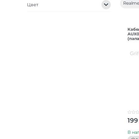
Realme
Цвет
Кабе
AUX0
(папа
обра
blac
0
199
o
u
t
В на
o
f