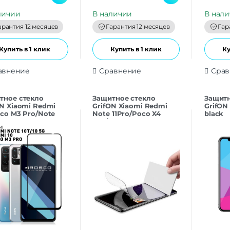
u
u
t
t
личии
В наличии
В нал
o
o
f
f
арантия 12 месяцев
Гарантия 12 месяцев
Гар
5
5
Купить в 1 клик
Купить в 1 клик
Ку
авнение
Сравнение
Срав
тнoe cтекло
Защитнoe cтекло
Защитн
ON Xiaomi Redmi
GrifON Xiaomi Redmi
GrifON 
oco M3 Pro/Note
Note 11Pro/Poco X4
black
lack
Pro/Sams A73 black