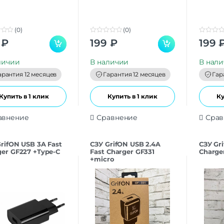
(0)
(0)
0
0
₽
199
₽
199
o
o
u
u
t
t
личии
В наличии
В нал
o
o
f
f
арантия 12 месяцев
Гарантия 12 месяцев
Гар
5
5
Купить в 1 клик
Купить в 1 клик
Ку
авнение
Сравнение
Срав
rifON USB 3A Fast
СЗУ GrifON USB 2.4A
СЗУ Gr
ger GF227 +Type-C
Fast Charger GF331
Charge
+micro