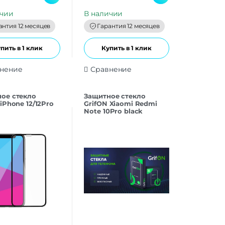
u
t
ичии
В наличии
o
f
антия 12 месяцев
Гарантия 12 месяцев
5
пить в 1 клик
Купить в 1 клик
нение
Сравнение
oe cтекло
Защитнoe cтекло
iPhone 12/12Pro
GrifON Xiaomi Redmi
Note 10Pro black