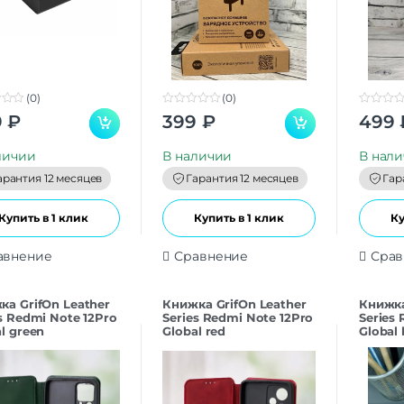
(0)
(0)
0
0
9
₽
399
₽
499
o
o
u
u
t
t
личии
В наличии
В нал
o
o
f
f
арантия 12 месяцев
Гарантия 12 месяцев
Гар
5
5
Купить в 1 клик
Купить в 1 клик
Ку
авнение
Сравнение
Срав
ка GrifOn Leather
Книжка GrifOn Leather
Книжка
s Redmi Note 12Pro
Series Redmi Note 12Pro
Series
l green
Global red
Global 