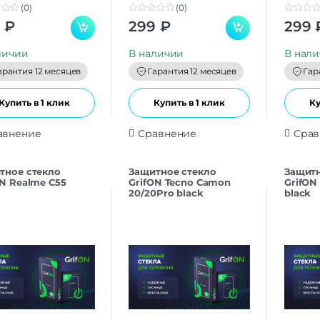
(0)
(0)
0
0
9
₽
299
₽
299
o
o
u
u
t
t
личии
В наличии
В нал
o
o
f
f
арантия 12 месяцев
Гарантия 12 месяцев
Гар
5
5
Купить в 1 клик
Купить в 1 клик
Ку
авнение
Сравнение
Срав
тнoe cтекло
Защитнoe cтекло
Защитн
ON Realme С55
GrifON Tecno Camon
GrifON
k
20/20Pro black
black