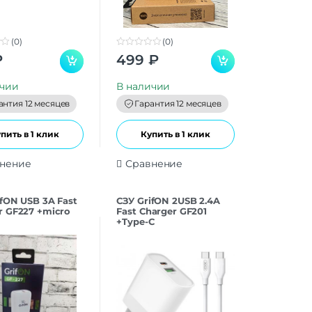
(0)
(0)
0
₽
499
₽
o
u
t
ичии
В наличии
o
f
антия 12 месяцев
Гарантия 12 месяцев
5
пить в 1 клик
Купить в 1 клик
нение
Сравнение
ifON USB 3A Fast
СЗУ GrifON 2USB 2.4A
r GF227 +micro
Fast Charger GF201
+Type-C