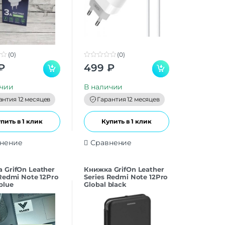
(0)
(0)
0
₽
499
₽
o
u
t
ичии
В наличии
o
f
антия 12 месяцев
Гарантия 12 месяцев
5
пить в 1 клик
Купить в 1 клик
нение
Сравнение
 GrifOn Leather
Книжка GrifOn Leather
 Redmi Note 12Pro
Series Redmi Note 12Pro
blue
Global black