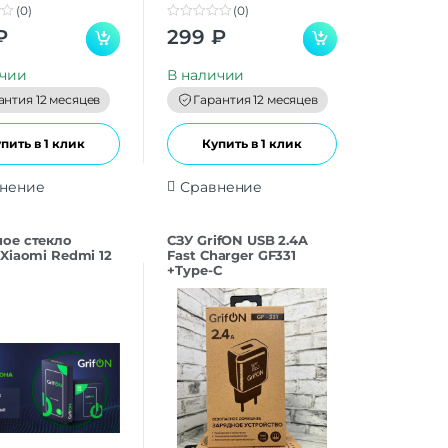
(0)
(0)
0
₽
299
₽
o
u
t
ичии
В наличии
o
f
антия 12 месяцев
Гарантия 12 месяцев
5
пить в 1 клик
Купить в 1 клик
нение
Сравнение
oe cтекло
СЗУ GrifON USB 2.4A
 Xiaomi Redmi 12
Fast Charger GF331
+Type-C