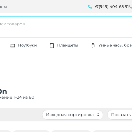
кты
+7(949)-404-68-91
Ноутбуки
Планшеты
Умные часы, бра
On
ение 1–24 из 80