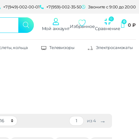
+7(949)-002-00-01
+7(959)-002-35-50
Звоните с 9:00 до 20:00
0
₽
Избранное
Мой аккаунт
Сравнение
слеты, кольца
Телевизоры
Электросамокаты
→
из 4