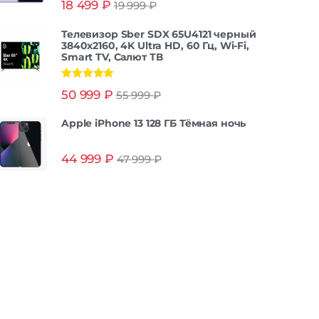
18 499
₽
19 999
₽
из 5
Телевизор Sber SDX 65U4121 черный
3840x2160, 4K Ultra HD, 60 Гц, Wi-Fi,
Smart TV, Салют ТВ
Оценка
5.00
50 999
₽
55 999
₽
из 5
Apple iPhone 13 128 ГБ Тёмная ночь
44 999
₽
47 999
₽