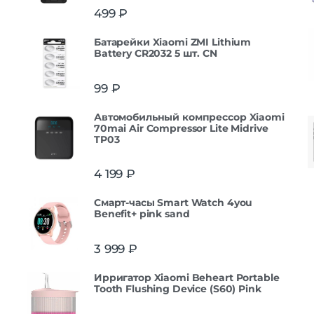
499
₽
Батарейки Xiaomi ZMI Lithium
Battery CR2032 5 шт. CN
99
₽
Автомобильный компрессор Xiaomi
70mai Air Compressor Lite Midrive
TP03
4 199
₽
Смарт-часы Smart Watch 4you
Benefit+ pink sand
3 999
₽
Ирригатор Xiaomi Beheart Portable
Tooth Flushing Device (S60) Pink