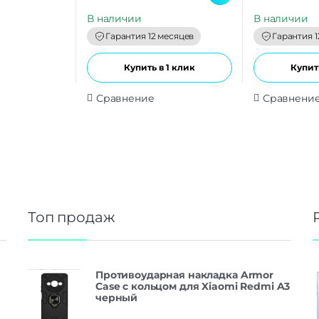
u
u
t
t
В наличии
В наличии
o
o
f
f
Гарантия 12 месяцев
Гарантия 1
5
5
Купить в 1 клик
Купить
Сравнение
Сравнени
Топ продаж
Противоударная накладка Armor
Case с кольцом для Xiaomi Redmi A3
черный