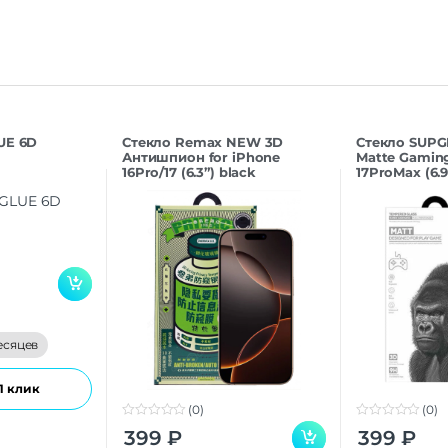
UE 6D
Стекло Remax NEW 3D
Стекло SUPG
Антишпион for iPhone
Matte Gaming
16Pro/17 (6.3”) black
17ProMax (6.9
есяцев
1 клик
(0)
(0)
0
0
399
₽
399
₽
o
o