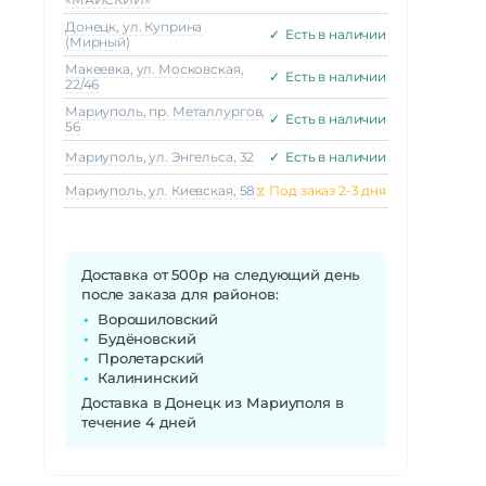
Донецк, ул. Куприна
✓
Есть в наличии
(Мирный)
Макеeвка, ул. Московская,
✓
Есть в наличии
22/46
Мариуполь, пр. Металлургов,
✓
Есть в наличии
56
Мариуполь, ул. Энгельса, 32
✓
Есть в наличии
Мариуполь, ул. Киевская, 58
⧖
Под заказ 2-3 дня
Доставка от 500р на следующий день
после заказа для районов:
Ворошиловский
Будёновский
Пролетарский
Калининский
Доставка в Донецк из Мариуполя в
течение 4 дней