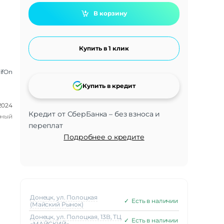
В корзину
Купить в 1 клик
ifOn
Купить в кредит
 2024
Кредит от СберБанка – без взноса и
рный
переплат
Подробнее о кредите
Донецк, ул. Полоцкая
✓
Есть в наличии
(Майский Рынок)
Донецк, ул. Полоцкая, 13В, ТЦ
✓
Есть в наличии
«МАЙСКИЙ»