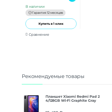
u
t
В наличии
o
f
Гарантия 12 месяцев
5
Купить в 1 клик
Сравнение
Рекомендуемые товары
Планшет Xiaomi Redmi Pad 2
4/128GB Wi-Fi Graphite Gray