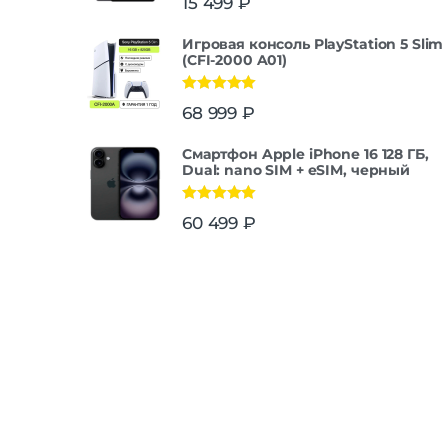
15 499
₽
Игровая консоль PlayStation 5 Slim
(CFI-2000 A01)
Оценка
5.00
68 999
₽
из 5
Смартфон Apple iPhone 16 128 ГБ,
Dual: nano SIM + eSIM, черный
Оценка
5.00
60 499
₽
из 5