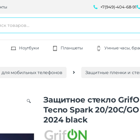
кты
+7(949)-404-68-91
Ноутбуки
Планшеты
Умные часы, бра
 для мобильных телефонов
Защитные пленки и сте
Защитнoe cтекло Grif
🔍
Tecno Spark 20/20C/GO
2024 black