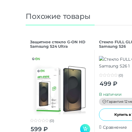
Похожие товары
Защитное стекло G-ON HD
Стекло FULL GL
Samsung S24 Ultra
Samsung S26
(0)
0
499
₽
o
u
t
В наличии
o
f
Гарантия 12 м
5
Купить в 
(0)
0
Сравнение
599
₽
o