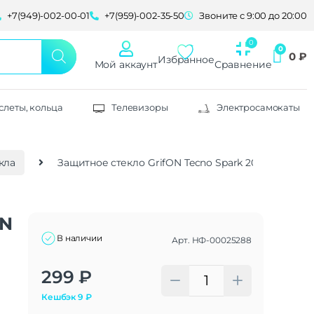
+7(949)-002-00-01
+7(959)-002-35-50
Звоните с 9:00 до 20:00
0
₽
Избранное
Мой аккаунт
Сравнение
слеты, кольца
Телевизоры
Электросамокаты
кла
Защитнoe cтекло GrifON Tecno Spark 20/20C/GO 20
ON
В наличии
Арт.
НФ-00025288
Alternative:
299
₽
Кешбэк
9
₽