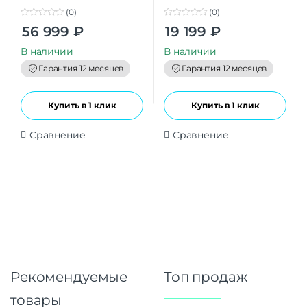
(0)
(0)
0
0
56 999
₽
19 199
₽
o
o
u
u
t
t
В наличии
В наличии
o
o
f
f
Гарантия 12 месяцев
Гарантия 12 месяцев
5
5
Купить в 1 клик
Купить в 1 клик
Сравнение
Сравнение
Рекомендуемые
Топ продаж
товары