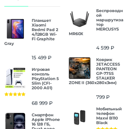
Беспроводн
ой
маршрутиза
Планшет
тор
Xiaomi
MERCUSYS
Redmi Pad 2
MR60X
4/128GB Wi-
Fi Graphite
Gray
4 599
₽
15 499
₽
Коврик
JETACCESS
PANTEON
Игровая
GP-77SS
консоль
STALKER
PlayStation 5
ZONE II (360x280x3мм)
Slim (CFI-
2000 A01)
799
₽
Оценка
5.00
68 999
₽
из 5
Мобильный
телефон
Смартфон
Maxvi B110
Apple iPhone
Black
16 128 ГБ,
Dual: nano