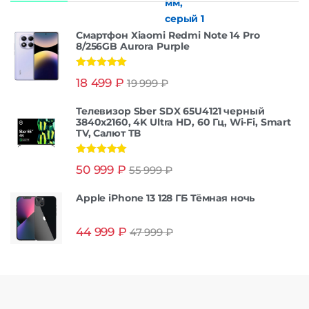
Смартфон Xiaomi Redmi Note 14 Pro
8/256GB Aurora Purple
Оценка
5.00
18 499
₽
19 999
₽
из 5
Телевизор Sber SDX 65U4121 черный
3840x2160, 4K Ultra HD, 60 Гц, Wi-Fi, Smart
TV, Салют ТВ
Оценка
5.00
50 999
₽
55 999
₽
из 5
Apple iPhone 13 128 ГБ Тёмная ночь
44 999
₽
47 999
₽