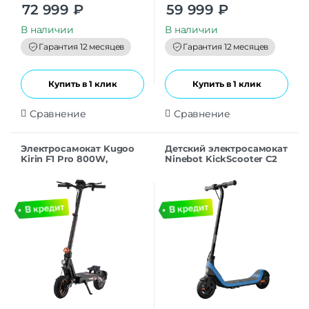
0
0
72 999
₽
59 999
₽
o
o
u
u
t
t
В наличии
В наличии
o
o
f
f
Гарантия 12 месяцев
Гарантия 12 месяцев
5
5
Купить в 1 клик
Купить в 1 клик
Сравнение
Сравнение
Электросамокат Kugoo
Детский электросамокат
Kirin F1 Pro 800W,
Ninebot KickScooter C2
48V/18AH
Lite