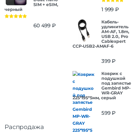
SIM + eSIM,
Оценка
5.00
1 999
₽
черный
из 5
Кабель-
Оценка
5.00
60 499
₽
удлинитель
из 5
AM-AF, 1.8m,
USB 2.0, Pro
Cablexpert
CCP-USB2-AMAF-6
399
₽
Коврик с
подушкой
под запястье
Gembird MP-
WR-GRAY
225*195*5мм, серый
599
₽
Распродажа