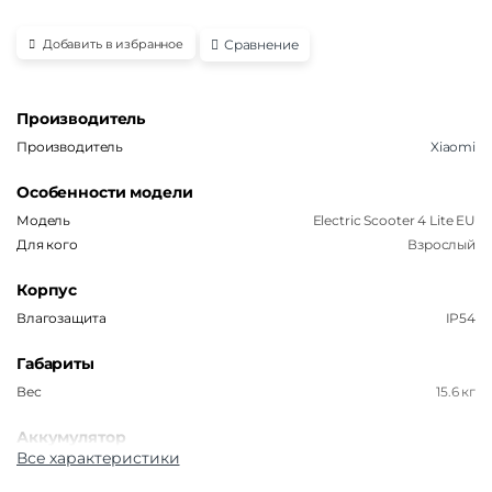
Сравнение
Добавить в избранное
Производитель
Производитель
Xiaomi
Особенности модели
Модель
Electric Scooter 4 Lite EU
Для кого
Взрослый
Корпус
Влагозащита
IP54
Габариты
Вес
15.6 кг
Аккумулятор
Все характеристики
Емкость аккумулятора
5200 мАч
Время заряда
4.5 часа