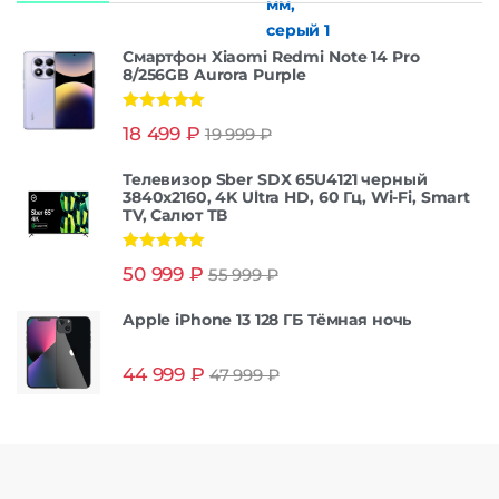
Смартфон Xiaomi Redmi Note 14 Pro
8/256GB Aurora Purple
Оценка
5.00
18 499
₽
19 999
₽
из 5
Телевизор Sber SDX 65U4121 черный
3840x2160, 4K Ultra HD, 60 Гц, Wi-Fi, Smart
TV, Салют ТВ
Оценка
5.00
50 999
₽
55 999
₽
из 5
Apple iPhone 13 128 ГБ Тёмная ночь
44 999
₽
47 999
₽