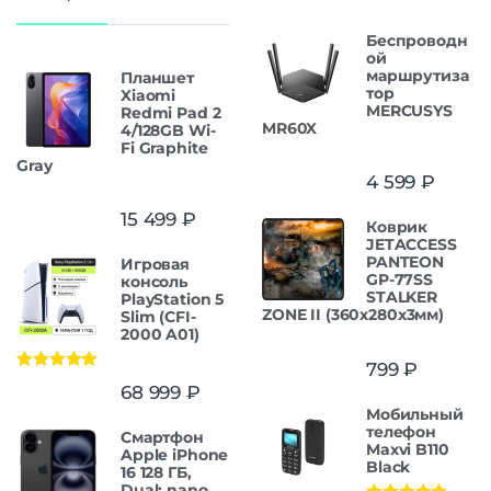
Беспроводн
ой
маршрутиза
Планшет
тор
Xiaomi
MERCUSYS
Redmi Pad 2
MR60X
4/128GB Wi-
Fi Graphite
Gray
4 599
₽
15 499
₽
Коврик
JETACCESS
PANTEON
Игровая
GP-77SS
консоль
STALKER
PlayStation 5
ZONE II (360x280x3мм)
Slim (CFI-
2000 A01)
799
₽
Оценка
5.00
68 999
₽
из 5
Мобильный
телефон
Смартфон
Maxvi B110
Apple iPhone
Black
16 128 ГБ,
Dual: nano