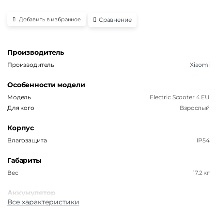
Сравнение
Добавить в избранное
Производитель
Производитель
Xiaomi
Особенности модели
Модель
Electric Scooter 4 EU
Для кого
Взрослый
Корпус
Влагозащита
IP54
Габариты
Вес
17.2 кг
Аккумулятор
Все характеристики
Емкость аккумулятора
7650 мАч
Время заряда
5 часов