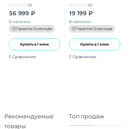
(0)
(0)
0
0
56 999
₽
19 199
₽
o
o
u
u
t
t
В наличии
В наличии
o
o
f
f
Гарантия 12 месяцев
Гарантия 12 месяцев
5
5
Купить в 1 клик
Купить в 1 клик
Сравнение
Сравнение
Рекомендуемые
Топ продаж
товары