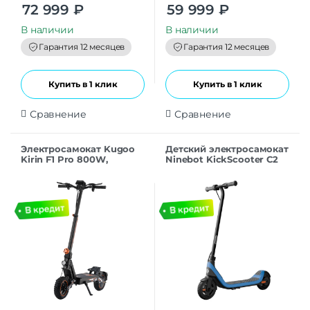
0
0
72 999
₽
59 999
₽
o
o
u
u
t
t
В наличии
В наличии
o
o
f
f
Гарантия 12 месяцев
Гарантия 12 месяцев
5
5
Купить в 1 клик
Купить в 1 клик
Сравнение
Сравнение
Электросамокат Kugoo
Детский электросамокат
Kirin F1 Pro 800W,
Ninebot KickScooter C2
48V/18AH
Lite