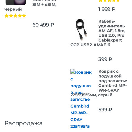
SIM + eSIM,
Оценка
5.00
1 999
₽
черный
из 5
Кабель-
Оценка
5.00
60 499
₽
удлинитель
из 5
AM-AF, 1.8m,
USB 2.0, Pro
Cablexpert
CCP-USB2-AMAF-6
399
₽
Коврик с
подушкой
под запястье
Gembird MP-
WR-GRAY
225*195*5мм, серый
599
₽
Распродажа