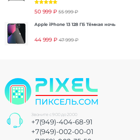
Оценка
5.00
50 999
₽
55 999
₽
из 5
Apple iPhone 13 128 ГБ Тёмная ночь
44 999
₽
47 999
₽
Звоните с 9:00 до 20:00
+7(949)-404-68-91
+7(949)-002-00-01