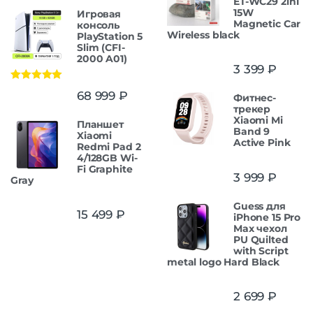
ET-WC29 2in1
15W
Игровая
Magnetic Car
консоль
Wireless black
PlayStation 5
Slim (CFI-
2000 A01)
3 399
₽
Оценка
5.00
68 999
₽
Фитнес-
из 5
трекер
Xiaomi Mi
Планшет
Band 9
Xiaomi
Active Pink
Redmi Pad 2
4/128GB Wi-
Fi Graphite
3 999
₽
Gray
Guess для
15 499
₽
iPhone 15 Pro
Max чехол
PU Quilted
with Script
metal logo Hard Black
2 699
₽