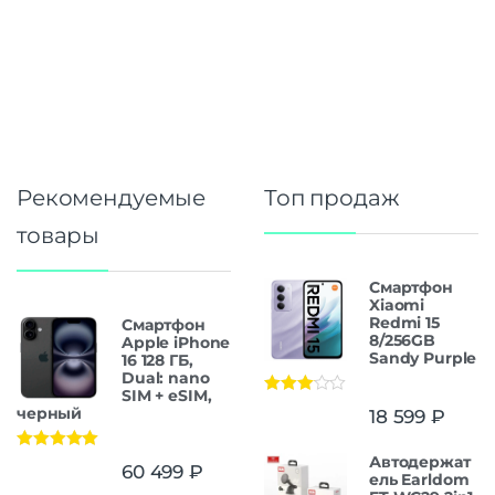
Рекомендуемые
Топ продаж
товары
Смартфон
Xiaomi
Redmi 15
Смартфон
8/256GB
Apple iPhone
Sandy Purple
16 128 ГБ,
Dual: nano
SIM + eSIM,
Оценка
черный
18 599
₽
3.00
из
5
Автодержат
Оценка
5.00
60 499
₽
из 5
ель Earldom