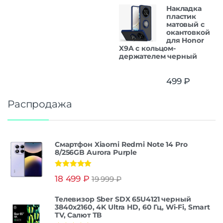
Накладка
пластик
матовый с
окантовкой
для Honor
X9A с кольцом-
держателем черный
499
₽
Распродажа
Смартфон Xiaomi Redmi Note 14 Pro
8/256GB Aurora Purple
Оценка
5.00
18 499
₽
19 999
₽
из 5
Телевизор Sber SDX 65U4121 черный
3840x2160, 4K Ultra HD, 60 Гц, Wi-Fi, Smart
TV, Салют ТВ