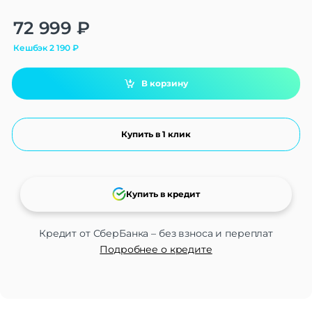
Alternative:
72 999
₽
Кешбэк
2 190
₽
В корзину
Купить в 1 клик
Купить в кредит
Кредит от СберБанка – без взноса и переплат
Подробнее о кредите