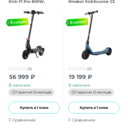
Kirin F1 Pro 800W,
Ninebot KickScooter C2
48V/18AH
Lite
(0)
(0)
0
0
56 999
₽
19 199
₽
o
o
u
u
t
t
В наличии
В наличии
o
o
f
f
Гарантия 12 месяцев
Гарантия 12 месяцев
5
5
Купить в 1 клик
Купить в 1 клик
Сравнение
Сравнение