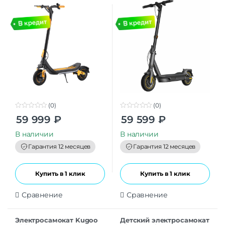
(0)
(0)
0
0
59 999
₽
59 599
₽
o
o
u
u
t
t
В наличии
В наличии
o
o
f
f
Гарантия 12 месяцев
Гарантия 12 месяцев
5
5
Купить в 1 клик
Купить в 1 клик
Сравнение
Сравнение
Электросамокат Kugoo
Детский электросамокат