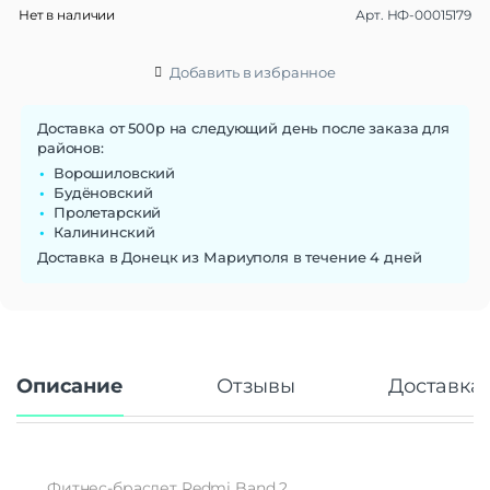
Нет в наличии
Арт.
НФ-00015179
Материал браслета/
Пластик
ремешка
Ширина ремешка
20 мм
Добавить в избранное
Сменные ремешки
Да
Тип застежки
Пряжка
Доставка от 500р на следующий день после заказа для
районов:
Габариты
Ворошиловский
Вес
14.9 г
Будёновский
Пролетарский
Размеры (ШxВxТ)
42.8×25.4×10.7 мм
Калининский
Операционная система
Доставка в Донецк из Мариуполя в течение 4 дней
Операционная система
RTOS
Функции памяти
Объем памяти
128 Мб
Описание
Отзывы
Доставка 
Дисплей
Дисплей
TFT
Диагональ экрана
1.47"
Разрешение
320×172
Фитнес-браслет Redmi Band 2