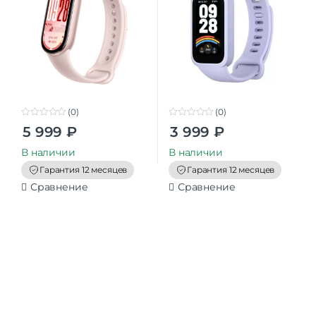
(0)
(0)
0
0
5 999
₽
3 999
₽
o
o
u
u
t
t
В наличии
В наличии
o
o
f
f
Гарантия 12 месяцев
Гарантия 12 месяцев
5
5
Сравнение
Сравнение