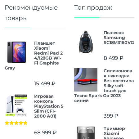
Рекомендуемые
Топ продаж
товары
Пылесос
Samsung
SC18M3160VG
Планшет
Xiaomi
Redmi Pad 2
8 499
₽
4/128GB Wi-
Fi Graphite
Gray
Силиконова
я накладка
без логотипа
15 499
₽
Silky soft-
touch для
Tecno Spark Go 2023
Игровая
синий
консоль
PlayStation 5
Slim (CFI-
399
₽
2000 A01)
Триммер
Оценка
5.00
68 999
₽
Xiaomi
из 5
Showsee