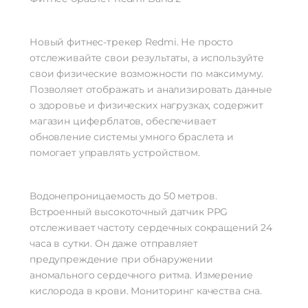
Защитное стекло
Gorilla Glass
Активный экран
Да
Яркость
450 кд/м²
Новый фитнес-трекер Redmi. Не просто
отслеживайте свои результаты, а используйте
Стандарт связи/интернет
свои физические возможности по максимуму.
Телефонные звонки
Да
Позволяет отображать и анализировать данные
о здоровье и физических нагрузках, содержит
Процессор
магазин циферблатов, обеспечивает
Процессор
Realtek 8762C
обновление системы умного браслета и
Частота процессора
1.1 ГГц
помогает управлять устройством.
Аккумулятор
Аккумулятор
Li-Ion
Водонепроницаемость до 50 метров.
Емкость аккумулятора
260 мАч
Встроенный высокоточный датчик PPG
Время заряда
До 2 ч
отслеживает частоту сердечных сокращений 24
Время работы
До 14 дней
часа в сутки. Он даже отправляет
предупреждение при обнаружении
Отслеживание
аномального сердечного ритма. Измерение
Дыхательные упражнения
Да
кислорода в крови. Мониторинг качества сна.
Физическая активность
Да