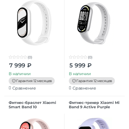
Дополнительно
Оперативная Память
128 Мб
(0)
(0)
0
0
7 999
₽
5 999
₽
o
o
u
u
t
t
В наличии
В наличии
o
o
f
f
Гарантия 12 месяцев
Гарантия 12 месяцев
5
5
Сравнение
Сравнение
Фитнес-браслет Xiaomi
Фитнес-трекер Xiaomi Mi
Smart Band 10
Band 9 Active Purple
(BHR9999GL), розовый