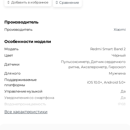
Сравнение
Добавить в избранное
Производитель
Производитель
Xiaomi
Особенности модели
Модель
Redmi Smart Band 2
Цвет
Чёрный
Пульсоксиметр, Датчик сердечного
Датчики
ритма, Акселерометр, Гироскоп
Для кого
Мужчина
Поддерживаемые
iOS 10.0+, Android 5.0+
платформы
Управление музыкой
Да
Уведомления со смартфона
Да
Водонепроницаемость
IP68
Все характеристики
Корпус
Форма корпуса часов
Прямоугольная
Материал корпуса
Пластик