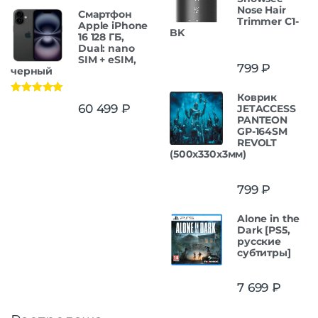
Nose Hair
Смартфон
Trimmer C1-
Apple iPhone
BK
16 128 ГБ,
Dual: nano
SIM + eSIM,
799
₽
черный
Коврик
Оценка
5.00
60 499
₽
JETACCESS
из 5
PANTEON
GP-164SM
REVOLT
(500x330x3мм)
799
₽
Alone in the
Dark [PS5,
русские
субтитры]
7 699
₽