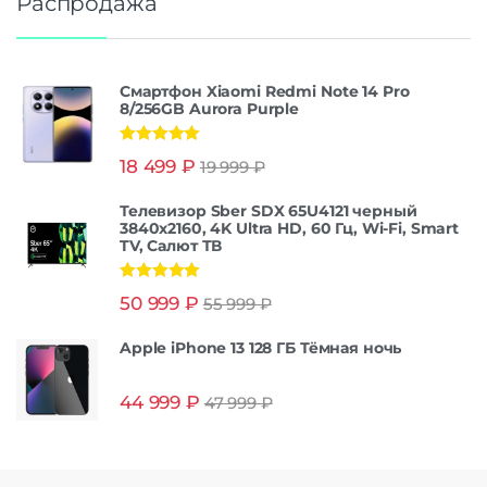
Распродажа
Смартфон Xiaomi Redmi Note 14 Pro
8/256GB Aurora Purple
Оценка
5.00
18 499
₽
19 999
₽
из 5
Телевизор Sber SDX 65U4121 черный
3840x2160, 4K Ultra HD, 60 Гц, Wi-Fi, Smart
TV, Салют ТВ
Оценка
5.00
50 999
₽
55 999
₽
из 5
Apple iPhone 13 128 ГБ Тёмная ночь
44 999
₽
47 999
₽