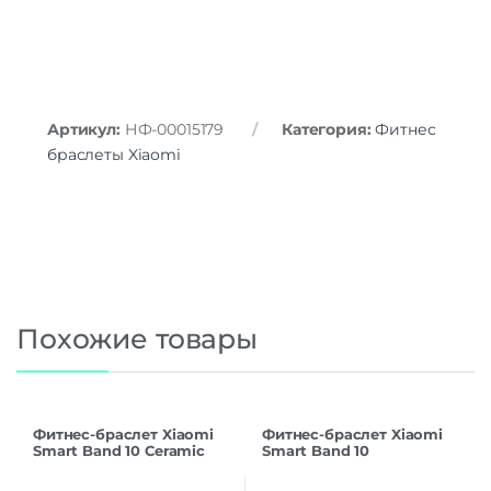
Мониторинг сна
Да
Уровень стресса
Да
Женское здоровье
Да
Датчики
Артикул:
НФ-00015179
Категория:
Фитнес
Акселерометр
Да
браслеты Xiaomi
Гироскоп
Да
Пульсоксиметр
Да
Беспроводные технологии
Беспроводные технологии
Bluetooth | Wi-Fi
Версия Bluetooth
5.0
NFC
нет
Похожие товары
Питание
Функции зарядки
быстрая зарядка
Навигация
Фитнес-браслет Xiaomi
Фитнес-браслет Xiaomi
Навигация
GPS | ГЛОНАСС
Smart Band 10 Ceramic
Smart Band 10
Edition, белый
(BHR07PSGL),
серебристый