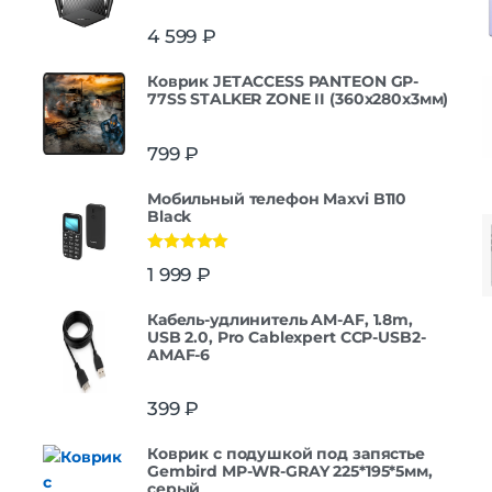
4 599
₽
Коврик JETACCESS PANTEON GP-
77SS STALKER ZONE II (360x280x3мм)
799
₽
Мобильный телефон Maxvi B110
Black
Оценка
5.00
1 999
₽
из 5
Кабель-удлинитель AM-AF, 1.8m,
USB 2.0, Pro Cablexpert CCP-USB2-
AMAF-6
399
₽
Коврик с подушкой под запястье
Gembird MP-WR-GRAY 225*195*5мм,
серый