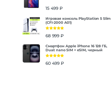
15 499
₽
Игровая консоль PlayStation 5 Slim
(CFI-2000 A01)
Оценка
5.00
68 999
₽
из 5
Смартфон Apple iPhone 16 128 ГБ,
Dual: nano SIM + eSIM, черный
Оценка
5.00
60 499
₽
из 5