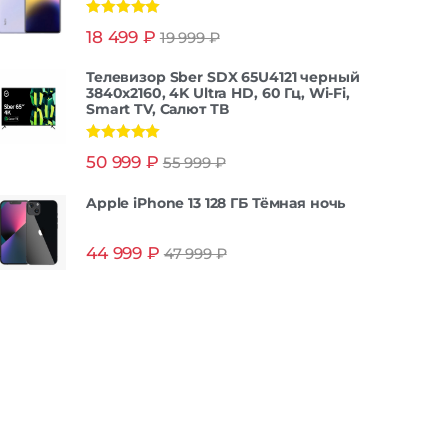
Оценка
5.00
18 499
₽
19 999
₽
из 5
Телевизор Sber SDX 65U4121 черный
3840x2160, 4K Ultra HD, 60 Гц, Wi-Fi,
Smart TV, Салют ТВ
Оценка
5.00
50 999
₽
55 999
₽
из 5
Apple iPhone 13 128 ГБ Тёмная ночь
44 999
₽
47 999
₽