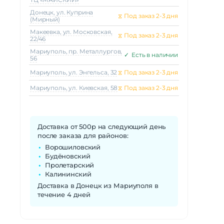
Донецк, ул. Куприна
⧖
Под заказ 2-3 дня
(Мирный)
Макеeвка, ул. Московская,
⧖
Под заказ 2-3 дня
22/46
Мариуполь, пр. Металлургов,
✓
Есть в наличии
56
Мариуполь, ул. Энгельса, 32
⧖
Под заказ 2-3 дня
Мариуполь, ул. Киевская, 58
⧖
Под заказ 2-3 дня
Доставка от 500р на следующий день
после заказа для районов:
Ворошиловский
Будёновский
Пролетарский
Калининский
Доставка в Донецк из Мариуполя в
течение 4 дней