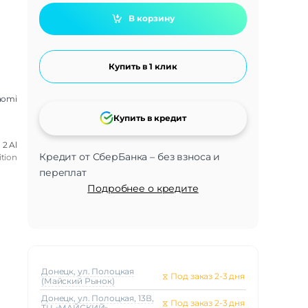
В корзину
Купить в 1 клик
aomi
Купить в кредит
2 Al
Кредит от СберБанка – без взноса и
tion
переплат
Подробнее о кредите
Донецк, ул. Полоцкая
⧖
Под заказ 2-3 дня
(Майский Рынок)
Донецк, ул. Полоцкая, 13В,
⧖
Под заказ 2-3 дня
ТЦ «МАЙСКИЙ»