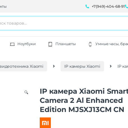
кты
+7(949)-404-68-91
Ноутбуки
Планшеты
Умные часы, бра
видеотехника Xiaomi
IP камеры Xiaomi
IP к
IP камера Xiaomi Smar
🔍
Camera 2 Al Enhanced
Edition MJSXJ13CM CN