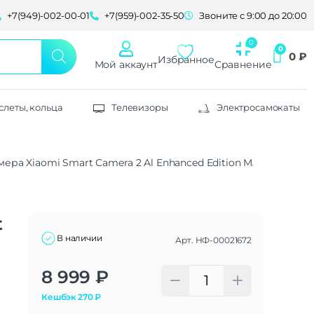
+7(949)-002-00-01
+7(959)-002-35-50
Звоните с 9:00 до 20:00
0
₽
Избранное
Мой аккаунт
Сравнение
слеты, кольца
Телевизоры
Электросамокаты
амера Xiaomi Smart Camera 2 Al Enhanced Edition MJSXJ13CM C
t
В наличии
Арт.
НФ-00021672
Alternative:
8 999
₽
Кешбэк
270
₽