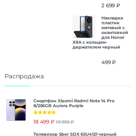
2 699
₽
Накладка
пластик
матовый с
окантовкой
для Honor
X9A с кольцом-
держателем черный
499
₽
Распродажа
Смартфон Xiaomi Redmi Note 14 Pro
8/256GB Aurora Purple
Оценка
5.00
18 499
₽
19 999
₽
из 5
Телевизор Sber SDX 65U4121 черный