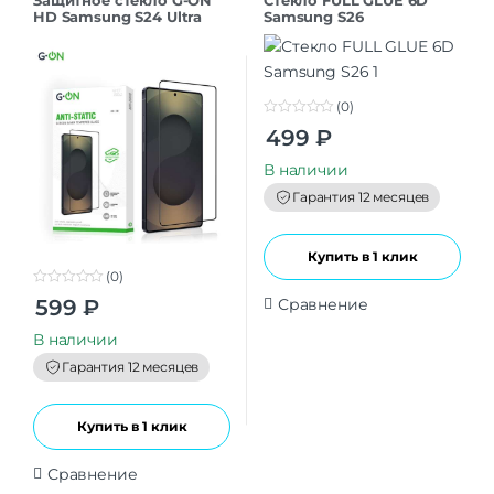
Защитное стекло G-ON
Стекло FULL GLUE 6D
HD Samsung S24 Ultra
Samsung S26
(0)
0
499
₽
o
u
t
В наличии
o
f
Гарантия 12 месяцев
5
Купить в 1 клик
(0)
0
Сравнение
599
₽
o
u
t
В наличии
o
f
Гарантия 12 месяцев
5
Купить в 1 клик
Сравнение