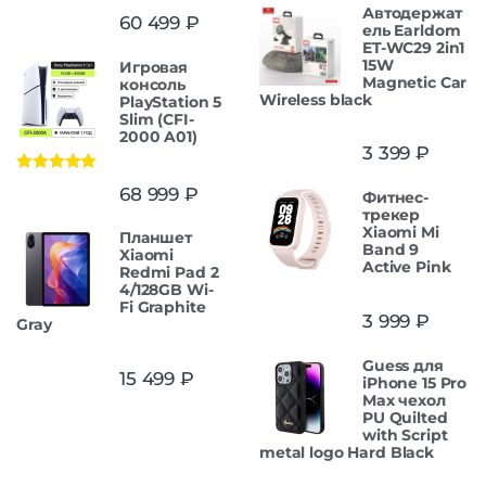
Автодержат
Оценка
5.00
60 499
₽
из 5
ель Earldom
ET-WC29 2in1
15W
Игровая
Magnetic Car
консоль
Wireless black
PlayStation 5
Slim (CFI-
2000 A01)
3 399
₽
Оценка
5.00
68 999
₽
Фитнес-
из 5
трекер
Xiaomi Mi
Планшет
Band 9
Xiaomi
Active Pink
Redmi Pad 2
4/128GB Wi-
Fi Graphite
3 999
₽
Gray
Guess для
15 499
₽
iPhone 15 Pro
Max чехол
PU Quilted
with Script
metal logo Hard Black