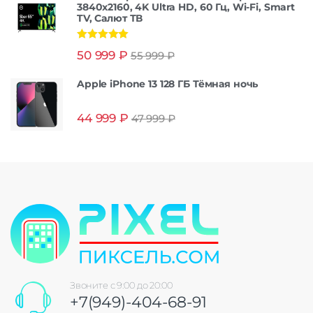
3840x2160, 4K Ultra HD, 60 Гц, Wi-Fi, Smart
TV, Салют ТВ
Оценка
5.00
50 999
₽
55 999
₽
из 5
Apple iPhone 13 128 ГБ Тёмная ночь
44 999
₽
47 999
₽
Звоните с 9:00 до 20:00
+7(949)-404-68-91