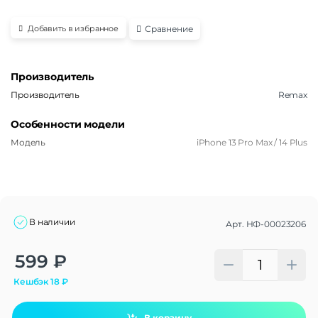
Сравнение
Добавить в избранное
Производитель
Производитель
Remax
Особенности модели
Модель
iPhone 13 Pro Max / 14 Plus
В наличии
Арт.
НФ-00023206
Alternative:
599
₽
Кешбэк
18
₽
В корзину