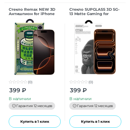
Стекло Remax NEW 3D
Стекло SUPGLASS 3D SG-
Антишпион for iPhone
13 Matte Gaming for
16Pro/17 (6.3”) black
iPhone 17ProMax (6.9)
(0)
(0)
0
0
399
₽
399
₽
o
o
u
u
t
t
В наличии
В наличии
o
o
f
f
Гарантия 12 месяцев
Гарантия 12 месяцев
5
5
Купить в 1 клик
Купить в 1 клик