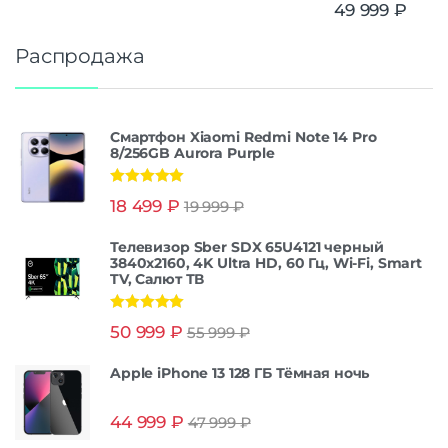
49 999
₽
Распродажа
Смартфон Xiaomi Redmi Note 14 Pro
8/256GB Aurora Purple
Оценка
5.00
18 499
₽
19 999
₽
из 5
Телевизор Sber SDX 65U4121 черный
3840x2160, 4K Ultra HD, 60 Гц, Wi-Fi, Smart
TV, Салют ТВ
Оценка
5.00
50 999
₽
55 999
₽
из 5
Apple iPhone 13 128 ГБ Тёмная ночь
44 999
₽
47 999
₽