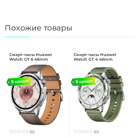
Похожие товары
Смарт-часы Huawei
Смарт-часы Huawei
Watch GT 6 46mm
Watch GT 4 46mm
Grey(55020FWE)
PHOINIX-B19W Green
(0)
(0)
0
0