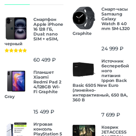
Смарт-часы
Samsung
Galaxy
Смартфон
Watch 8 40
Apple iPhone
mm SM-L320
16 128 ГБ,
Graphite
Dual: nano
SIM + eSIM,
черный
24 999
₽
Оценка
5.00
60 499
₽
Источник
из 5
бесперебой
ного
Планшет
питания
Xiaomi
Ippon Back
Redmi Pad 2
Basic 650S New Euro
4/128GB Wi-
(линейно-
Fi Graphite
интерактивный, 650 ВА,
Gray
360 В
15 499
₽
7 699
₽
Игровая
Коврик
консоль
JETACCESS
PlayStation 5