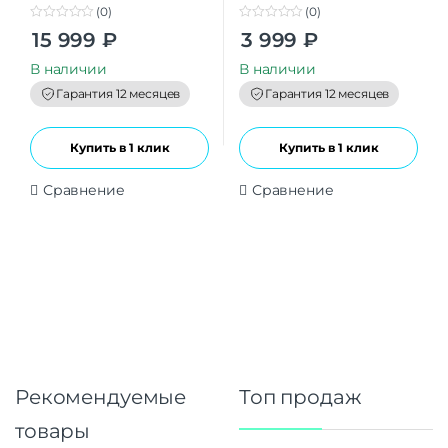
(0)
(0)
0
0
15 999
₽
3 999
₽
o
o
u
u
t
t
В наличии
В наличии
o
o
f
f
Гарантия 12 месяцев
Гарантия 12 месяцев
5
5
Купить в 1 клик
Купить в 1 клик
Сравнение
Сравнение
Рекомендуемые
Топ продаж
товары