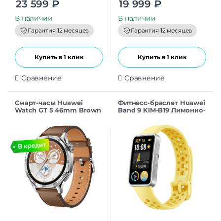
23 599
₽
19 999
₽
o
o
u
u
t
t
В наличии
В наличии
o
o
f
f
Гарантия 12 месяцев
Гарантия 12 месяцев
5
5
Купить в 1 клик
Купить в 1 клик
Сравнение
Сравнение
Смарт-часы Huawei
Фитнесс-браслет Huawei
Watch GT 5 46mm Brown
Band 9 KIM-B19 Лимонно-
желтый