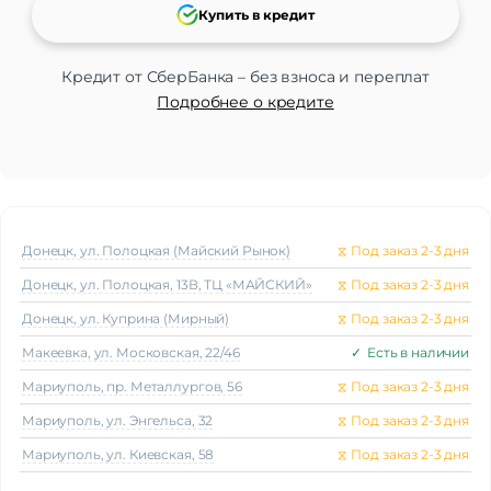
Купить в кредит
Стандарт связи/интернет
Стандарт Wi-Fi
802.11 a/b/g/n/ac/ax
Кредит от СберБанка – без взноса и переплат
Подробнее о кредите
Аккумулятор
Емкость аккумулятора
540 мAч
3 дня при типичном использовании; 2
Время работы
дня с включенным циферблатом-
заставкой
Беспроводные технологии
Донецк, ул. Полоцкая (Майский Рынок)
⧖
Под заказ 2-3 дня
Беспроводная зарядка
есть
Донецк, ул. Полоцкая, 13В, ТЦ «МАЙСКИЙ»
⧖
Под заказ 2-3 дня
Версия Bluetooth
5.2
NFC
есть
Донецк, ул. Куприна (Мирный)
⧖
Под заказ 2-3 дня
Макеeвка, ул. Московская, 22/46
✓
Есть в наличии
Навигация
Мариуполь, пр. Металлургов, 56
⧖
Под заказ 2-3 дня
A-GPS, BeiDou, GPS, Galileo, ГЛОНАСС,
Навигация
QZSS, NavIC
Мариуполь, ул. Энгельса, 32
⧖
Под заказ 2-3 дня
Дополнительно
Мариуполь, ул. Киевская, 58
⧖
Под заказ 2-3 дня
Android 9.0 и выше,