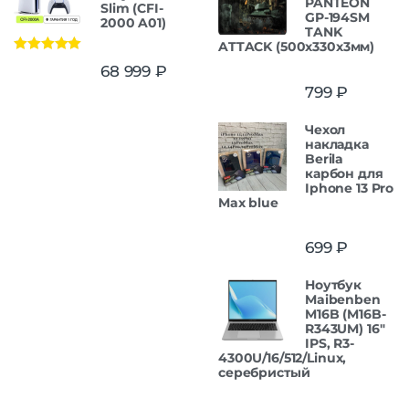
PANTEON
Slim (CFI-
GP-194SM
2000 A01)
TANK
ATTACK (500x330x3мм)
Оценка
5.00
68 999
₽
из 5
799
₽
Чехол
накладка
Berila
карбон для
Iphone 13 Pro
Max blue
699
₽
Ноутбук
Maibenben
M16B (M16B-
R343UM) 16"
IPS, R3-
4300U/16/512/Linux,
серебристый