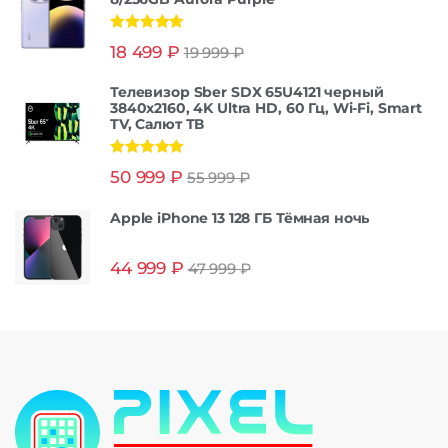
Оценка
5.00
18 499
₽
19 999
₽
из 5
Телевизор Sber SDX 65U4121 черный
3840x2160, 4K Ultra HD, 60 Гц, Wi-Fi, Smart
TV, Салют ТВ
Оценка
5.00
50 999
₽
55 999
₽
из 5
Apple iPhone 13 128 ГБ Тёмная ночь
44 999
₽
47 999
₽