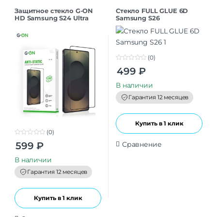
Защитное стекло G-ON
Стекло FULL GLUE 6D
HD Samsung S24 Ultra
Samsung S26
(0)
0
499
₽
o
u
t
В наличии
o
f
Гарантия 12 месяцев
5
Купить в 1 клик
(0)
0
Сравнение
599
₽
o
u
t
В наличии
o
f
Гарантия 12 месяцев
5
Купить в 1 клик