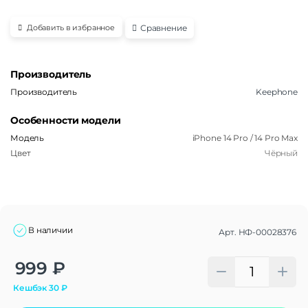
Сравнение
Добавить в избранное
Производитель
Производитель
Keephone
Особенности модели
Модель
iPhone 14 Pro / 14 Pro Max
Цвет
Чёрный
В наличии
Арт.
НФ-00028376
Alternative:
999
₽
Кешбэк
30
₽