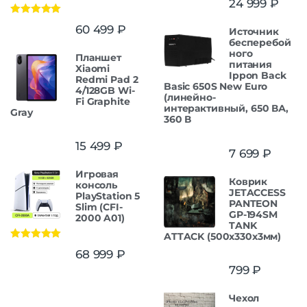
24 999
₽
Оценка
5.00
60 499
₽
Источник
из 5
бесперебой
ного
Планшет
питания
Xiaomi
Ippon Back
Redmi Pad 2
Basic 650S New Euro
4/128GB Wi-
(линейно-
Fi Graphite
интерактивный, 650 ВА,
Gray
360 В
15 499
₽
7 699
₽
Игровая
Коврик
консоль
JETACCESS
PlayStation 5
PANTEON
Slim (CFI-
GP-194SM
2000 A01)
TANK
ATTACK (500x330x3мм)
Оценка
5.00
68 999
₽
из 5
799
₽
Чехол