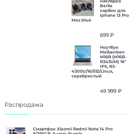
накладка
Berila
карбон для
Iphone 13 Pro
Max blue
699
₽
Ноутбук
Maibenben
M16B (M16B-
R343UM) 16"
IPS, R3-
4300U/16/512/Linux,
серебристый
49 999
₽
Распродажа
Смартфон Xiaomi Redmi Note 14 Pro
8/256GB Aurora Purple