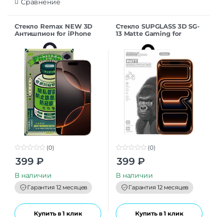
Сравнение
Стекло Remax NEW 3D
Стекло SUPGLASS 3D SG-
Антишпион for iPhone
13 Matte Gaming for
16Pro/17 (6.3”) black
iPhone 17ProMax (6.9)
(0)
(0)
0
0
399
₽
399
₽
o
o
u
u
t
t
В наличии
В наличии
o
o
f
f
Гарантия 12 месяцев
Гарантия 12 месяцев
5
5
Купить в 1 клик
Купить в 1 клик