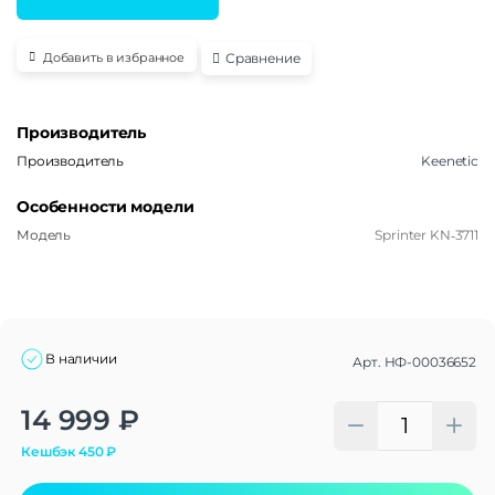
Сравнение
Добавить в избранное
Производитель
Производитель
Keenetic
Особенности модели
Модель
Sprinter KN‑3711
В наличии
Арт.
НФ-00036652
Alternative:
14 999
₽
Кешбэк
450
₽