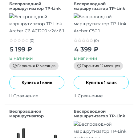
Беспроводной
Беспроводной
маршрутизатор TP-Link
маршрутизатор TP-Link
Archer C6 AC1200 v.2/v.6
Archer C50
(0)
(0)
0
0
5 199
₽
4 399
₽
o
o
u
u
t
t
В наличии
В наличии
o
o
f
f
Гарантия 12 месяцев
Гарантия 12 месяцев
5
5
Купить в 1 клик
Купить в 1 клик
Сравнение
Сравнение
Беспроводной
Беспроводной
маршрутизатор
маршрутизатор TP-Link
MERCUSYS MR60X (2 LAN,
Archer C54
1000 Мбит/с, 4 (802.11n), 5
(802.11ac), 6 (802.11a