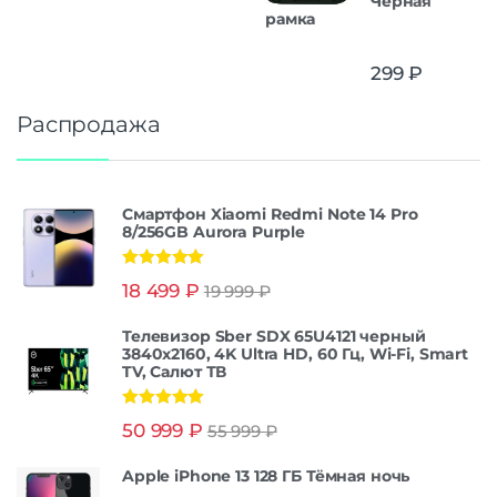
Черная
рамка
299
₽
Распродажа
Смартфон Xiaomi Redmi Note 14 Pro
8/256GB Aurora Purple
Оценка
5.00
18 499
₽
19 999
₽
из 5
Телевизор Sber SDX 65U4121 черный
3840x2160, 4K Ultra HD, 60 Гц, Wi-Fi, Smart
TV, Салют ТВ
Оценка
5.00
50 999
₽
55 999
₽
из 5
Apple iPhone 13 128 ГБ Тёмная ночь