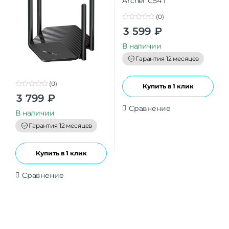
(0)
0
3 599
₽
o
u
t
В наличии
o
f
Гарантия 12 месяцев
5
(0)
Купить в 1 клик
0
3 799
₽
o
u
Сравнение
t
В наличии
o
f
Гарантия 12 месяцев
5
Купить в 1 клик
Сравнение