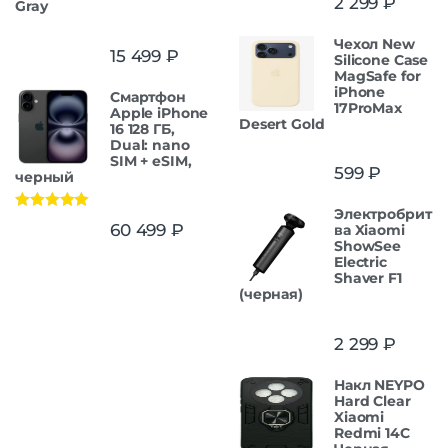
2 299
₽
Gray
Чехол New
15 499
₽
Silicone Case
MagSafe for
iPhone
Смартфон
17ProMax
Apple iPhone
Desert Gold
16 128 ГБ,
Dual: nano
SIM + eSIM,
599
₽
черный
Электробрит
Оценка
5.00
60 499
₽
ва Xiaomi
из 5
ShowSee
Electric
Shaver F1
(черная)
2 299
₽
Накл NEYPO
Hard Clear
Xiaomi
Redmi 14C