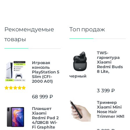
Рекомендуемые
Топ продаж
товары
TWS-
гарнитура
Xiaomi
Игровая
Redmi Buds
консоль
8 Lite,
PlayStation 5
черный
Slim (CFI-
2000 A01)
3 399
₽
Оценка
5.00
68 999
₽
из 5
Триммер
Xiaomi Mini
Планшет
Nose Hair
Xiaomi
Trimmer HN1
Redmi Pad 2
4/128GB Wi-
Fi Graphite