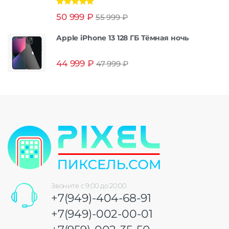
Оценка
5.00
50 999
₽
55 999
₽
из 5
Apple iPhone 13 128 ГБ Тёмная ночь
44 999
₽
47 999
₽
Звоните с 9:00 до 20:00
+7(949)-404-68-91
+7(949)-002-00-01