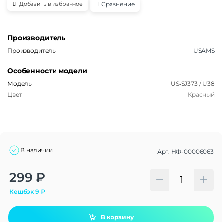
Сравнение
Добавить в избранное
Производитель
Производитель
USAMS
Особенности модели
Модель
US‑SJ373 / U38
Цвет
Красный
В наличии
Арт.
НФ-00006063
Alternative:
299
₽
Кешбэк
9
₽
В корзину