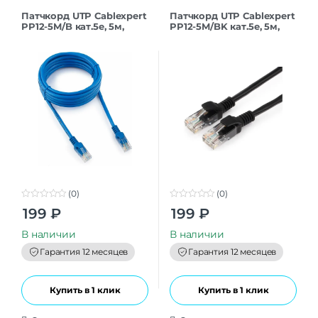
Патчкорд UTP Cablexpert
Патчкорд UTP Cablexpert
PP12-5M/B кат.5e, 5м,
PP12-5M/BK кат.5e, 5м,
литой, многожильный
литой, многожильный
(синий)
(черный)
(0)
(0)
0
0
199
₽
199
₽
o
o
u
u
t
t
В наличии
В наличии
o
o
f
f
Гарантия 12 месяцев
Гарантия 12 месяцев
5
5
Купить в 1 клик
Купить в 1 клик