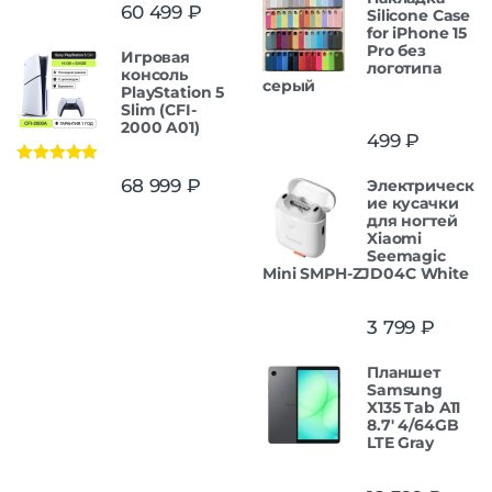
Оценка
5.00
60 499
₽
Silicone Case
из 5
for iPhone 15
Pro без
Игровая
логотипа
консоль
серый
PlayStation 5
Slim (CFI-
2000 A01)
499
₽
Оценка
5.00
68 999
₽
Электрическ
из 5
ие кусачки
для ногтей
Xiaomi
Seemagic
Mini SMPH-ZJD04C White
3 799
₽
Планшет
Samsung
X135 Tab A11
8.7' 4/64GB
LTE Gray