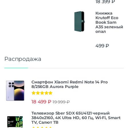
18 399
₽
Книжка
Krutoff Eco
Book Sam
A35 зеленый
опал
499
₽
Распродажа
Смартфон Xiaomi Redmi Note 14 Pro
8/256GB Aurora Purple
Оценка
5.00
18 499
₽
19 999
₽
из 5
Телевизор Sber SDX 65U4121 черный
3840x2160, 4K Ultra HD, 60 Гц, Wi-Fi, Smart
TV, Салют ТВ