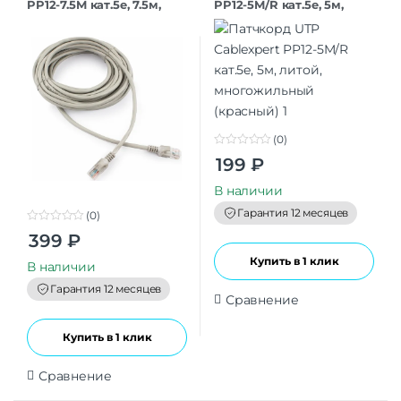
PP12-7.5M кат.5e, 7.5м,
PP12-5M/R кат.5e, 5м,
литой, многожильный
литой, многожильный
(серый)
(красный)
(0)
0
199
₽
o
u
t
В наличии
o
f
Гарантия 12 месяцев
(0)
5
0
399
₽
o
u
Купить в 1 клик
t
В наличии
o
f
Гарантия 12 месяцев
5
Сравнение
Купить в 1 клик
Сравнение