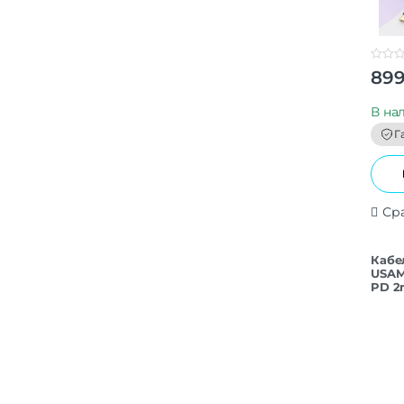
0
89
o
u
t
В на
o
f
Г
5
Ср
Кабе
USAM
PD 2