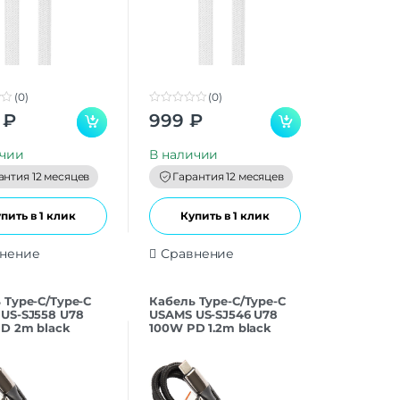
(0)
(0)
0
₽
999
₽
o
u
t
ичии
В наличии
o
f
антия 12 месяцев
Гарантия 12 месяцев
5
пить в 1 клик
Купить в 1 клик
нение
Сравнение
 Type-C/Type-C
Кабель Type-C/Type-C
US-SJ558 U78
USAMS US-SJ546 U78
D 2m black
100W PD 1.2m black