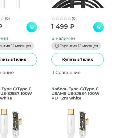
(0)
(0)
0
₽
1 499
₽
o
u
t
ичии
В наличии
o
f
антия 12 месяцев
Гарантия 12 месяцев
5
пить в 1 клик
Купить в 1 клик
нение
Сравнение
 Type-C/Type-C
Кабель Type-C/Type-C
US-SJ587 100W
USAMS US-SJ584 100W
white
PD 1.2m white