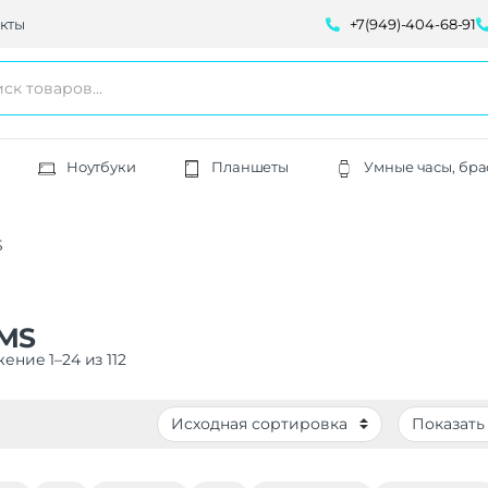
кты
+7(949)-404-68-91
Ноутбуки
Планшеты
Умные часы, бра
S
MS
ение 1–24 из 112