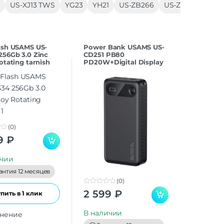
S
US-XJ13 TWS
YG23
YH21
US-ZB266
US-ZB267
US-
ash USAMS US-
Power Bank USAMS US-
256Gb 3.0 Zinc
CD251 PB80
otating tarnish
PD20W+Digital Display
20000mAh black
(0)
9
₽
ичии
антия 12 месяцев
(0)
0
2 599
₽
пить в 1 клик
o
u
t
В наличии
нение
o
f