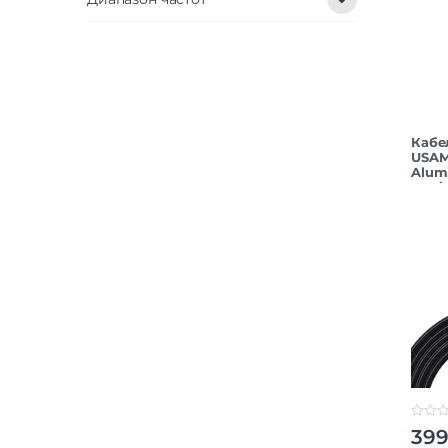
Кабе
USAM
Alum
tarni
0
39
o