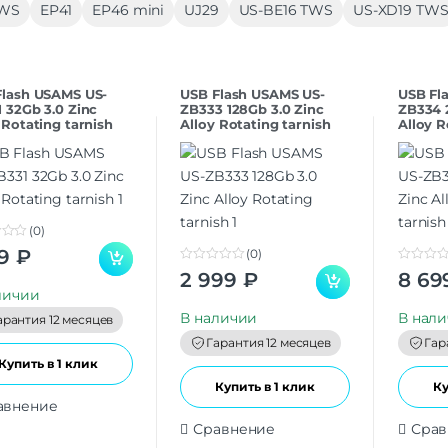
TWS
EP41
EP46 mini
UJ29
US-BE16 TWS
US-XD19 TW
Flash USAMS US-
USB Flash USAMS US-
USB Fl
 32Gb 3.0 Zinc
ZB333 128Gb 3.0 Zinc
ZB334 
 Rotating tarnish
Alloy Rotating tarnish
Alloy R
(0)
99
₽
(0)
0
0
2 999
₽
8 69
o
o
личии
u
u
t
t
В наличии
В нал
арантия 12 месяцев
o
o
f
f
Гарантия 12 месяцев
Гар
5
5
Купить в 1 клик
Купить в 1 клик
Ку
авнение
Сравнение
Срав