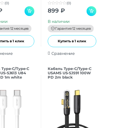
(0)
(0)
0
₽
899
₽
o
u
t
ичии
В наличии
o
f
антия 12 месяцев
Гарантия 12 месяцев
5
пить в 1 клик
Купить в 1 клик
нение
Сравнение
 Type-C/Type-C
Кабель Type-C/Type-C
US-SJ613 U84
USAMS US-SJ591 100W
D 1m white
PD 2m black