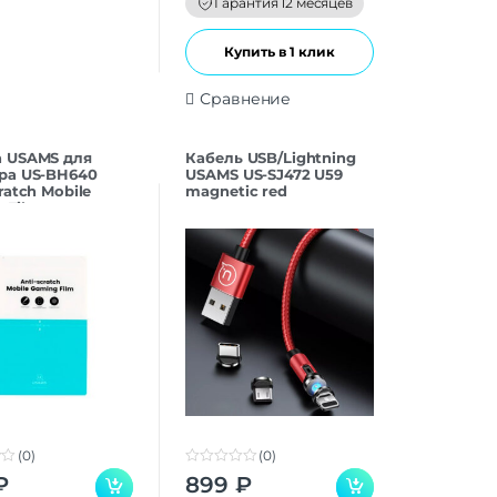
Гарантия 12 месяцев
5
Купить в 1 клик
Сравнение
 USAMS для
Кабель USB/Lightning
ра US-BH640
USAMS US-SJ472 U59
ratch Mobile
magnetic red
 Film
вая）
(0)
(0)
0
₽
899
₽
o