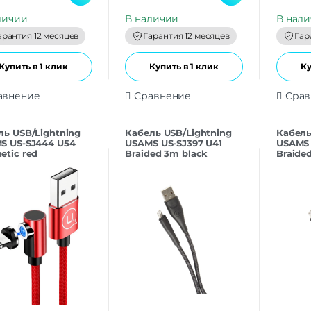
u
u
t
t
личии
В наличии
В нал
o
o
f
f
арантия 12 месяцев
Гарантия 12 месяцев
Гар
5
5
Купить в 1 клик
Купить в 1 клик
Ку
авнение
Сравнение
Срав
ль USB/Lightning
Кабель USB/Lightning
Кабель
S US-SJ444 U54
USAMS US-SJ397 U41
USAMS 
etic red
Braided 3m black
Braide