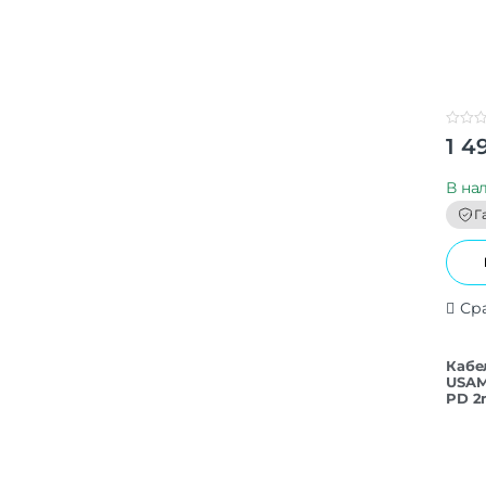
0
1 4
o
u
t
В на
o
f
Г
5
Ср
Кабе
USAM
PD 2