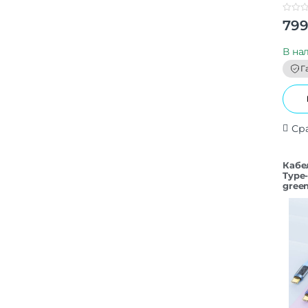
0
79
o
u
t
В на
o
f
Г
5
Ср
Кабе
Type
gree