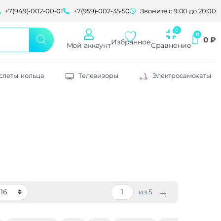
+7(949)-002-00-01
+7(959)-002-35-50
Звоните с 9:00 до 20:00
0
₽
Избранное
Мой аккаунт
Сравнение
слеты, кольца
Телевизоры
Электросамокаты
→
из 5