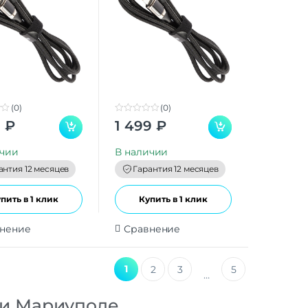
(0)
(0)
0
9
₽
1 499
₽
o
u
t
ичии
В наличии
o
f
антия 12 месяцев
Гарантия 12 месяцев
5
пить в 1 клик
Купить в 1 клик
нение
Сравнение
1
2
3
5
…
 и Мариуполе