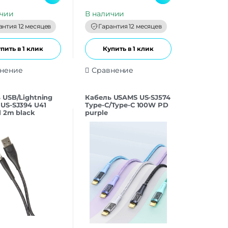
u
t
ичии
В наличии
o
f
антия 12 месяцев
Гарантия 12 месяцев
5
пить в 1 клик
Купить в 1 клик
нение
Сравнение
 USB/Lightning
Кабель USAMS US-SJ574
US-SJ394 U41
Type-C/Type-C 100W PD
d 2m black
purple