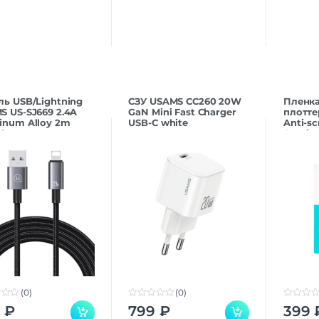
ль USB/Lightning
СЗУ USAMS CC260 20W
Пленка
S US-SJ669 2.4A
GaN Mini Fast Charger
плотте
inum Alloy 2m
USB-C white
Anti-sc
sh
Gaming
（мато
(0)
(0)
0
0
9
₽
799
₽
399
o
o