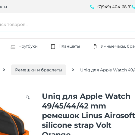
кты
+7(949)-404-68-91
Ноутбуки
Планшеты
Умные часы, бра
Ремешки и браслеты
Uniq для Apple Watch 49/
Uniq для Apple Watch
🔍
49/45/44/42 mm
ремешок Linus Airosof
silicone strap Volt
Orange