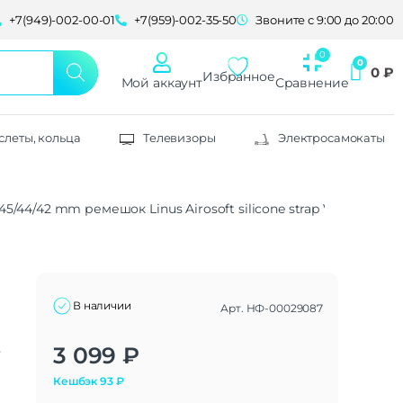
+7(949)-002-00-01
+7(959)-002-35-50
Звоните с 9:00 до 20:00
0
₽
Избранное
Мой аккаунт
Сравнение
слеты, кольца
Телевизоры
Электросамокаты
45/44/42 mm ремешок Linus Airosoft silicone strap Volt Orange
В наличии
Арт.
НФ-00029087
t
Alternative:
3 099
₽
Кешбэк
93
₽