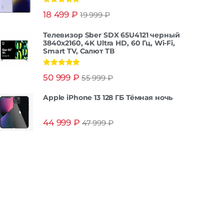
Оценка
5.00
18 499
₽
19 999
₽
из 5
Телевизор Sber SDX 65U4121 черный
3840x2160, 4K Ultra HD, 60 Гц, Wi-Fi,
Smart TV, Салют ТВ
Оценка
5.00
50 999
₽
55 999
₽
из 5
Apple iPhone 13 128 ГБ Тёмная ночь
44 999
₽
47 999
₽