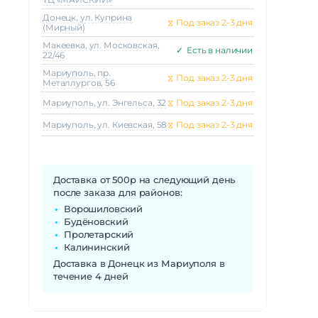
Донецк, ул. Куприна
⧖
Под заказ 2-3 дня
(Мирный)
Макеeвка, ул. Московская,
✓
Есть в наличии
22/46
Мариуполь, пр.
⧖
Под заказ 2-3 дня
Металлургов, 56
Мариуполь, ул. Энгельса, 32
⧖
Под заказ 2-3 дня
Мариуполь, ул. Киевская, 58
⧖
Под заказ 2-3 дня
Доставка от 500р на следующий день
после заказа для районов:
Ворошиловский
Будёновский
Пролетарский
Калининский
Доставка в Донецк из Мариуполя в
течение 4 дней