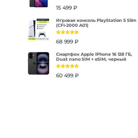
15 499
₽
Игровая консоль PlayStation 5 Slim
(CFI-2000 A01)
Оценка
5.00
68 999
₽
из 5
Смартфон Apple iPhone 16 128 ГБ,
Dual: nano SIM + eSIM, черный
Оценка
5.00
60 499
₽
из 5