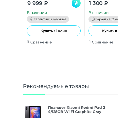
0
0
9 999
₽
1 300
₽
o
o
u
u
t
t
В наличии
В наличии
o
o
f
f
Гарантия 12 месяцев
Гарантия 12 м
5
5
Купить в 1 клик
Купить в 
Сравнение
Сравнение
Рекомендуемые товары
Планшет Xiaomi Redmi Pad 2
4/128GB Wi-Fi Graphite Gray