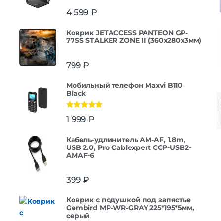
4 599
₽
Коврик JETACCESS PANTEON GP-
77SS STALKER ZONE II (360x280x3мм)
799
₽
Мобильный телефон Maxvi B110
Black
Оценка
5.00
1 999
₽
из 5
Кабель-удлинитель AM-AF, 1.8m,
USB 2.0, Pro Cablexpert CCP-USB2-
AMAF-6
399
₽
Коврик с подушкой под запястье
Gembird MP-WR-GRAY 225*195*5мм,
серый