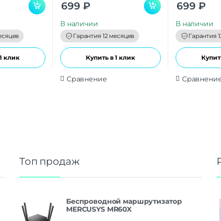
0
0
699
₽
699
₽
o
o
u
u
t
t
В наличии
В наличии
o
o
f
f
есяцев
Гарантия 12 месяцев
Гарантия 1
5
5
1 клик
Купить в 1 клик
Купить
Сравнение
Сравнени
Топ продаж
Беспроводной маршрутизатор
MERCUSYS MR60X