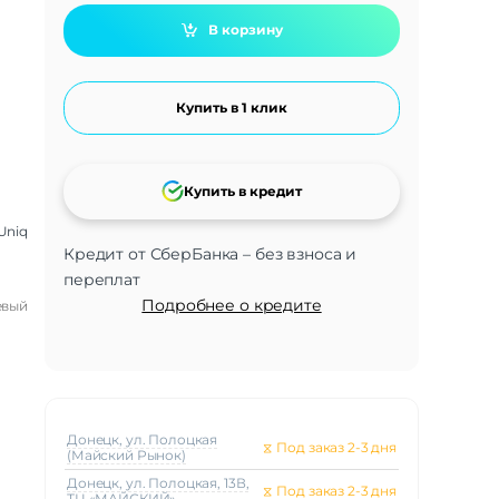
В корзину
Купить в 1 клик
Купить в кредит
Uniq
Кредит от СберБанка – без взноса и
переплат
Подробнее о кредите
евый
Донецк, ул. Полоцкая
⧖
Под заказ 2-3 дня
(Майский Рынок)
Донецк, ул. Полоцкая, 13В,
⧖
Под заказ 2-3 дня
ТЦ «МАЙСКИЙ»