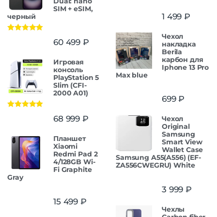
Dual: nano
SIM + eSIM,
1 499
₽
черный
Чехол
Оценка
5.00
60 499
₽
накладка
из 5
Berila
карбон для
Игровая
Iphone 13 Pro
консоль
Max blue
PlayStation 5
Slim (CFI-
2000 A01)
699
₽
Оценка
5.00
68 999
₽
Чехол
из 5
Original
Samsung
Планшет
Smart View
Xiaomi
Wallet Case
Redmi Pad 2
Samsung A55(A556) (EF-
4/128GB Wi-
ZA556CWEGRU) White
Fi Graphite
Gray
3 999
₽
15 499
₽
Чехлы
Carbon fiber