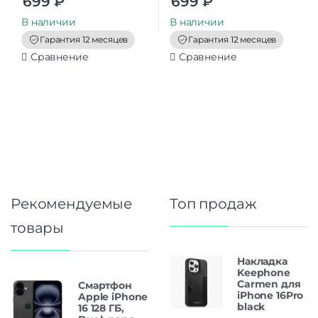
699
₽
699
₽
o
o
u
u
t
t
В наличии
В наличии
o
o
f
f
Гарантия 12 месяцев
Гарантия 12 месяцев
5
5
Сравнение
Сравнение
Рекомендуемые
Топ продаж
товары
Накладка
Keephone
Carmen для
Смартфон
iPhone 16Pro
Apple iPhone
black
16 128 ГБ,