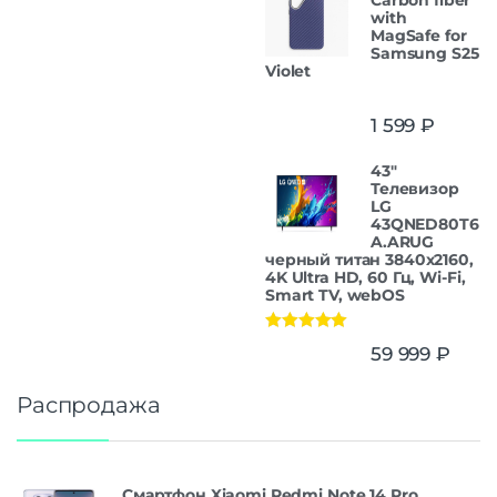
with
MagSafe for
Samsung S25
Violet
1 599
₽
43"
Телевизор
LG
43QNED80T6
A.ARUG
черный титан 3840x2160,
4K Ultra HD, 60 Гц, Wi-Fi,
Smart TV, webOS
Оценка
5.00
59 999
₽
из 5
Распродажа
Смартфон Xiaomi Redmi Note 14 Pro