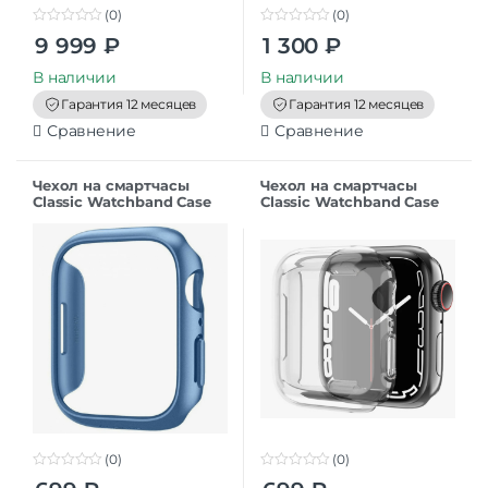
(0)
(0)
0
0
9 999
₽
1 300
₽
o
o
u
u
t
t
В наличии
В наличии
o
o
f
f
Гарантия 12 месяцев
Гарантия 12 месяцев
5
5
Сравнение
Сравнение
Чехол на смартчасы
Чехол на смартчасы
Classic Watchband Case
Classic Watchband Case
Apple Watch 42 mm
Apple Watch 42 mm
Голубой
Прозрачный
(0)
(0)
0
0