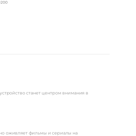
×200
с ТВ
65"
VA
овая
16:09
Есть
Нет
д/м²
2160
о устройство станет центром внимания в
Нет
LED
60
Нет
ECAM
178°
ьно оживляет фильмы и сериалы на