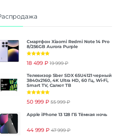
Распродажа
Смартфон Xiaomi Redmi Note 14 Pro
8/256GB Aurora Purple
Оценка
5.00
18 499
₽
19 999
₽
из 5
Телевизор Sber SDX 65U4121 черный
3840x2160, 4K Ultra HD, 60 Гц, Wi-Fi,
Smart TV, Салют ТВ
Оценка
5.00
50 999
₽
55 999
₽
из 5
Apple iPhone 13 128 ГБ Тёмная ночь
44 999
₽
47 999
₽