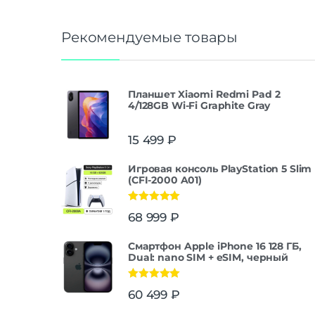
Рекомендуемые товары
Планшет Xiaomi Redmi Pad 2
4/128GB Wi-Fi Graphite Gray
15 499
₽
Игровая консоль PlayStation 5 Slim
(CFI-2000 A01)
Оценка
5.00
68 999
₽
из 5
Смартфон Apple iPhone 16 128 ГБ,
Dual: nano SIM + eSIM, черный
Оценка
5.00
60 499
₽
из 5