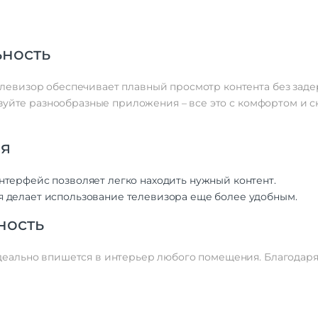
Интерфейсы/разъемы
Количество портов
2 x USB 2.0 | 3 x
Выход на наушники
ность
Ethernet (LAN)
визор обеспечивает плавный просмотр контента без задер
Беспроводные технологии
зуйте разнообразные приложения – все это с комфортом и с
FM-радио
Поддержка Wi-Fi
ия
Беспроводной DLNA
Bluetooth
нтерфейс позволяет легко находить нужный контент.
Звук
 делает использование телевизора еще более удобным.
Мощность звука
2 х 
ность
Стереозвук
Объемное звучание
Поддерживаемые аудио
Dolby Audio | DTS | 
еально впишется в интерьер любого помещения. Благодаря
кодеки
Сабвуфер
Система звуковых эффектов
Dolby Audio |