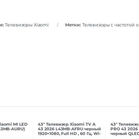
Основные характеристики
Smart TV
Декодер
я:
Телевизоры Xiaomi
Метки:
Телевизоры с частотой о
DVB-C | DVB-T | DVB
Цифровой тюнер
DV
Телетекст
Anynet+
Дополнительные
Цифровой оптиче
интерфейсы
аудиов
Internet@TV
Монтаж на стену
Таймер вкл./выкл.
Защита от детей
Безрамочная конструкция
Время отклика
iaomi MI LED
43″ Телевизор Xiaomi TV A
43″ Телевизо
L43MB-AURU)
43 2026 L43MB-AFRU черный
PRO 43 2026
1920×1080, Full HD , 60 Гц, Wi-
черный QLED
Fi, Smart TV, And
Ultra HD, 60 Г