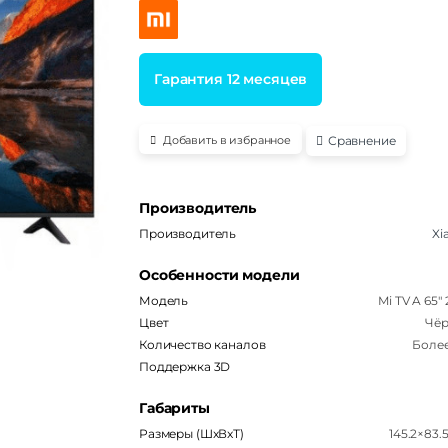
4.00
из 5
на основе
опроса
пользоват
еля
Гарантия 12 месяцев
Сравнение
Добавить в избранное
Производитель
Производитель
Xi
Особенности модели
Модель
Mi TV A 65"
Цвет
Чё
Количество каналов
Более
Поддержка 3D
Габариты
Размеры (ШxВxТ)
145.2×83.