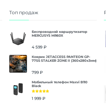
Топ продаж
Беспроводной маршрутизатор
MERCUSYS MR60X
4 599
₽
Коврик JETACCESS PANTEON GP-
77SS STALKER ZONE II (360x280x3мм)
799
₽
Мобильный телефон Maxvi B110
Black
Оценка
5.00
1 999
₽
из 5