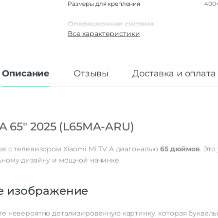
Размеры для крепления
400
Операционная система
Все характеристики
Операционная система
Яндек
Дисплей
Диагональ экрана
Описание
Отзывы
Доставка и оплата
Тип матрицы экрана
Поверхность экрана
Мат
Соотношение сторон
Игровой режим
Изогнутый экран
A 65" 2025 (L65MA-ARU)
Яркость
350 к
Максимальное разрешение
3840×
в с телевизором Xiaomi Mi TV A диагональю
65 дюймов
. Эт
Опции (3D-очки)
ьному дизайну и мощной начинке.
Подсветка
Развёртка (Гц)
Режим "картинка в картинке"
ое изображение
Системы цветности
PAL | S
Угол обзора
е невероятно детализированную картинку, которая буквал