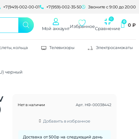
+7(949)-002-00-01
+7(959)-002-35-50
Звоните с 9:00 до 20:00
0
₽
Избранное
Мой аккаунт
Сравнение
слеты, кольца
Телевизоры
Электросамокаты
RU) черный
V
Нет в наличии
Арт.
НФ-00038442
)
Добавить в избранное
Доставка от 500р на следующий день