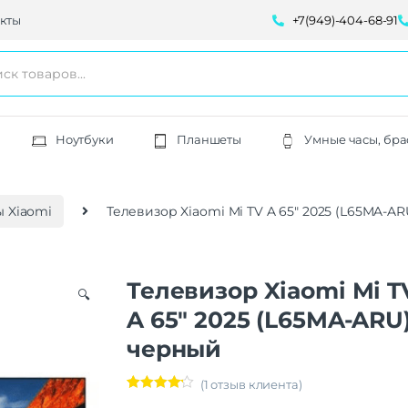
кты
+7(949)-404-68-91
Ноутбуки
Планшеты
Умные часы, бра
 Xiaomi
Телевизор Xiaomi Mi TV A 65″ 2025 (L65MA-A
Телевизор Xiaomi Mi T
🔍
A 65″ 2025 (L65MA-ARU
черный
(
1
отзыв клиента)
Рейтинг
1