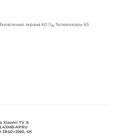
Есть
Есть
бновления экрана 60 Гц
,
Телевизоры 65
-T2 |
B-S2
Есть
Нет
ский
ыход
Нет
Есть
Есть
Нет
Да
8 мс
р Xiaomi TV A
 L43MB-APRU
 3840×2160, 4K
ц, Wi-Fi