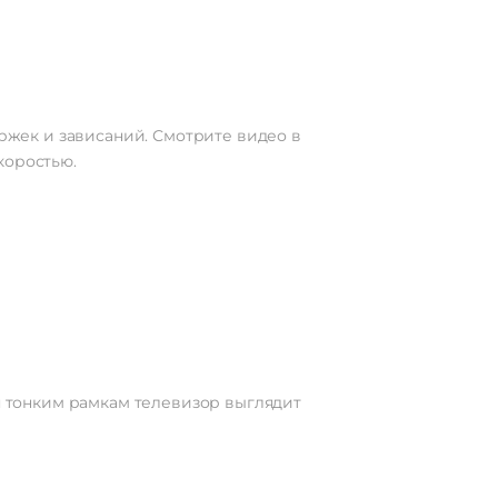
 HDMI
Есть
Есть
жек и зависаний. Смотрите видео в
коростью.
Нет
Есть
Есть
Есть
12 Вт
Есть
Нет
MP3 |
 тонким рамкам телевизор выглядит
WAV
Нет
 DTS