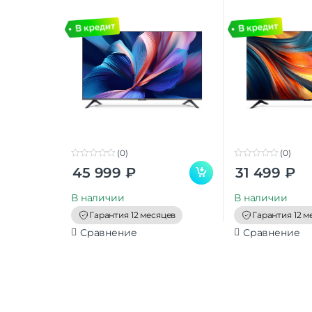
(0)
(0)
0
0
45 999
₽
31 499
₽
o
o
u
u
t
t
В наличии
В наличии
o
o
f
f
Гарантия 12 месяцев
Гарантия 12 м
5
5
Сравнение
Сравнение