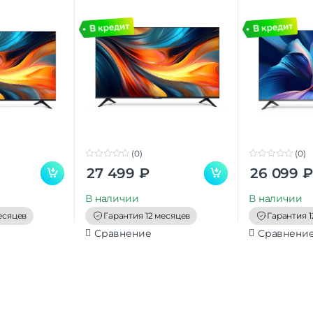
(0)
(0)
0
0
27 499
₽
26 099
₽
o
o
u
u
t
t
В наличии
В наличии
o
o
f
f
есяцев
Гарантия 12 месяцев
Гарантия 1
5
5
Сравнение
Сравнени