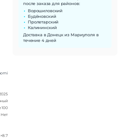
после заказа для районов:
Ворошиловский
Будёновский
Пролетарский
Калининский
Доставка в Донецк из Мариуполя в
течение 4 дней
aomi
 2025
рный
 100
Нет
5×8.7