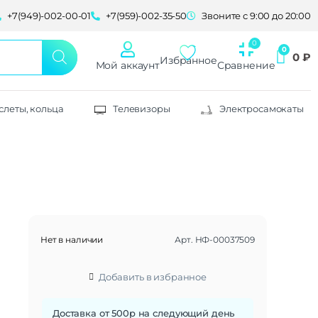
+7(949)-002-00-01
+7(959)-002-35-50
Звоните с 9:00 до 20:00
0
₽
Избранное
Мой аккаунт
Сравнение
слеты, кольца
Телевизоры
Электросамокаты
Нет в наличии
Арт.
НФ-00037509
Добавить в избранное
Доставка от 500р на следующий день