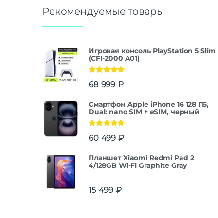
Рекомендуемые товары
Игровая консоль PlayStation 5 Slim
(CFI-2000 A01)
Оценка
5.00
68 999
₽
из 5
Смартфон Apple iPhone 16 128 ГБ,
Dual: nano SIM + eSIM, черный
Оценка
5.00
60 499
₽
из 5
Планшет Xiaomi Redmi Pad 2
4/128GB Wi-Fi Graphite Gray
15 499
₽