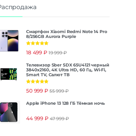
Распродажа
Смартфон Xiaomi Redmi Note 14 Pro
8/256GB Aurora Purple
Оценка
5.00
18 499
₽
19 999
₽
из 5
Телевизор Sber SDX 65U4121 черный
3840x2160, 4K Ultra HD, 60 Гц, Wi-Fi,
Smart TV, Салют ТВ
Оценка
5.00
50 999
₽
55 999
₽
из 5
Apple iPhone 13 128 ГБ Тёмная ночь
44 999
₽
47 999
₽