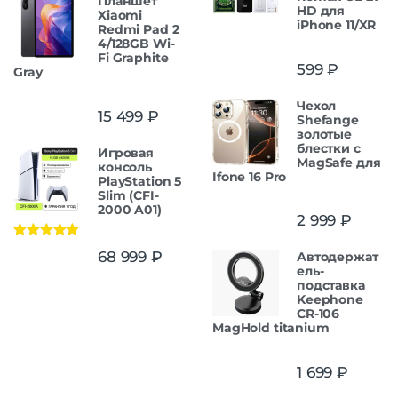
Планшет
HD для
Xiaomi
iPhone 11/XR
Redmi Pad 2
4/128GB Wi-
Fi Graphite
599
₽
Gray
Чехол
15 499
₽
Shefange
золотые
блестки с
Игровая
MagSafe для
консоль
Ifone 16 Pro
PlayStation 5
Slim (CFI-
2000 A01)
2 999
₽
Оценка
5.00
68 999
₽
Автодержат
из 5
ель-
подставка
Keephone
CR-106
MagHold titanium
1 699
₽