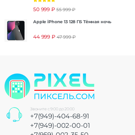
Оценка
5.00
50 999
₽
55 999
₽
из 5
Apple iPhone 13 128 ГБ Тёмная ночь
44 999
₽
47 999
₽
Звоните с 9:00 до 20:00
+7(949)-404-68-91
+7(949)-002-00-01
+7(959)-002-35-50