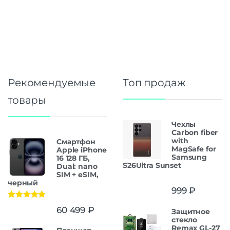
Рекомендуемые
Топ продаж
товары
Чехлы
Carbon fiber
with
Смартфон
MagSafe for
Apple iPhone
Samsung
16 128 ГБ,
S26Ultra Sunset
Dual: nano
SIM + eSIM,
черный
999
₽
Оценка
5.00
60 499
₽
Защитнoe
из 5
cтекло
Remax GL-27