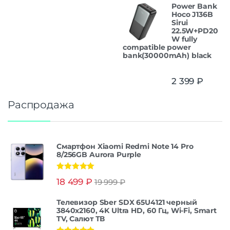
Power Bank
Hoco J136B
Sirui
22.5W+PD20
W fully
compatible power
bank(30000mAh) black
2 399
₽
Распродажа
Смартфон Xiaomi Redmi Note 14 Pro
8/256GB Aurora Purple
Оценка
5.00
18 499
₽
19 999
₽
из 5
Телевизор Sber SDX 65U4121 черный
3840x2160, 4K Ultra HD, 60 Гц, Wi-Fi, Smart
TV, Салют ТВ