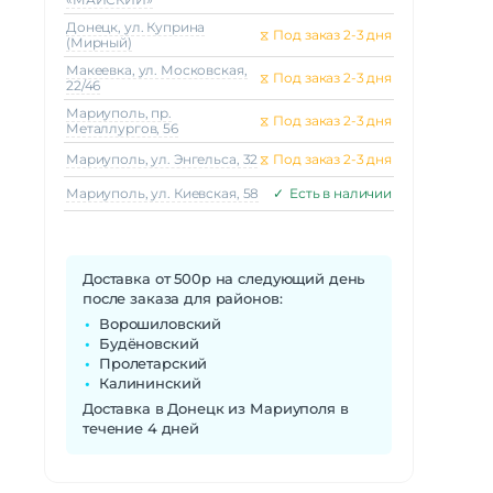
Донецк, ул. Куприна
⧖
Под заказ 2-3 дня
(Мирный)
Макеeвка, ул. Московская,
⧖
Под заказ 2-3 дня
22/46
Мариуполь, пр.
⧖
Под заказ 2-3 дня
Металлургов, 56
Мариуполь, ул. Энгельса, 32
⧖
Под заказ 2-3 дня
Мариуполь, ул. Киевская, 58
✓
Есть в наличии
Доставка от 500р на следующий день
после заказа для районов:
Ворошиловский
Будёновский
Пролетарский
Калининский
Доставка в Донецк из Мариуполя в
течение 4 дней