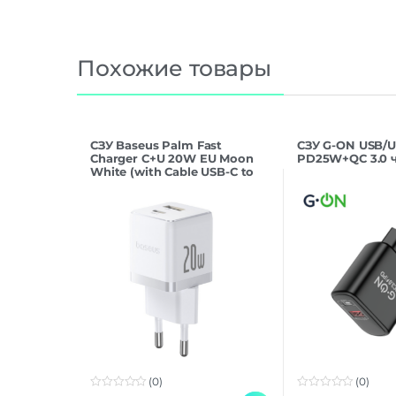
Похожие товары
СЗУ Baseus Palm Fast
СЗУ G-ON USB/U
Charger C+U 20W EU Moon
PD25W+QC 3.0 
White (with Cable USB-C to
USB-C 60W)
(0)
(0)