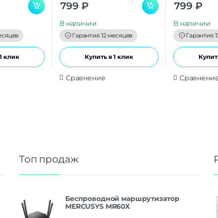
0
0
799
₽
799
₽
o
o
u
u
t
t
В наличии
В наличии
o
o
f
f
есяцев
Гарантия 12 месяцев
Гарантия 1
5
5
1 клик
Купить в 1 клик
Купить
Сравнение
Сравнени
Топ продаж
Беспроводной маршрутизатор
MERCUSYS MR60X