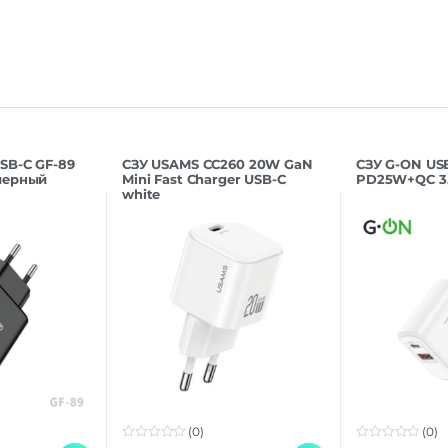
SB-C GF-89
СЗУ USAMS CC260 20W GaN
СЗУ G-ON US
черный
Mini Fast Charger USB-C
PD25W+QC 3
white
(0)
(0)