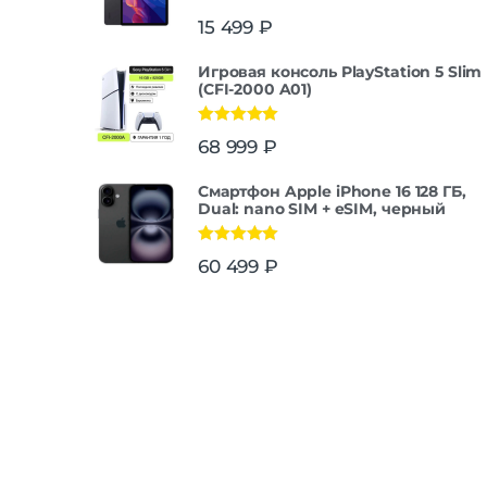
15 499
₽
Игровая консоль PlayStation 5 Slim
(CFI-2000 A01)
Оценка
5.00
68 999
₽
из 5
Смартфон Apple iPhone 16 128 ГБ,
Dual: nano SIM + eSIM, черный
Оценка
5.00
60 499
₽
из 5