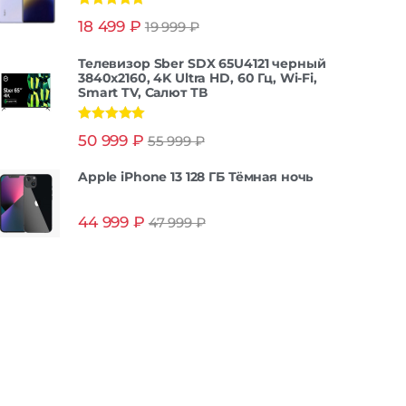
Оценка
5.00
18 499
₽
19 999
₽
из 5
Телевизор Sber SDX 65U4121 черный
3840x2160, 4K Ultra HD, 60 Гц, Wi-Fi,
Smart TV, Салют ТВ
Оценка
5.00
50 999
₽
55 999
₽
из 5
Apple iPhone 13 128 ГБ Тёмная ночь
44 999
₽
47 999
₽