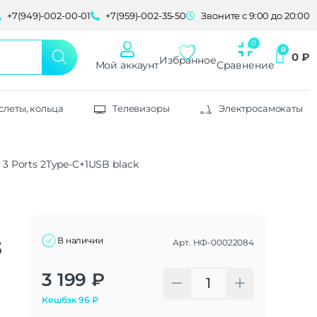
+7(949)-002-00-01
+7(959)-002-35-50
Звоните с 9:00 до 20:00
0
₽
Избранное
Мой аккаунт
Сравнение
слеты, кольца
Телевизоры
Электросамокаты
3 Ports 2Type-C+1USB black
В наличии
Арт.
НФ-00022084
3
Alternative:
3 199
₽
Кешбэк
96
₽