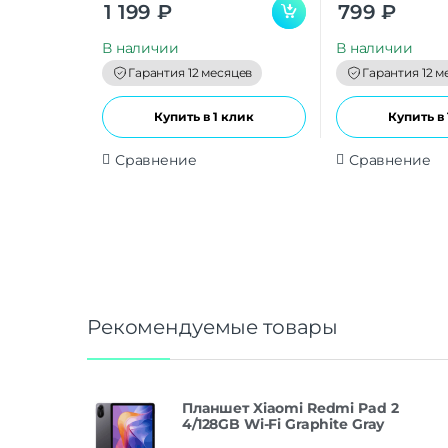
0
0
1 199
₽
799
₽
o
o
u
u
t
t
В наличии
В наличии
o
o
f
f
Гарантия 12 месяцев
Гарантия 12 м
5
5
Купить в 1 клик
Купить в 
Сравнение
Сравнение
Рекомендуемые товары
Планшет Xiaomi Redmi Pad 2
4/128GB Wi-Fi Graphite Gray