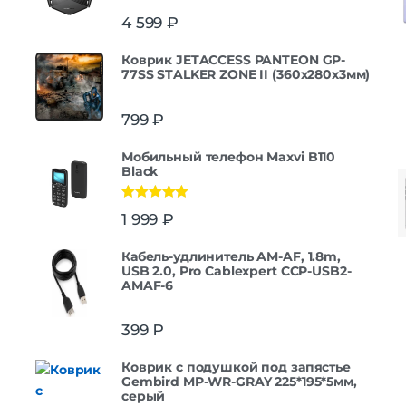
4 599
₽
Коврик JETACCESS PANTEON GP-
77SS STALKER ZONE II (360x280x3мм)
799
₽
Мобильный телефон Maxvi B110
Black
Оценка
5.00
1 999
₽
из 5
Кабель-удлинитель AM-AF, 1.8m,
USB 2.0, Pro Cablexpert CCP-USB2-
AMAF-6
399
₽
Коврик с подушкой под запястье
Gembird MP-WR-GRAY 225*195*5мм,
серый