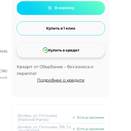
В корзину
Купить в 1 клик
Купить в кредит
AMS
Кредит от СберБанка – без взноса и
C180
переплат
рный
Подробнее о кредите
Донецк, ул. Полоцкая
✓
Есть в наличии
(Майский Рынок)
Донецк, ул. Полоцкая, 13В, ТЦ
✓
Есть в наличии
«МАЙСКИЙ»