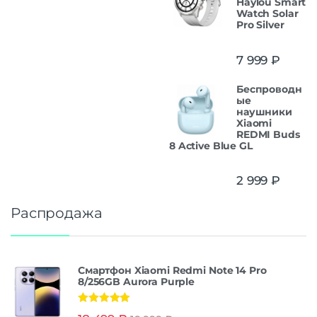
Haylou Smart
Watch Solar
Pro Silver
7 999
₽
Беспроводн
ые
наушники
Xiaomi
REDMI Buds
8 Active Blue GL
2 999
₽
Распродажа
Смартфон Xiaomi Redmi Note 14 Pro
8/256GB Aurora Purple
Оценка
5.00