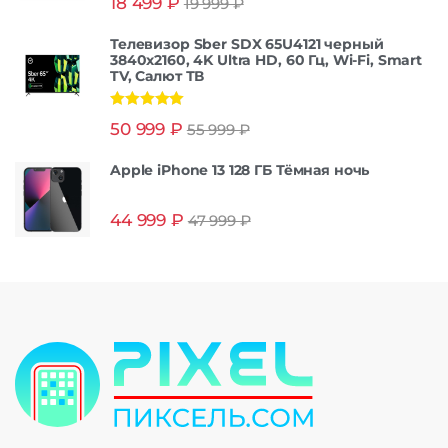
18 499
₽
19 999
₽
из 5
Телевизор Sber SDX 65U4121 черный
3840x2160, 4K Ultra HD, 60 Гц, Wi-Fi, Smart
TV, Салют ТВ
Оценка
5.00
50 999
₽
55 999
₽
из 5
Apple iPhone 13 128 ГБ Тёмная ночь
44 999
₽
47 999
₽