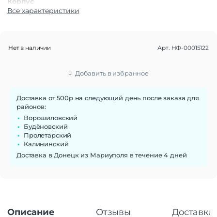
Корпус
Все характеристики
Материал корпуса
Пластик | Стекло
Тип корпуса
Классический
Класс IP
IP53
Нет в наличии
Арт.
НФ-00015122
Габариты
Вес
208 г
Добавить в избранное
Размеры (ШxВxТ)
76.03×162.9×8.9 мм
Операционная система
Доставка от 500р на следующий день после заказа для
районов:
Операционная система
Android 12
Ворошиловский
Будёновский
Функции памяти
Пролетарский
Объем памяти
256 Гб
Калининский
Слот для карты памяти
Нет
Доставка в Донецк из Мариуполя в течение 4 дней
Дисплей
Дисплей
AMOLED
Диагональ экрана
6.67"
Разрешение
2400×1080
Описание
Отзывы
Доставка 