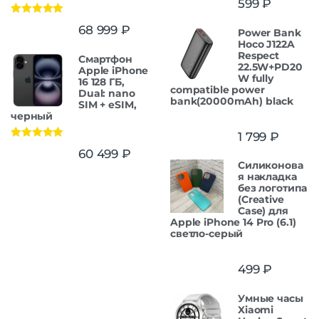
599
₽
Оценка
5.00
68 999
₽
Power Bank
из 5
Hoco J122A
Respect
Смартфон
22.5W+PD20
Apple iPhone
W fully
16 128 ГБ,
compatible power
Dual: nano
bank(20000mAh) black
SIM + eSIM,
черный
1 799
₽
Оценка
5.00
60 499
₽
из 5
Силиконова
я накладка
без логотипа
(Creative
Case) для
Apple iPhone 14 Pro (6.1)
светло-серый
499
₽
Умные часы
Xiaomi