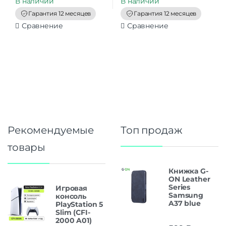
В наличии
В наличии
o
o
f
f
Гарантия 12 месяцев
Гарантия 12 месяцев
5
5
Сравнение
Сравнение
Рекомендуемые
Топ продаж
товары
Книжка G-
ON Leather
Series
Игровая
Samsung
консоль
A37 blue
PlayStation 5
Slim (CFI-
2000 A01)