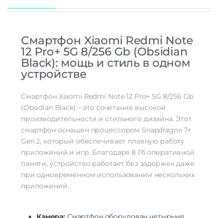
Частота обновления экрана
120 Гц
Число пикселей на дюйм
395
(PPI)
сенсорный экран | устойчивое к
Особенности экрана
Смартфон Xiaomi Redmi Note
царапинам стекло | цветной экран
12 Pro+ 5G 8/256 Gb (Obsidian
Стандарт связи/интернет
Black): мощь и стиль в одном
устройстве
Количество сим карт
Dual nano SIM
Стандарт связи
2G | 3G | 4G LTE | 5G
Стандарт Wi-Fi
802.11ax
Смартфон Xiaomi Redmi Note 12 Pro+ 5G 8/256 Gb
Интернет
5G
(Obsidian Black) – это сочетание высокой
производительности и стильного дизайна. Этот
Процессор
смартфон оснащен процессором Snapdragon 7+
Процессор
MediaTek Dimensity 1080
Gen 2, который обеспечивает плавную работу
Количество ядер
приложений и игр. Благодаря 8 Гб оперативной
8
процессора
памяти, устройство работает без задержек даже
количество ядер: 8 | частота: 2600 МГц
при одновременном использовании нескольких
| видеопроцессор: Mali-G68 MC4 |
Характеристики процессора
приложений.
2×2.6 ГГц Cortex-A78, 6×2.0 ГГц Cortex-
A55
Камера
Камера:
Смартфон оборудован четырьмя