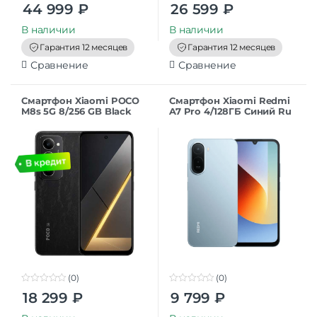
0
0
44 999
₽
26 599
₽
o
o
u
u
t
t
В наличии
В наличии
o
o
f
f
Гарантия 12 месяцев
Гарантия 12 месяцев
5
5
Сравнение
Сравнение
Смартфон Xiaomi POCO
Смартфон Xiaomi Redmi
M8s 5G 8/256 GB Black
A7 Pro 4/128ГБ Синий Ru
RU
(0)
(0)
0
0
18 299
₽
9 799
₽
o
o
u
u
t
t