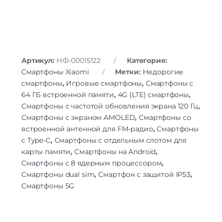
Выход на наушники
mini jack 3.5 mm
Беспроводные технологии
Bluetooth | Wi-Fi | инфракрасный порт
Беспроводные технологии
(IRDA)
Версия Bluetooth
5.2
Артикул:
НФ-00015122
Категория:
NFC
есть
Смартфоны Xiaomi
Метки:
Недорогие
смартфоны
,
Игровые смартфоны
,
Смартфоны с
Питание
64 ГБ встроенной памяти
,
4G (LTE) смартфоны
,
Функции зарядки
быстрая зарядка
Смартфоны с частотой обновления экрана 120 Гц
,
Тип быстрой зарядки
Xiaomi HyperCharge
Смартфоны с экраном AMOLED
,
Смартфоны со
встроенной антенной для FM-радио
,
Смартфоны
Навигация
с Type-C
,
Смартфоны с отдельным слотом для
A-GPS | BeiDou | GALILEO | GPS |
Навигация
карты памяти
,
Смартфоны на Android
,
ГЛОНАСС
Смартфоны с 8 ядерным процессором
,
Смартфоны dual sim
,
Смартфон с защитой IP53
,
Дополнительно
Смартфоны 5G
Оперативная Память
8 Гб