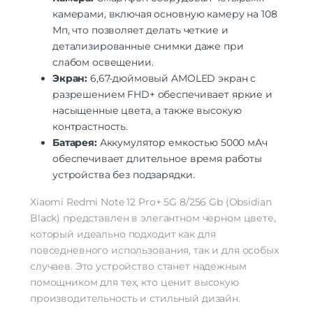
Количество тыловых камер
3
камерами, включая основную камеру на 108
Разрешение основной
Мп, что позволяет делать четкие и
2 МП | 8 МП | 200 МП
камеры
детализированные снимки даже при
Видеосъемка (основн.
слабом освещении.
Профессиональный режим
камера)
Экран:
6,67-дюймовый AMOLED экран с
Время работы с видео
21 ч
разрешением FHD+ обеспечивает яркие и
Макс. разрешение видео
3840×2160
насыщенные цвета, а также высокую
тыловая вспышка | тройная камера |
контрастность.
автофокусировка | hdr | ночной
Функции камеры
режим | без вспышки | выдвижная
Батарея:
Аккумулятор емкостью 5000 мАч
камера | видеосъемка: видео
обеспечивает длительное время работы
f/2.4 | f/2.2 | сверхширокоугольная |
устройства без подзарядки.
Особенности камеры
макро | портретная | f/1,65 | 2 Мп | 8 Мп
Xiaomi Redmi Note 12 Pro+ 5G 8/256 Gb (Obsidian
Аккумулятор
Black) представлен в элегантном черном цвете,
Аккумулятор
несъемный
который идеально подходит как для
Емкость аккумулятора
5000 мАч
повседневного использования, так и для особых
Время работы
31 ч
случаев. Это устройство станет надежным
помощником для тех, кто ценит высокую
Интерфейсы/разъемы
производительность и стильный дизайн.
Тип разъема для зарядки
USB-C