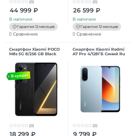
(0)
(0)
0
0
44 999
₽
26 599
₽
o
o
u
u
t
t
В наличии
В наличии
o
o
f
f
Гарантия 12 месяцев
Гарантия 12 месяцев
5
5
Сравнение
Сравнение
Смартфон Xiaomi POCO
Смартфон Xiaomi Redmi
M8s 5G 8/256 GB Black
A7 Pro 4/128ГБ Синий Ru
RU
(0)
(0)
0
0
18 299
₽
9 799
₽
o
o