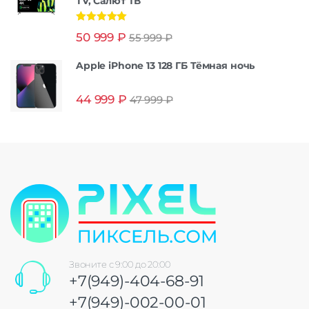
TV, Салют ТВ
Оценка
5.00
50 999
₽
55 999
₽
из 5
Apple iPhone 13 128 ГБ Тёмная ночь
44 999
₽
47 999
₽
Звоните с 9:00 до 20:00
+7(949)-404-68-91
+7(949)-002-00-01