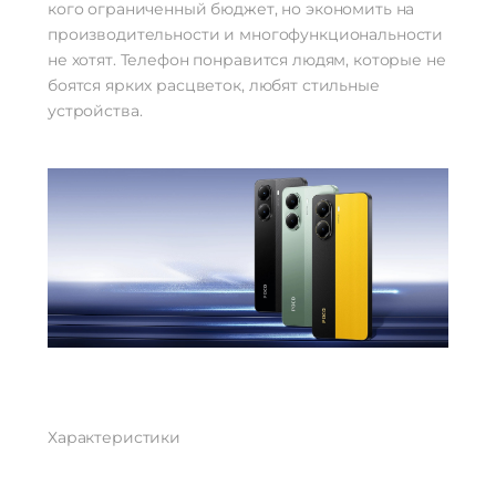
HDR, Автофокус, Вспышка,
кого ограниченный бюджет, но экономить на
Функции тыловой
Панорамная съемка, Ночной режим,
фотокамеры
производительности и многофункциональности
Портретный режим
не хотят. Телефон понравится людям, которые не
боятся ярких расцветок, любят стильные
Аккумулятор
устройства.
Аккумулятор
Li-Pol
Емкость аккумулятора
6000 мАч
Интерфейсы/разъемы
Тип разъема для зарядки
USB Type-C 2.0
Беспроводные технологии
Беспроводная зарядка
нет
Версия Bluetooth
6.0
NFC
есть
Питание
Быстрая зарядка
есть
Характеристики
Навигация
A-GPS, BeiDou, GPS, Galileo, ГЛОНАСС,
Навигация