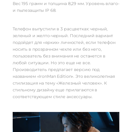
Вес 195 грамм и толщина 8,29 мм. Уровень влаго-
и пылезащиты IP 68.
Телефон выпустили в 3 расцветках: черный,
зеленый и желто-черный. Последний вариант
подойдет для «ярких» личностей, если телефон
носить в прозрачном чехле или без него,
пользователь без внимания не останется в
любой ситуации. Но это еще не все.
Производитель предлагает версию под
названием «IronMan Edition». Это великолепная
стилизация на тему «Железный человек». К
стильному дизайну еще прилагаются в
соответствующем стиле аксессуары.