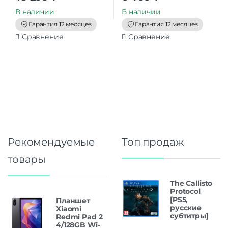
u
u
t
t
В наличии
В наличии
o
o
f
f
Гарантия 12 месяцев
Гарантия 12 месяцев
5
5
Сравнение
Сравнение
Рекомендуемые
Топ продаж
товары
The Callisto
Protocol
[PS5,
Планшет
русские
Xiaomi
субтитры]
Redmi Pad 2
4/128GB Wi-