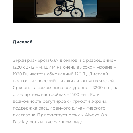
Дисплей
Экран размером 6,67 дюймов и с разрешением
1220 х 2712 мм. ШИМ на очень высоком уровне –
1920 Гц, частота обновлений 120 Гц. Дисплей
полностью плоский, никаких изогнутых частей.
Яркость на самом высоком уровне – 3200 нит, на
стандартных настройках – 1400 нит. Есть
возможность регулировки яркости экрана,
поддержка расширенного динамического
диапазона. Присутствует режим Always-On
Display, хоть и в усеченном виде.