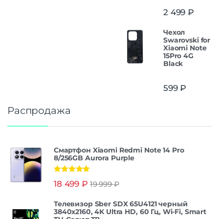
2 499
₽
Чехол
Swarovski for
Xiaomi Note
15Pro 4G
Black
599
₽
Распродажа
Смартфон Xiaomi Redmi Note 14 Pro
8/256GB Aurora Purple
Оценка
5.00
18 499
₽
19 999
₽
из 5
Телевизор Sber SDX 65U4121 черный
3840x2160, 4K Ultra HD, 60 Гц, Wi-Fi, Smart