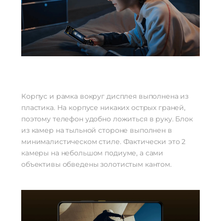
Корпус и рамка вокруг дисплея выполнена из
пластика. На корпусе никаких острых граней,
поэтому телефон удобно ложиться в руку. Блок
из камер на тыльной стороне выполнен в
минималистическом стиле. Фактически это 2
камеры на небольшом подиуме, а сами
объективы обведены золотистым кантом.