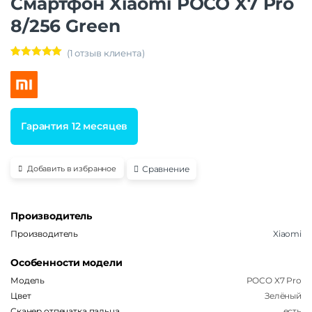
Смартфон Xiaomi POCO X7 Pro
8/256 Green
(
1
отзыв клиента)
Рейтинг
1
5.00
из 5 на
основе
опроса
пользовател
я
Гарантия 12 месяцев
Сравнение
Добавить в избранное
Производитель
Производитель
Xiaomi
Особенности модели
Модель
POCO X7 Pro
Цвет
Зелёный
Сканер отпечатка пальца
есть