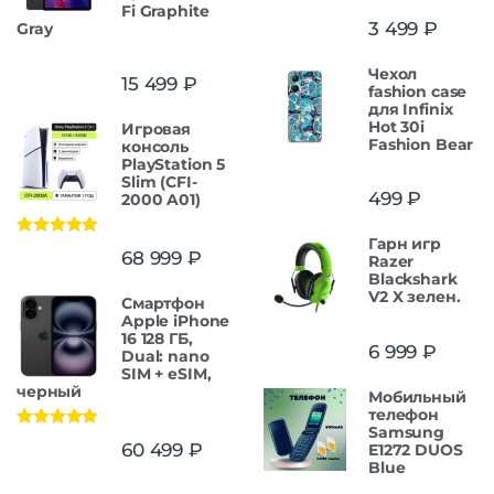
Fi Graphite
3 499
₽
Gray
Чехол
15 499
₽
fashion case
для Infinix
Hot 30i
Игровая
Fashion Bear
консоль
PlayStation 5
Slim (CFI-
499
₽
2000 A01)
Гарн игр
Оценка
5.00
68 999
₽
Razer
из 5
Blackshark
V2 X зелен.
Смартфон
Apple iPhone
16 128 ГБ,
6 999
₽
Dual: nano
SIM + eSIM,
черный
Мобильный
телефон
Samsung
Оценка
5.00
60 499
₽
E1272 DUOS
из 5
Blue