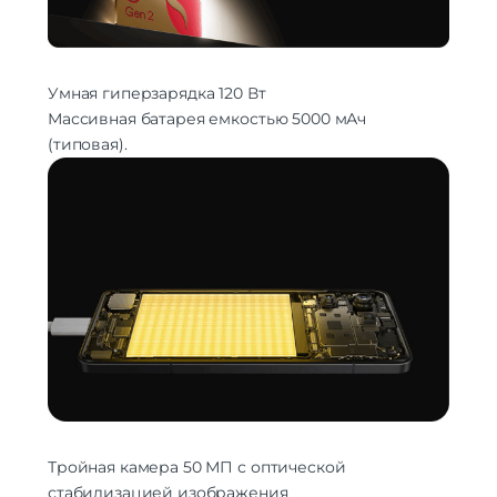
Емкость аккумулятора
5000 мАч
Интерфейсы/разъемы
Тип разъема для зарядки
USB Type-C 2.0
Умная гиперзарядка 120 Вт
Массивная батарея емкостью 5000 мАч
Беспроводные технологии
(типовая).
Беспроводная зарядка
нет
Версия Bluetooth
5.3
NFC
есть
Питание
Быстрая зарядка
есть
Навигация
A-GPS | BeiDou | GALILEO | GPS | NavIC
Навигация
| QZSS | ГЛОНАСС
Гарантия
Гарантийный Срок
12 месяцев
Тройная камера 50 МП с оптической
стабилизацией изображения