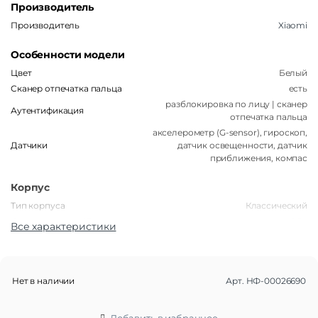
Производитель
Производитель
Xiaomi
Особенности модели
Цвет
Белый
Сканер отпечатка пальца
есть
разблокировка по лицу | сканер
Аутентификация
отпечатка пальца
акселерометр (G-sensor), гироскоп,
Датчики
датчик освещенности, датчик
приближения, компас
Корпус
Тип корпуса
Классический
Степень защиты IP
IP54
Все характеристики
Габариты
Вес
209 г
Нет в наличии
Арт.
НФ-00026690
Размеры (ШxВxТ)
74.95×160.86×8.21 мм
Операционная система
Добавить в избранное