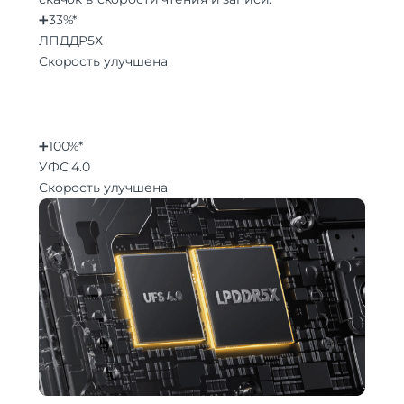
➕33%*
ЛПДДР5Х
Скорость улучшена
➕100%*
УФС 4.0
Скорость улучшена