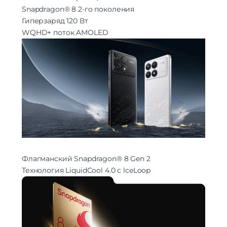
Процессор
Qualcomm Snapdragon 8 Gen2
Snapdragon® 8 2-го поколения
Количество ядер
Гиперзаряд 120 Вт
8
процессора
WQHD+ поток AMOLED
количество ядер: 8 | видеопроцессор:
Adreno 740 | частота: 3190 МГц | 1×3.19
Характеристики процессора
ГГц Cortex-X3, 2×2.8 ГГц Cortex-A715,
2×2.8 ГГц Cortex-A710, 3×2.0 ГГц Cortex-
A510
1×3,2 ГГц Cortex-X3 и 2×2,8 ГГц Cortex-
Частота процессора
A715 и 2×2,8 ГГц Cortex-A710 и 3×2,0 ГГц
Cortex-A510
Камера
Количество тыловых камер
3
Основная камера
50 + 8 + 2 МП
Флагманский Snapdragon® 8 Gen 2
Разрешение фронт. камеры
16 Мп
Технология LiquidCool 4.0 с lceLoop
HDR, Автофокус, Вспышка,
Функции тыловой
Панорамная съемка, Ночной режим,
фотокамеры
Портретный режим
Аккумулятор
Аккумулятор
Li-Pol