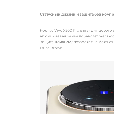
Статусный дизайн и защита без комп
Корпус Vivo X300 Pro выглядит дорого
алюминиевая рамка добавляет жёсткост
Защита
IP68/IP69
позволяет не бояться
Dune Brown.