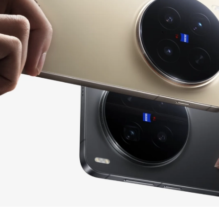
Тип матрицы экрана
AMO
Частота обновления экрана
1
Число пикселей на дюйм
(PPI)
Стандарт связи/интернет
Количество сим карт
Dual nano SIM |
Стандарт связи
2G, 3G, 4
Стандарт Wi-Fi
Wi-Fi 802.11 a/b/g/n/a
Процессор
Производитель процессора
Medi
Процессор
Mediatek Dimensity 
Количество ядер
процессора
1×4,21 ГГц C1-Ultra, 
Частота процессора
ГГц C1-Premium и 4
ГГц C1
Камера
Количество тыловых камер