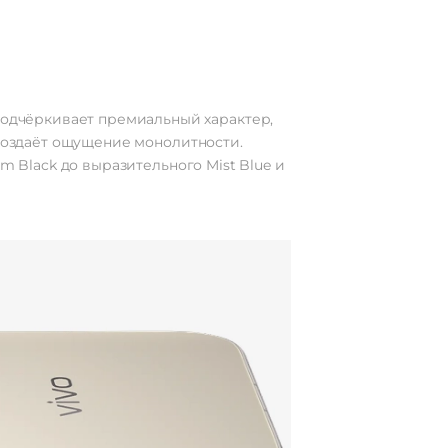
0 МП
0 МП
ция,
мная
овая
тный
подчёркивает премиальный характер,
жим,
ьный
оздаёт ощущение монолитности.
ание
m Black до выразительного Mist Blue и
с AI,
ьтры
i-Pol
 мАч
 3.2
pe-C
есть