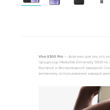
Vivo X300 Pro
— флагман для тех, кто х
процессор MediaTek Dimensity 9500 по
быстрой и беспроводной зарядкой. Смар
активному использованию каждый день