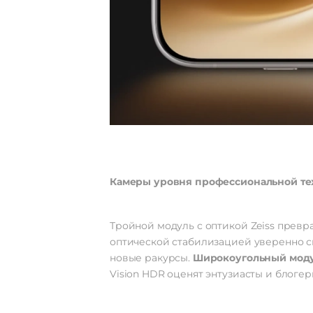
Камеры уровня профессиональной те
Тройной модуль с оптикой Zeiss превр
оптической стабилизацией уверенно с
новые ракурсы.
Широкоугольный моду
Vision HDR оценят энтузиасты и блогер