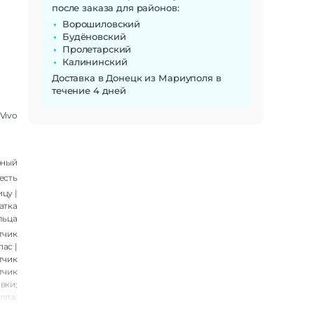
после заказа для районов:
Ворошиловский
Будёновский
Пролетарский
Калининский
Доставка в Донецк из Мариуполя в
течение 4 дней
Vivo
рный
есть
цу |
атка
льца
тчик
ас |
тчик
тчик
вки;
лла;
сный