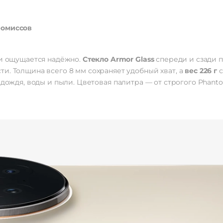
Основная камера
50+200+5
Разрешение фронт. камеры
5
AI-бьютифика
ромиссов
документы, панора
съемка, покадр
съемка, портре
Функции тыловой
 и ощущается надёжно.
Стекло Armor Glass
спереди и сзади 
ре
фотокамеры
профессионал
и. Толщина всего 8 мм сохраняет удобный хват, а
вес 226 г
с
режим, распознав
 дождя, воды и пыли. Цветовая палитра — от строгого Phanto
сцены, фото 
фотофил
Аккумулятор
Аккумулятор
L
Емкость аккумулятора
6510
Интерфейсы/разъемы
Тип разъема для зарядки
USB Type-C
Выход на наушники
USB Ty
Беспроводные технологии
Беспроводная зарядка