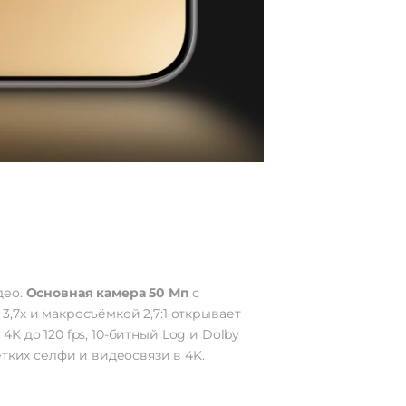
део.
Основная камера 50 Мп
с
3,7х и макросъёмкой 2,7:1 открывает
K до 120 fps, 10-битный Log и Dolby
тких селфи и видеосвязи в 4K.