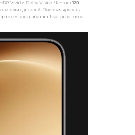
 HDR Vivid и Dolby Vision. Частота
120
ть мелких деталей. Пиковая яркость
р отпечатка работает быстро и точно.