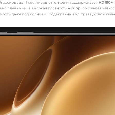
й
раскрывает 1 миллиард оттенков и поддерживает
HDR10+
,
ьно плавными, а высокая плотность
452 ppi
сохраняет чёткос
мость даже под солнцем. Подэкранный ультразвуковой скане