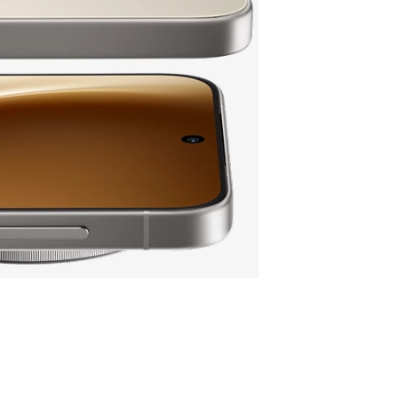
6.0
есть
есть
GPS,
ZSS,
avIC
16 Гб
яцев