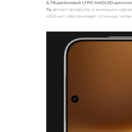
6,78-дюймовый LTPO AMOLED-диспле
Гц
делает прокрутку и анимации идеал
4500 нит обеспечивает отличную читае