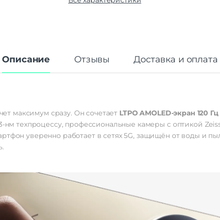
Все характеристики
излучатель; да
мерц
Корпус
Тип корпуса
Классиче
Описание
Отзывы
Доставка и оплата
Степень защиты IP
IP68/
Габариты
Вес
Размеры (ШxВxТ)
161,98 × 75,48 × 7,
очет максимум сразу. Он сочетает
LTPO AMOLED-экран 120 Гц
Операционная система
 3-нм техпроцессу, профессиональные камеры с оптикой Zeis
тфон уверенно работает в сетях 5G, защищён от воды и пыли
Операционная система
Android 16 | Origi
.
Функции памяти
Объем памяти
Дисплей
Диагональ экрана
Разрешение экрана
1260 x