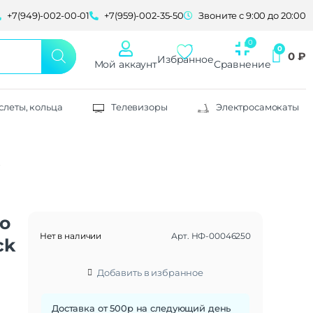
+7(949)-002-00-01
+7(959)-002-35-50
Звоните с 9:00 до 20:00
0
₽
Избранное
Мой аккаунт
Сравнение
слеты, кольца
Телевизоры
Электросамокаты
ro
Нет в наличии
Арт.
НФ-00046250
ck
Добавить в избранное
Доставка от 500р на следующий день