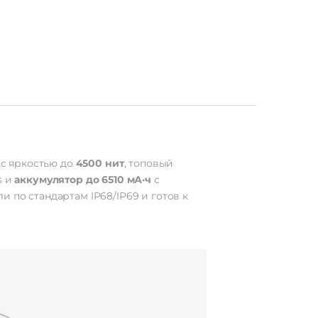
тчик
ания
ский
IP69
226 г
99 мм
с яркостью до
4500 нит
, топовый
s и
аккумулятор до 6510 мА·ч
с
 по стандартам IP68/IP69 и готов к
nOS 6
1 Тб
6.78"
 2800