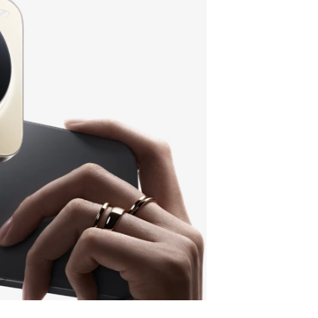
LED
20 Гц
452
 eSIM
G, 5G
c/6/7
aTek
9500
8
3×3,5
×2,7
-Pro
3