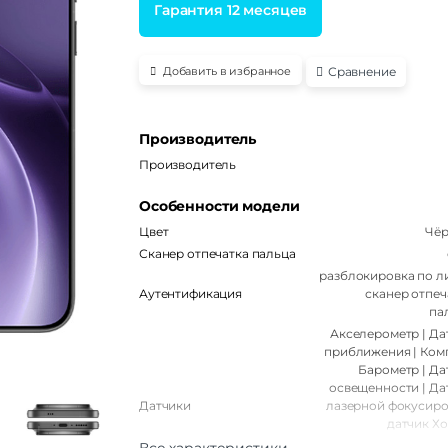
Гарантия 12 месяцев
Сравнение
Добавить в избранное
Производитель
Производитель
Особенности модели
Цвет
Чё
Сканер отпечатка пальца
разблокировка по ли
Аутентификация
сканер отпеч
па
Акселерометр | Да
приближения | Комп
Барометр | Да
освещенности | Да
Датчики
лазерной фокусиро
датчик Хо
инфракра