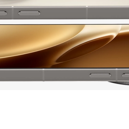
Версия Bluetooth
NFC
Питание
Быстрая зарядка
Навигация
A-GPS, BeiDou, 
Навигация
Galileo, ГЛОНАСС, Q
N
Дополнительно
Оперативная Память
Гарантия
12 мес