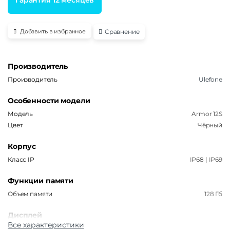
Сравнение
Добавить в избранное
Производитель
Производитель
Ulefone
Особенности модели
Модель
Armor 12S
Цвет
Чёрный
Корпус
Класс IP
IP68 | IP69
Функции памяти
Объем памяти
128 Гб
Дисплей
Все характеристики
Дисплей
IPS