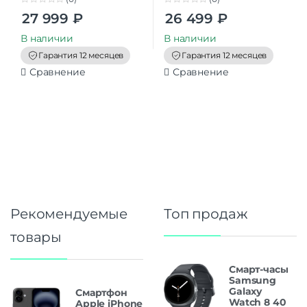
0
0
27 999
₽
26 499
₽
o
o
u
u
t
t
В наличии
В наличии
o
o
f
f
Гарантия 12 месяцев
Гарантия 12 месяцев
5
5
Сравнение
Сравнение
Рекомендуемые
Топ продаж
товары
Смарт-часы
Samsung
Galaxy
Смартфон
Watch 8 40
Apple iPhone