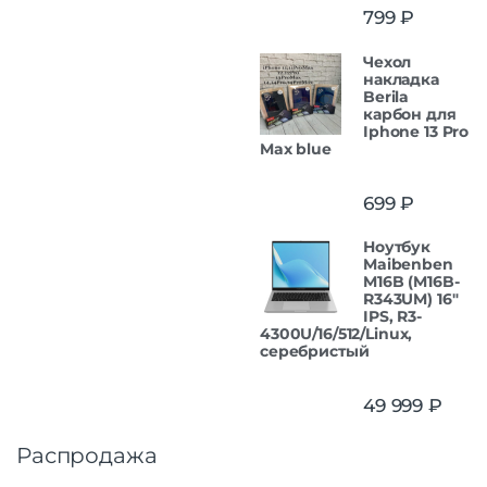
799
₽
Чехол
накладка
Berila
карбон для
Iphone 13 Pro
Max blue
699
₽
Ноутбук
Maibenben
M16B (M16B-
R343UM) 16"
IPS, R3-
4300U/16/512/Linux,
серебристый
49 999
₽
Распродажа