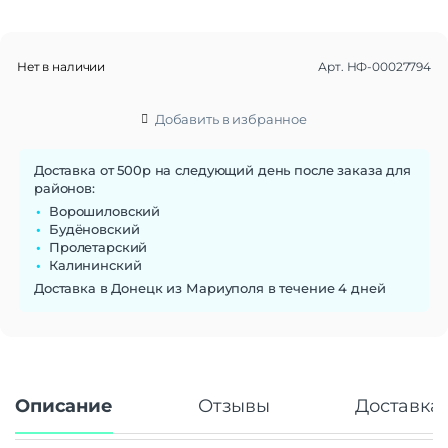
Диагональ экрана
6.52"
Частота обновления экрана
60 Гц
Нет в наличии
Арт.
НФ-00027794
Стандарт связи/интернет
Количество сим карт
Dual: nano SIM + eSIM
Добавить в избранное
Стандарт связи
2G | 3G | 4G LTE | 5G
Интернет
5G
Доставка от 500р на следующий день после заказа для
районов:
Процессор
Ворошиловский
Количество ядер
8
Будёновский
процессора
Пролетарский
Калининский
Камера
Доставка в Донецк из Мариуполя в течение 4 дней
Количество тыловых камер
3
Разрешение основной
2 МП | 8 МП | 48 МП
камеры
Аккумулятор
Описание
Отзывы
Доставка 
Емкость аккумулятора
5200 мАч