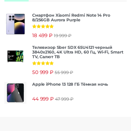
Смартфон Xiaomi Redmi Note 14 Pro
8/256GB Aurora Purple
Оценка
5.00
18 499
₽
19 999
₽
из 5
Телевизор Sber SDX 65U4121 черный
3840x2160, 4K Ultra HD, 60 Гц, Wi-Fi, Smart
TV, Салют ТВ
Оценка
5.00
50 999
₽
55 999
₽
из 5
Apple iPhone 13 128 ГБ Тёмная ночь
44 999
₽
47 999
₽