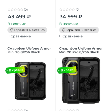
(0)
(0)
0
0
43 499
₽
34 999
₽
o
o
u
u
t
t
В наличии
В наличии
o
o
f
f
Гарантия 12 месяцев
Гарантия 12 месяцев
5
5
Сравнение
Сравнение
Смартфон Ulefone Armor
Смартфон Ulefone Armor
Mini 20 8/256 Black
Mini 20 Pro 8/256 Black
(0)
(0)