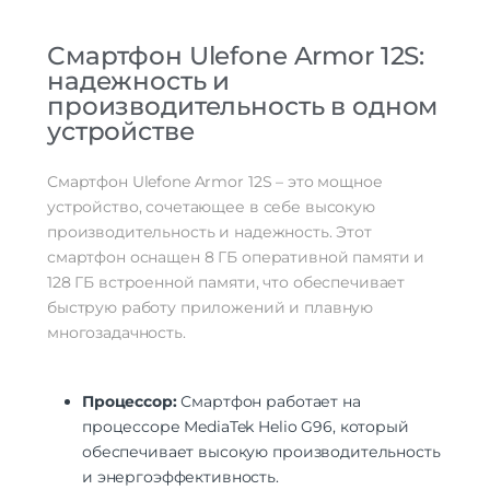
Навигация
Навигация
A-GPS | BeiDou | GPS | ГЛОНАСС
Смартфон Ulefone Armor 12S:
надежность и
Дополнительно
производительность в одном
Оперативная Память
8 Гб
устройстве
Смартфон Ulefone Armor 12S – это мощное
устройство, сочетающее в себе высокую
производительность и надежность. Этот
смартфон оснащен 8 ГБ оперативной памяти и
128 ГБ встроенной памяти, что обеспечивает
быструю работу приложений и плавную
многозадачность.
Процессор:
Смартфон работает на
процессоре MediaTek Helio G96, который
обеспечивает высокую производительность
и энергоэффективность.