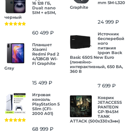
mm SM-L320
16 128 ГБ,
Graphite
Dual: nano
SIM + eSIM,
черный
24 999
₽
Оценка
5.00
60 499
₽
Источник
из 5
бесперебой
ного
Планшет
питания
Xiaomi
Ippon Back
Redmi Pad 2
Basic 650S New Euro
4/128GB Wi-
(линейно-
Fi Graphite
интерактивный, 650 ВА,
Gray
360 В
15 499
₽
7 699
₽
Игровая
Коврик
консоль
JETACCESS
PlayStation 5
PANTEON
Slim (CFI-
GP-194SM
2000 A01)
TANK
ATTACK (500x330x3мм)
Оценка
5.00
68 999
₽
из 5