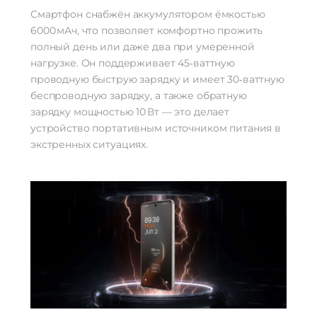
Смартфон снабжён аккумулятором ёмкостью
6000 мАч, что позволяет комфортно прожить
полный день или даже два при умеренной
нагрузке. Он поддерживает 45‑ваттную
проводную быструю зарядку и имеет 30‑ваттную
беспроводную зарядку, а также обратную
зарядку мощностью 10 Вт — это делает
устройство портативным источником питания в
экстренных ситуациях.