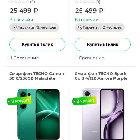
(0)
(0)
0
0
25 499
₽
25 499
₽
o
o
u
u
t
t
В наличии
В наличии
o
o
f
f
Гарантия 12 месяцев
Гарантия 12 месяцев
5
5
Купить в 1 клик
Купить в 1 клик
Сравнение
Сравнение
Смартфон TECNO Camon
Смартфон TECNO Spark
50 8/256GB Malachite
Go 3 4/128 Aurora Purple
Green