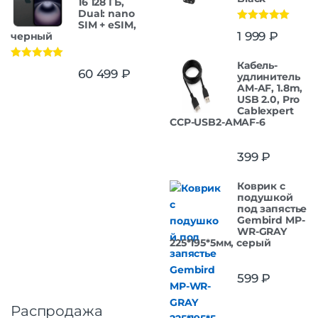
16 128 ГБ,
Dual: nano
SIM + eSIM,
Оценка
5.00
1 999
₽
черный
из 5
Кабель-
Оценка
5.00
60 499
₽
удлинитель
из 5
AM-AF, 1.8m,
USB 2.0, Pro
Cablexpert
CCP-USB2-AMAF-6
399
₽
Коврик с
подушкой
под запястье
Gembird MP-
WR-GRAY
225*195*5мм, серый
599
₽
Распродажа