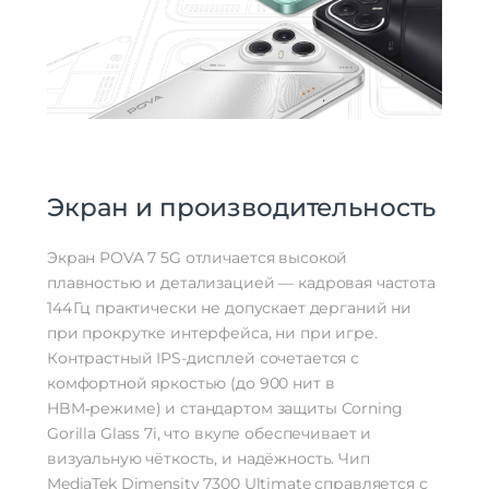
Экран и производительность
Экран POVA 7 5G отличается высокой
плавностью и детализацией — кадровая частота
144 Гц практически не допускает дерганий ни
при прокрутке интерфейса, ни при игре.
Контрастный IPS-дисплей сочетается с
комфортной яркостью (до 900 нит в
HBM‑режиме) и стандартом защиты Corning
Gorilla Glass 7i, что вкупе обеспечивает и
визуальную чёткость, и надёжность. Чип
MediaTek Dimensity 7300 Ultimate справляется с