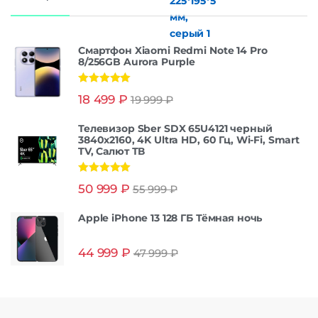
Смартфон Xiaomi Redmi Note 14 Pro
8/256GB Aurora Purple
Оценка
5.00
18 499
₽
19 999
₽
из 5
Телевизор Sber SDX 65U4121 черный
3840x2160, 4K Ultra HD, 60 Гц, Wi-Fi, Smart
TV, Салют ТВ
Оценка
5.00
50 999
₽
55 999
₽
из 5
Apple iPhone 13 128 ГБ Тёмная ночь
44 999
₽
47 999
₽