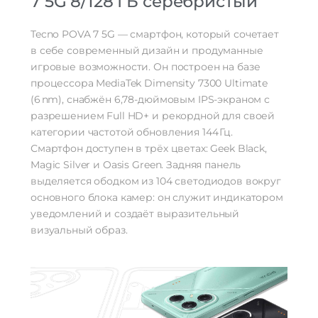
7 5G 8/128 ГБ серебристый
Навигация
Tecno POVA 7 5G — смартфон, который сочетает
Навигация
A-GPS, BeiDou, GPS, Galileo, ГЛОНАСС
в себе современный дизайн и продуманные
игровые возможности. Он построен на базе
Гарантия
процессора MediaTek Dimensity 7300 Ultimate
Гарантийный Срок
12 месяцев
(6 nm), снабжён 6,78-дюймовым IPS-экраном с
разрешением Full HD+ и рекордной для своей
Дополнительно
категории частотой обновления 144 Гц.
Оперативная Память
8 Гб
Смартфон доступен в трёх цветах: Geek Black,
Magic Silver и Oasis Green. Задняя панель
выделяется ободком из 104 светодиодов вокруг
основного блока камер: он служит индикатором
уведомлений и создаёт выразительный
визуальный образ.