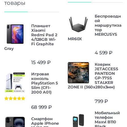
товары
Беспроводн
ой
маршрутиза
Планшет
тор
Xiaomi
MERCUSYS
Redmi Pad 2
MR60X
4/128GB Wi-
Fi Graphite
Gray
4 599
₽
15 499
₽
Коврик
JETACCESS
PANTEON
Игровая
GP-77SS
консоль
STALKER
PlayStation 5
ZONE II (360x280x3мм)
Slim (CFI-
2000 A01)
799
₽
Оценка
5.00
68 999
₽
из 5
Мобильный
телефон
Смартфон
Maxvi B110
Apple iPhone
Black