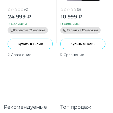
(0)
(0)
0
0
24 999
₽
10 999
₽
o
o
u
u
t
t
В наличии
В наличии
o
o
f
f
Гарантия 12 месяцев
Гарантия 12 месяцев
5
5
Купить в 1 клик
Купить в 1 клик
Сравнение
Сравнение
Рекомендуемые
Топ продаж