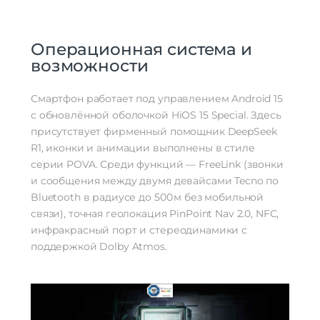
Операционная система и
возможности
Смартфон работает под управлением Android 15
с обновлённой оболочкой HiOS 15 Special. Здесь
присутствует фирменный помощник DeepSeek
R1, иконки и анимации выполнены в стиле
серии POVA. Среди функций — FreeLink (звонки
и сообщения между двумя девайсами Tecno по
Bluetooth в радиусе до 500 м без мобильной
связи), точная геолокация PinPoint Nav 2.0, NFC,
инфракрасный порт и стереодинамики с
поддержкой Dolby Atmos.