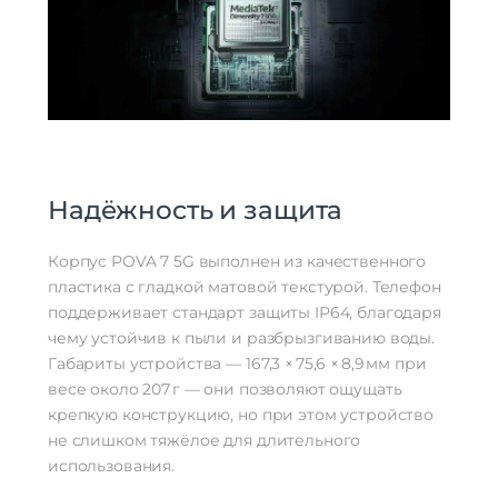
Надёжность и защита
Корпус POVA 7 5G выполнен из качественного
пластика с гладкой матовой текстурой. Телефон
поддерживает стандарт защиты IP64, благодаря
чему устойчив к пыли и разбрызгиванию воды.
Габариты устройства — 167,3 × 75,6 × 8,9 мм при
весе около 207 г — они позволяют ощущать
крепкую конструкцию, но при этом устройство
не слишком тяжёлое для длительного
использования.