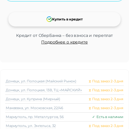
Разрешение экрана
1080 x 2460
Тип матрицы экрана
IPS
Частота обновления экрана
144 Гц
Купить в кредит
Число пикселей на дюйм
396
(PPI)
Кредит от СберБанка – без взноса и переплат
Стандарт связи/интернет
Подробнее о кредите
Количество сим карт
Dual nano SIM
Стандарт связи
2G, 3G, 4G, 5G
Стандарт Wi-Fi
Wi-Fi 802.11 a/b/g/n/ac/6
Процессор
Донецк, ул. Полоцкая (Майский Рынок)
⧖
Под заказ 2-3 дня
Производитель процессора
MediaTek
Процессор
MediaTek Dimensity 7300 Ultimate
Донецк, ул. Полоцкая, 13В, ТЦ «МАЙСКИЙ»
⧖
Под заказ 2-3 дня
Количество ядер
8
Донецк, ул. Куприна (Мирный)
⧖
Под заказ 2-3 дня
процессора
4 ядра Cortex-A78 по 2,5 ГГц и 4 ядра
Макеeвка, ул. Московская, 22/46
⧖
Под заказ 2-3 дня
Частота процессора
Cortex-A55 по 2,0 ГГц
Мариуполь, пр. Металлургов, 56
✓
Есть в наличии
Камера
Мариуполь, ул. Энгельса, 32
⧖
Под заказ 2-3 дня