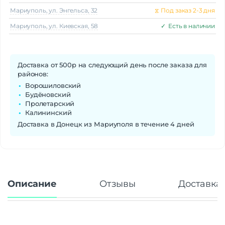
Частота памяти
3200 МГц
Мариуполь, ул. Энгельса, 32
⧖
Под заказ 2-3 дня
Модель видеокарты
Intel Iris Plus Graphics G7
Мариуполь, ул. Киевская, 58
✓
Есть в наличии
Тип видеокарты
интегрированная
Гарантия
12 месяцев
Доставка от 500р на следующий день после заказа для
районов:
Ворошиловский
Будёновский
Пролетарский
Калининский
Доставка в Донецк из Мариуполя в течение 4 дней
Описание
Отзывы
Доставка 