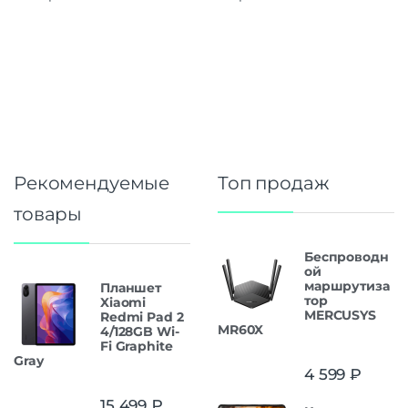
Рекомендуемые
Топ продаж
товары
Беспроводн
ой
маршрутиза
Планшет
тор
Xiaomi
MERCUSYS
Redmi Pad 2
MR60X
4/128GB Wi-
Fi Graphite
Gray
4 599
₽
15 499
₽