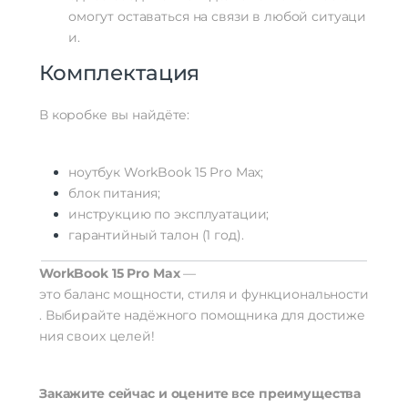
омогут
оставаться
на
связи
в
любой
ситуаци
и.
Комплектация
В
коробке
вы
найдёте:
ноутбук
WorkBook
15
Pro
Max;
блок
питания;
инструкцию
по
эксплуатации;
гарантийный
талон
(1
год).
WorkBook
15
Pro
Max
—
это
баланс
мощности,
стиля
и
функциональности
.
Выбирайте
надёжного
помощника
для
достиже
ния
своих
целей!
Закажите
сейчас
и
оцените
все
преимущества