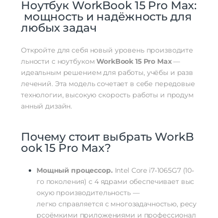
Ноутбук
WorkBook
15
Pro
Max:
мощность
и
надёжность
для
любых
задач
Откройте
для
себя
новый
уровень
производите
льности
с
ноутбуком
WorkBook
15
Pro
Max
—
идеальным
решением
для
работы,
учёбы
и
разв
лечений.
Эта
модель
сочетает
в
себе
передовые
технологии,
высокую
скорость
работы
и
продум
анный
дизайн.
Почему
стоит
выбрать
WorkB
ook
15
Pro
Max?
Мощный
процессор.
Intel
Core
i7‑1065G7
(10‑
го
поколения)
с
4
ядрами
обеспечивает
выс
окую
производительность
—
легко
справляется
с
многозадачностью,
ресу
рсоёмкими
приложениями
и
профессионал