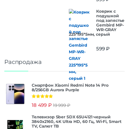
Коврик с
подушкой
под запястье
Gembird MP-
WR-GRAY
225*195*5мм, серый
599
₽
Распродажа
Смартфон Xiaomi Redmi Note 14 Pro
8/256GB Aurora Purple
Оценка
5.00
18 499
₽
19 999
₽
из 5
Телевизор Sber SDX 65U4121 черный
3840x2160, 4K Ultra HD, 60 Гц, Wi-Fi, Smart
TV, Салют ТВ