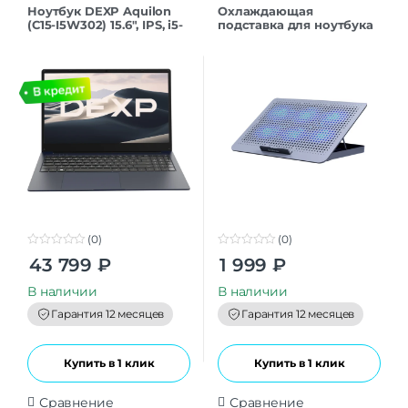
Ноутбук DEXP Aquilon
Охлаждающая
(C15-I5W302) 15.6″, IPS, i5-
подставка для ноутбука
1035G1/8/256/W11H,
Defender NS-520 15.6″,
темно-синий
металл, 6 вентиляторов
(0)
(0)
0
0
43 799
₽
1 999
₽
o
o
u
u
t
t
В наличии
В наличии
o
o
f
f
Гарантия 12 месяцев
Гарантия 12 месяцев
5
5
Купить в 1 клик
Купить в 1 клик
Сравнение
Сравнение