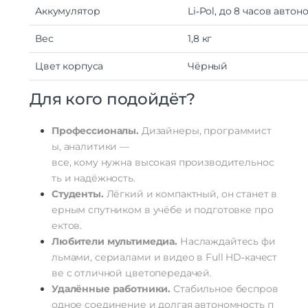
Аккумулятор
Li‑Pol,
до
8
часов
автон
Вес
1
,
8
кг
Цвет
корпуса
Чёрный
Для
кого
подойдёт?
Профессионалы.
Дизайнеры,
программист
ы,
аналитики
—
все,
кому
нужна
высокая
производительнос
ть
и
надёжность.
Студенты.
Лёгкий
и
компактный,
он
станет
в
ерным
спутником
в
учёбе
и
подготовке
про
ектов.
Любители
мультимедиа.
Наслаждайтесь
фи
льмами,
сериалами
и
видео
в
Full
HD‑качест
ве
с
отличной
цветопередачей.
Удалённые
работники.
Стабильное
беспров
одное
соединение
и
долгая
автономность
п