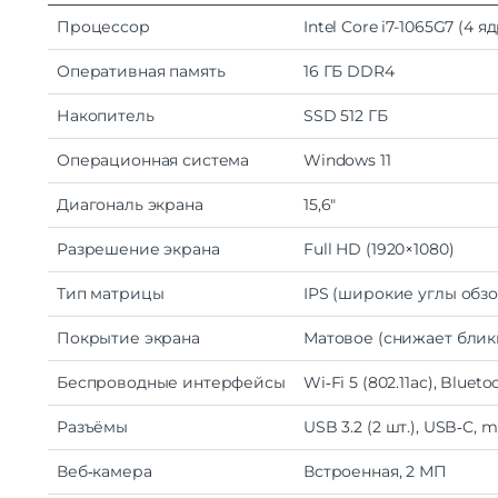
Процессор
Intel
Core
i7-1065G7
(4
яд
Оперативная
память
16
ГБ
DDR4
Накопитель
SSD
512
ГБ
Операционная
система
Windows
11
Диагональ
экрана
15
,
6″
Разрешение
экрана
Full
HD
(
1920
×
1080
)
Тип
матрицы
IPS
(широкие
углы
обзо
Покрытие
экрана
Матовое
(снижает
блик
Беспроводные
интерфейсы
Wi‑Fi
5
(802.11ac),
Blueto
Разъёмы
USB
3.2
(2
шт.),
USB‑C,
mi
Веб‑камера
Встроенная,
2
МП