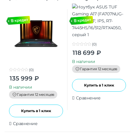
IPS, i5-
HX149) 17.3″, IPS, R7-
13420H/16/1024/RTX5050,
7445HS/16/512/RTX4050,
черный
серый
(0)
0
118 699
₽
o
u
t
В наличии
o
f
Гарантия 12 месяцев
(0)
5
0
135 999
₽
o
u
Купить в 1 клик
t
В наличии
o
f
Гарантия 12 месяцев
5
Сравнение
Купить в 1 клик
Сравнение