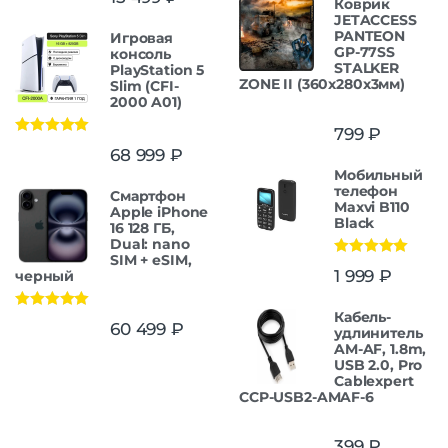
Коврик
JETACCESS
PANTEON
Игровая
GP-77SS
консоль
STALKER
PlayStation 5
ZONE II (360x280x3мм)
Slim (CFI-
2000 A01)
799
₽
Оценка
5.00
68 999
₽
из 5
Мобильный
телефон
Смартфон
Maxvi B110
Apple iPhone
Black
16 128 ГБ,
Dual: nano
SIM + eSIM,
Оценка
5.00
1 999
₽
черный
из 5
Кабель-
Оценка
5.00
60 499
₽
удлинитель
из 5
AM-AF, 1.8m,
USB 2.0, Pro
Cablexpert
CCP-USB2-AMAF-6
399
₽