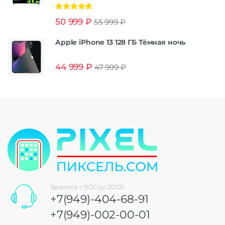
Оценка
5.00
50 999
₽
55 999
₽
из 5
Apple iPhone 13 128 ГБ Тёмная ночь
44 999
₽
47 999
₽
Звоните с 9:00 до 20:00
+7(949)-404-68-91
+7(949)-002-00-01