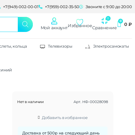
+7(949)-002-00-01
+7(959)-002-35-50
Звоните с 9:00 до 20:00
0
₽
Избранное
Мой аккаунт
Сравнение
слеты, кольца
Телевизоры
Электросамокаты
 синий
Нет в наличии
Арт.
НФ-00028098
Добавить в избранное
Доставка от 500р на следующий день