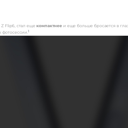
y Z Flip6, стал еще
компактнее
и еще больше бросается в глаз
1
 к фотосессии.