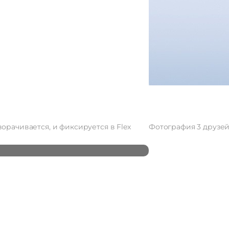
ворачивается, и фиксируется в Flex
Фотография 3 друзей 