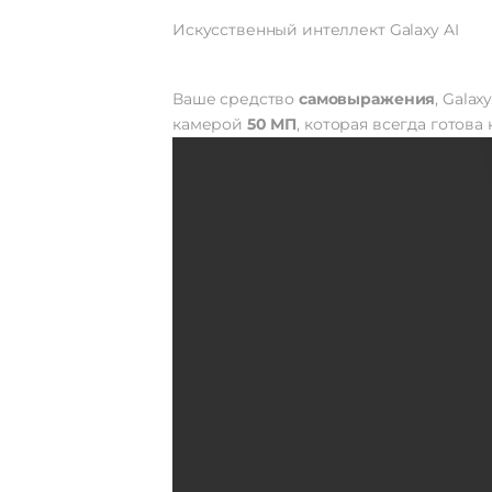
Искусственный интеллект Galaxy AI
Ваше средство
самовыражения
, Galax
камерой
50 МП
, которая всегда готова