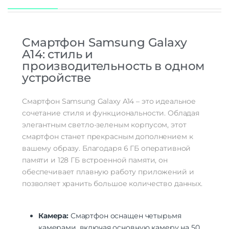
Стандарт связи/интернет
Количество сим карт
Dual nano SIM
Смартфон Samsung Galaxy
Стандарт связи
2G | 3G | 4G LTE
A14: стиль и
Стандарт Wi-Fi
802.11ac
производительность в одном
Интернет
4G
устройстве
Процессор
Процессор
Mediatek Helio G80
Смартфон Samsung Galaxy A14 – это идеальное
Количество ядер
сочетание стиля и функциональности. Обладая
8
процессора
элегантным светло-зеленым корпусом, этот
количество ядер: 8 | частота: 2000
смартфон станет прекрасным дополнением к
МГц | видеопроцессор: Mali-G52 MP2 |
Характеристики процессора
вашему образу. Благодаря 6 ГБ оперативной
2×2.0 ГГц Cortex-A75, 6×1.8 ГГц Cortex-
A55
памяти и 128 ГБ встроенной памяти, он
обеспечивает плавную работу приложений и
Камера
позволяет хранить большое количество данных.
Количество тыловых камер
3
Разрешение основной
2 МП | 5 МП | 50 МП
камеры
Камера:
Смартфон оснащен четырьмя
Видеосъемка (основн.
камерами, включая основную камеру на 50
FHD (1920 x 1080) для 30 к/с