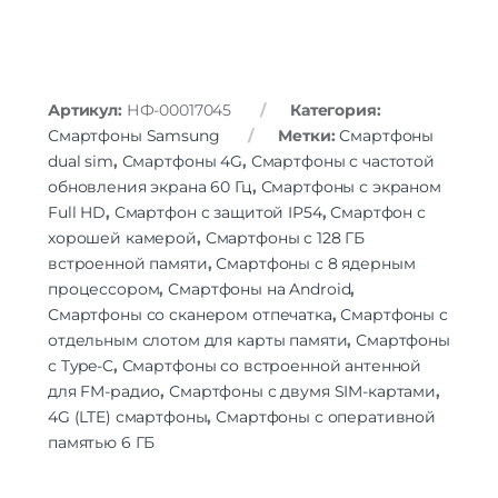
Функции зарядки
быстрая зарядка
Тип быстрой зарядки
Samsung Adaptive Fast Charger
Навигация
BeiDou | GALILEO | GPS | QZSS |
Артикул:
НФ-00017045
Категория:
Навигация
ГЛОНАСС
Смартфоны Samsung
Метки:
Смартфоны
dual sim
,
Смартфоны 4G
,
Смартфоны с частотой
Комплектация
обновления экрана 60 Гц
,
Смартфоны с экраном
Документация | Кабель USB |
Комплект поставки
Full HD
,
Смартфон с защитой IP54
,
Смартфон с
смартфон
хорошей камерой
,
Смартфоны с 128 ГБ
встроенной памяти
,
Смартфоны с 8 ядерным
Дополнительно
процессором
,
Смартфоны на Android
,
Оперативная Память
6 Гб
Смартфоны со сканером отпечатка
,
Смартфоны с
отдельным слотом для карты памяти
,
Смартфоны
с Type-C
,
Смартфоны со встроенной антенной
для FM-радио
,
Смартфоны с двумя SIM-картами
,
4G (LTE) смартфоны
,
Смартфоны с оперативной
памятью 6 ГБ