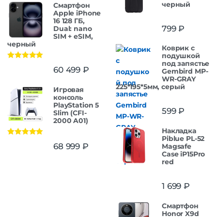
черный
Смартфон
Apple iPhone
16 128 ГБ,
799
₽
Dual: nano
SIM + eSIM,
черный
Коврик с
подушкой
под запястье
Оценка
5.00
60 499
₽
Gembird MP-
из 5
WR-GRAY
225*195*5мм, серый
Игровая
консоль
PlayStation 5
599
₽
Slim (CFI-
2000 A01)
Накладка
Piblue PL-52
Оценка
5.00
68 999
₽
Magsafe
из 5
Case iP15Pro
red
1 699
₽
Смартфон
Honor X9d