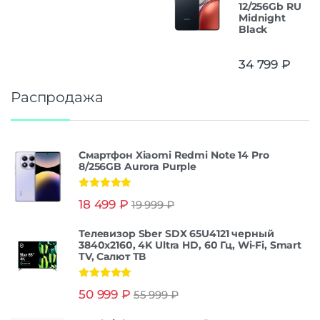
12/256Gb RU
Midnight
Black
34 799
₽
Распродажа
Смартфон Xiaomi Redmi Note 14 Pro
8/256GB Aurora Purple
Оценка
5.00
18 499
₽
19 999
₽
из 5
Телевизор Sber SDX 65U4121 черный
3840x2160, 4K Ultra HD, 60 Гц, Wi-Fi, Smart
TV, Салют ТВ
Оценка
5.00
50 999
₽
55 999
₽
из 5