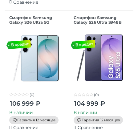
Сравнение
Смартфон Samsung
Смартфон Samsung
Galaxy S26 Ultra 5G
Galaxy S26 Ultra S948B
12/512Gb Sky Blue
12/512 Cobalt Violet
(0)
(0)
0
0
106 999
₽
104 999
₽
o
o
u
u
t
t
В наличии
В наличии
o
o
f
f
Гарантия 12 месяцев
Гарантия 12 месяцев
5
5
Сравнение
Сравнение