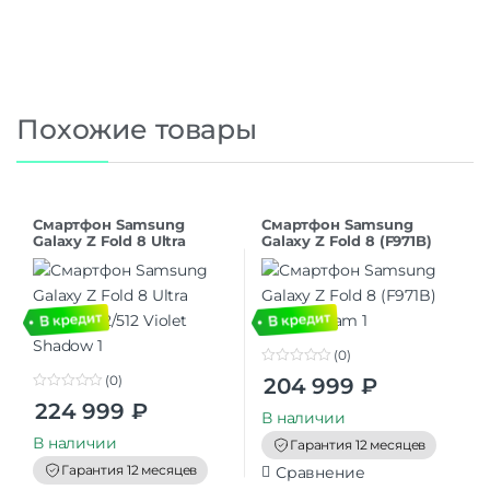
Похожие товары
Смартфон Samsung
Смартфон Samsung
Galaxy Z Fold 8 Ultra
Galaxy Z Fold 8 (F971B)
(F976B) 12/512 Violet
12/512 Cream
Shadow
(0)
0
(0)
204 999
₽
o
0
u
224 999
₽
o
t
В наличии
u
o
t
В наличии
f
Гарантия 12 месяцев
o
5
f
Гарантия 12 месяцев
Сравнение
5