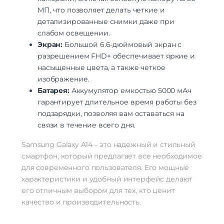
камера)
МП, что позволяет делать четкие и
Время работы с видео
20 ч
детализированные снимки даже при
Макс. разрешение видео
1920×1080
слабом освещении.
Функции камеры
тыловая вспышка | автофокусировка
Экран:
Большой 6.6-дюймовый экран с
Особенности камеры
F2,2 | 5,0 MП
разрешением FHD+ обеспечивает яркие и
насыщенные цвета, а также четкое
Аккумулятор
изображение.
Аккумулятор
несъемный
Батарея:
Аккумулятор емкостью 5000 мАч
Емкость аккумулятора
5000 мАч
гарантирует длительное время работы без
Интерфейсы/разъемы
подзарядки, позволяя вам оставаться на
связи в течение всего дня.
Тип разъема для зарядки
USB-C
Выход на наушники
mini jack 3.5 mm
Samsung Galaxy A14 – это надежный и стильный
смартфон, который предлагает все необходимое
Беспроводные технологии
для современного пользователя. Его мощные
Беспроводные технологии
Bluetooth | Wi-Fi
характеристики и удобный интерфейс делают
Версия Bluetooth
5.1
его отличным выбором для тех, кто ценит
NFC
есть
качество и производительность.
Питание